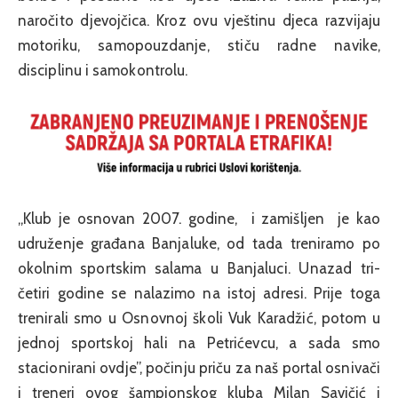
naročito djevojčica. Kroz ovu vještinu djeca razvijaju
motoriku, samopouzdanje, stiču radne navike,
disciplinu i samokontrolu.
„Klub je osnovan 2007. godine, i zamišljen je kao
udruženje građana Banjaluke, od tada treniramo po
okolnim sportskim salama u Banjaluci. Unazad tri-
četiri godine se nalazimo na istoj adresi. Prije toga
trenirali smo u Osnovnoj školi Vuk Karadžić, potom u
jednoj sportskoj hali na Petrićevcu, a sada smo
stacionirani ovdje”, počinju priču za naš portal osnivači
i treneri ovog šampionskog kluba Milan Savičić i