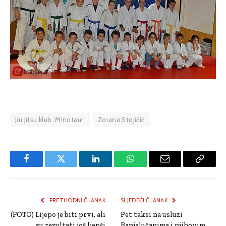
Jiu Jitsu klub ’Minotaur’
Zorana Stojičić
Facebook
Twitter
LinkedIn
WhatsApp
Email
Copy
Link
PRETHODNI ČLANAK
SLJEDEĆI ČLANAK
(FOTO) Lijepo je biti prvi, ali
Pet taksi na usluzi
su rezultati još ljepši
Banjalučanima i njihovim