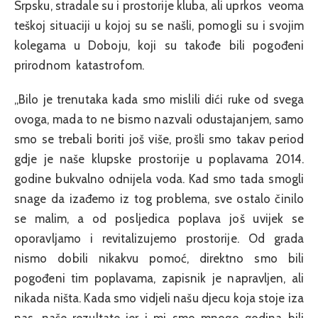
Srpsku, stradale su i prostorije kluba, ali uprkos veoma
teškoj situaciji u kojoj su se našli, pomogli su i svojim
kolegama u Doboju, koji su takođe bili pogođeni
prirodnom katastrofom.
„Bilo je trenutaka kada smo mislili dići ruke od svega
ovoga, mada to ne bismo nazvali odustajanjem, samo
smo se trebali boriti još više, prošli smo takav period
gdje je naše klupske prostorije u poplavama 2014.
godine bukvalno odnijela voda. Kad smo tada smogli
snage da izađemo iz tog problema, sve ostalo činilo
se malim, a od posljedica poplava još uvijek se
oporavljamo i revitalizujemo prostorije. Od grada
nismo dobili nikakvu pomoć, direktno smo bili
pogođeni tim poplavama, zapisnik je napravljen, ali
nikada ništa. Kada smo vidjeli našu djecu koja stoje iza
nas, naše rezultate jer i mi smo mnogo godina bili