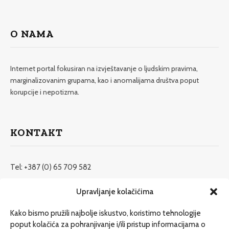
O NAMA
Internet portal fokusiran na izvještavanje o ljudskim pravima,
marginalizovanim grupama, kao i anomalijama društva poput
korupcije i nepotizma.
KONTAKT
Tel: +387 (0) 65 709 582
redakcija@etrafika.net
Upravljanje kolačićima
www.etrafika.net
Kako bismo pružili najbolje iskustvo, koristimo tehnologije
poput kolačića za pohranjivanje i/ili pristup informacijama o