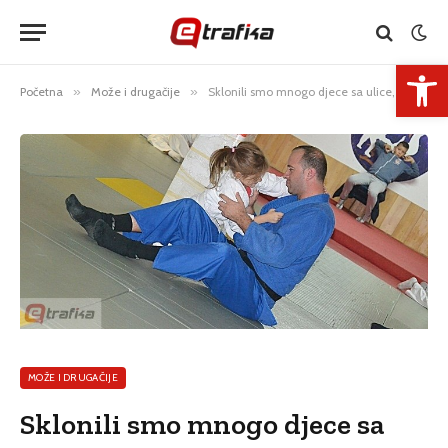
Open 
Početna
»
Može i drugačije
»
Sklonili smo mnogo djece sa ulice, to je naš najveći uspjeh
MOŽE I DRUGAČIJE
Sklonili smo mnogo djece sa