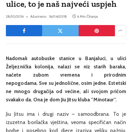
ulice, to je naš najveći uspjeh
28/10/2016
Ažurirano:
16/04/2018
6 Min Čitanja
Nadomak autobuske stanice u Banjaluci, u ulici
Željeznička kolonija, nalazi se niz starih baraka,
načete zubom vremena i prirodnim
nepogodama. Sve su jednolične, osim jedne. Estetski
ne mnogo drugačija od većine, ali svojom pričom
svakako da. Ona je dom Jiu Jitsu kluba ’’Minotaur’’.
Jiu Jitsu ima i drugi naziv – samoodbrana. To je
izuzetna borilačka vještina, veoma specifičan način
borbe i posebno kod djece izaziva veliku pažnju,