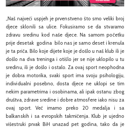
„Naš najveći uspjeh je prvenstveno što smo veliki broj
djece sklonili sa ulice. Fokusiramo se da stvaramo
zdravu sredinu kod naše djece. Na samom početku
prije desetak godina bilo nas je samo deset i krenula
je ta priča. Bilo koje dijete koje je došlo u naš klub ili je
došlo na dva treninga i otišlo jer se nije uklopilo u tu
sredinu, ili je došlo i ostalo. Za ovaj sport neophodna
je dobra motorika, svaki sport ima svoju psihologiju,
individualni posebno, dosta djece ne uklopi se tim
nekim parametrima i osobinama, ali ipak ostanu zbog
društva, zdrave sredine i dobre atmosfere iako nisu za
ovaj sport. Već imamo preko 20 medalja i sa
balkanskih i sa evropskih takmičenja. Klub je ujedno
višestruki prvak BiH unazad pet godina, tako da je