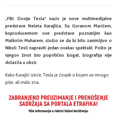
„FBI: Dosije Tesla“ naziv je nove multimedijalne
predstave Neleta Karajlića. Sa Goranom Marićem,
koproducentom ove predstave poznatijim kao
Malkolm Muharem, složio se da bi bilo zanimljivo o
Nikoli Tesli napraviti jedan ovakav spektakl. Pošto je
njegov život bio poprilično bogat, biografija nije
dolazila u obzir.
Kako Karajlić ističe, Tesla je čovjek o kojem se mnogo
piše, ali malo zna.