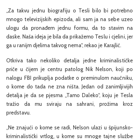
„Za takvu jednu biografiju o Tesli bilo bi potrebno
mnogo televizijskih epizoda, ali sam ja na sebe uzeo
ulogu da pronađem jednu formu, da to stavim na
daske. Naša ideja je bila da prikažemo Teslu i cjelini, jer
ga u ranijm djelima takvog nema“, rekao je Karajlić.
Otkriva tako nekoliko detalja jedne kriminalističke
priče u čijem je centru patolog Nik Nelson, koji po
nalogu FBI prikuplja podatke o preminulom naučniku,
o kome do tada ne zna ništa. Jedan od zanimljivijih
detalja je da se pjesma „Tamo Daleko“, koju je Tesla
tražio da mu sviraju na sahrani, prožima kroz
predstavu.
„Ne znajući o kome se radi, Nelson ulazi u špijunsko-
kriminalistički vrtlog, u kome su mnoge tajne službe