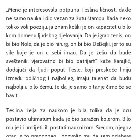
„Mene je interesovala potpuna Teslina ličnost, dakle
ne samo nauka i dio vezan za žutu štampu. Kada neko
toliko voli poeziju, ja znam koliki je on kapacitet u bilo
kom domenu ljudskog djelovanja. Da je igrao tenis, on
bi bio Nole, da je bio hirurg, on bi bio DeBejki, jer to su
sile koje je on u sebi imao. Da je želio da bude
sveštenik, vjerovatno bi bio patrijarh“, kaže Karajlić,
dodajući da ljudi poput Tesle, koji preskoče liniju
između odličnog i najboljeg, imaju talenat da budu
najbolji u bilo čemu, te da je samo pitanje čime će se
baviti.
Teslina želja za naukom je bila tolika da je ocu
postavio ultimatum kada je bio zaražen kolerom. Bilo
mu je ili umrijeti, ili postati naučnikom. Srećom, njegov
otac je to prepoznao i dozvolio mu da sam odabere