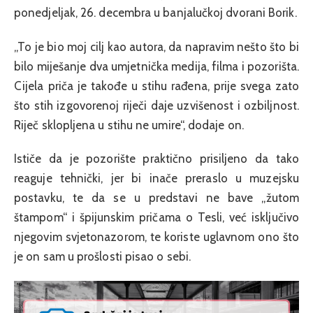
ponedjeljak, 26. decembra u banjalučkoj dvorani Borik.
„To je bio moj cilj kao autora, da napravim nešto što bi
bilo miješanje dva umjetnička medija, filma i pozorišta.
Cijela priča je takođe u stihu rađena, prije svega zato
što stih izgovorenoj riječi daje uzvišenost i ozbiljnost.
Riječ sklopljena u stihu ne umire“, dodaje on.
Ističe da je pozorište praktično prisiljeno da tako
reaguje tehnički, jer bi inače preraslo u muzejsku
postavku, te da se u predstavi ne bave „žutom
štampom“ i špijunskim pričama o Tesli, već isključivo
njegovim svjetonazorom, te koriste uglavnom ono što
je on sam u prošlosti pisao o sebi.