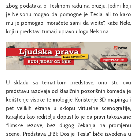
zbog podataka o Teslinom radu na oružju. Jedini koji
je Nelsonu mogao da pomogne je Tesla, ali to kako
mu je pomogao, moraćete sami da vidite“, kaže Nele,
koji u predstavi tumači upravo ulogu Nelsona.
U skladu sa tematikom predstave, ono što ovu
predstavu razdvaja od klasičnih pozorišnih komada je
korištenje visoke tehnologije. Korištenje 3D mapinga i
pet velikih ekrana u sklopu virtuelne scenografije,
Karajliću kao reditelju dopustilo je da pravi takozvane
filmske rezove, bez dugog čekanja na promjenu
scene. Predstava „FBI: Dosije Tesla“ biće izvedena u