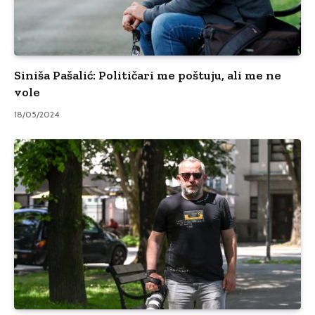
Siniša Pašalić: Političari me poštuju, ali me ne
vole
18/05/2024