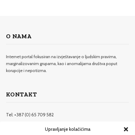
O NAMA
Internet portal fokusiran na izvještavanje o ljudskim pravima,
marginalizovanim grupama, kao i anomalijama društva poput
korupcije i nepotizma.
KONTAKT
Tel: +387 (0) 65 709 582
redakcija@etrafika.net
Upravljanje kolačićima
www.etrafika.net