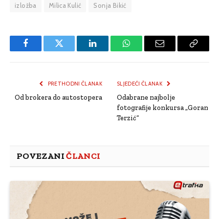
izložba
Milica Kulić
Sonja Bikić
Facebook
Twitter
LinkedIn
WhatsApp
Email
Copy
Link
PRETHODNI ČLANAK
SLJEDEĆI ČLANAK
Od brokera do autostopera
Odabrane najbolje
fotografije konkursa „Goran
Terzić“
POVEZANI
ČLANCI