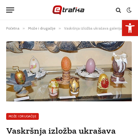
Open 
Početna
»
Može i drugačije
»
Vaskršnja izložba ukrašava galeriju Sonje Bikić
MOŽE I DRUGAČIJE
Vaskršnja izložba ukrašava