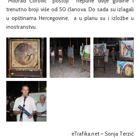
“Milorad Ćorović” postoji nepune dvije godine i
trenutno broji više od 50 članova. Do sada su izlagali
u opštinama Hercegovine, a u planu su i izložbe u
inostranstvu.
eTrafika.net – Sonja Terzić