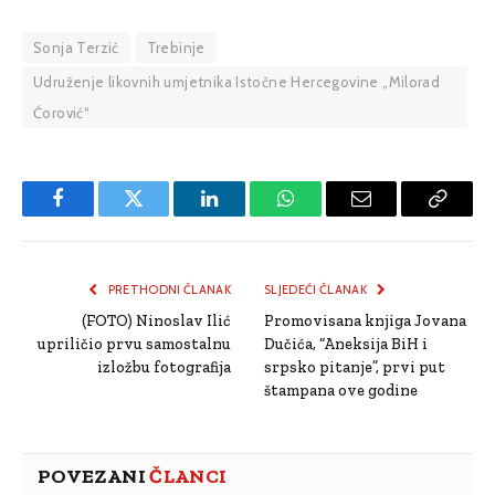
Sonja Terzić
Trebinje
Udruženje likovnih umjetnika Istočne Hercegovine „Milorad
Ćorović“
Facebook
Twitter
LinkedIn
WhatsApp
Email
Copy
Link
PRETHODNI ČLANAK
SLJEDEĆI ČLANAK
(FOTO) Ninoslav Ilić
Promovisana knjiga Jovana
upriličio prvu samostalnu
Dučića, “Aneksija BiH i
izložbu fotografija
srpsko pitanje”, prvi put
štampana ove godine
POVEZANI
ČLANCI