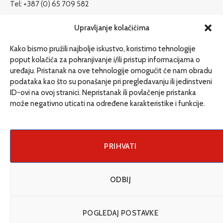
Tel: +387 (0) 65 709 582
redakcija@etrafika.net
Upravljanje kolačićima
www.etrafika.net
Kako bismo pružili najbolje iskustvo, koristimo tehnologije
poput kolačića za pohranjivanje i/ili pristup informacijama o
uređaju. Pristanak na ove tehnologije omogućit će nam obradu
Dosije
podataka kao što su ponašanje pri pregledavanju ili jedinstveni
Drugi pišu
ID-ovi na ovoj stranici. Nepristanak ili povlačenje pristanka
može negativno uticati na određene karakteristike i funkcije.
Društvo
Magazin
Može i drugačije
PRIHVATI
ENG
ODBIJ
© 2026 eTrafika. Design & Development by
Fixit d.o.o
.
POGLEDAJ POSTAVKE