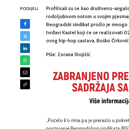
Profilisali su se kao društveno-angaž
PODIJELI
rodoljubivom notom u svojim pjesmam
Beogradski sindikat prošlo je mnogo
tvrđavi Kastel koji će se realizovati 0
ovog hip-hop sastava, Boško Ćirković
Piše: Zorana Stojičić
„Počelo k'o rima pa je preraslo u pokre
postojanje Beogradskog sindikata (BS)