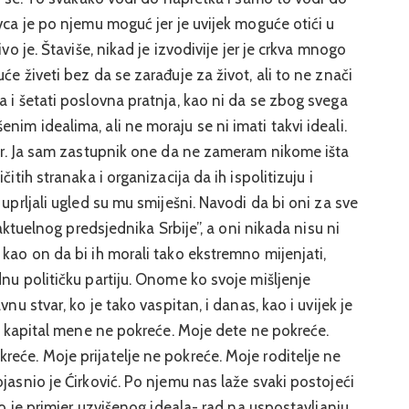
vca je po njemu moguć jer je uvijek moguće otići u
vo je. Štaviše, nikad je izvodivije jer je crkva mnogo
će živeti bez da se zarađuje za život, ali to ne znači
a i šetati poslovna pratnja, kao ni da se zbog svega
im idealima, ali ne moraju se ni imati takvi ideali.
bor. Ja sam zastupnik one da ne zameram nikome išta
itih stranaka i organizacija da ih ispolitizuju i
uprljali ugled su mu smiješni. Navodi da bi oni za sve
 aktuelnog predsjednika Srbije”, a oni nikada nisu ni
 kao on da bi ih morali tako ekstremno mijenjati,
dnu političku partiju. Onome ko svoje mišljenje
nu stvar, ko je tako vaspitan, i danas, kao i uvijek je
ni kapital mene ne pokreće. Moje dete ne pokreće.
eće. Moje prijatelje ne pokreće. Moje roditelje ne
jasnio je Ćirković. Po njemu nas laže svaki postojeći
 To je primjer uzvišenog ideala- rad na uspostavljanju