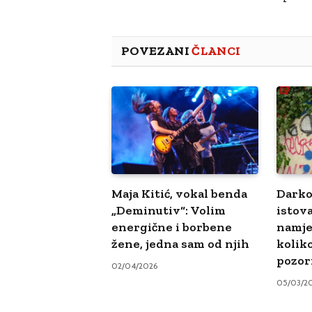
POVEZANI
ČLANCI
Maja Kitić, vokal benda
Darko
„Deminutiv“: Volim
istova
energične i borbene
namje
žene, jedna sam od njih
kolik
pozor
02/04/2026
05/03/2