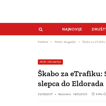
NAJNOVIJE
DRUŠT
Početna
»
Može i drugačije
»
Škabo za eTrafiku:
MOŽE I DRUGAČIJE
Škabo za eTrafiku: 
slepca do Eldorada
25/08/2017
Ažurirano:
14/10/2025
4 Min Či