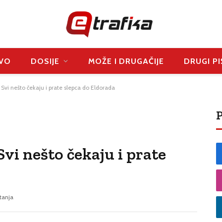
VO
DOSIJE
MOŽE I DRUGAČIJE
DRUGI PI
 Svi nešto čekaju i prate slepca do Eldorada
P
Svi nešto čekaju i prate
tanja