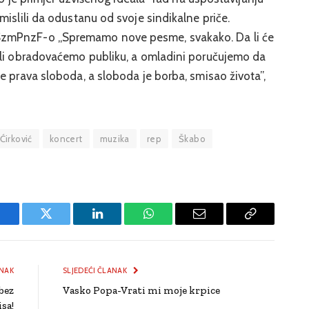
mislili da odustanu od svoje sindikalne priče.
SzmPnzF-o „Spremamo nove pesme, svakako. Da li će
ali obradovaćemo publiku, a omladini poručujemo da
e prava sloboda, a sloboda je borba, smisao života”,
Ćirković
koncert
muzika
rep
Škabo
Facebook
Twitter
LinkedIn
WhatsApp
Email
Copy
Link
NAK
SLJEDEĆI ČLANAK
bez
Vasko Popa-Vrati mi moje krpice
sa!