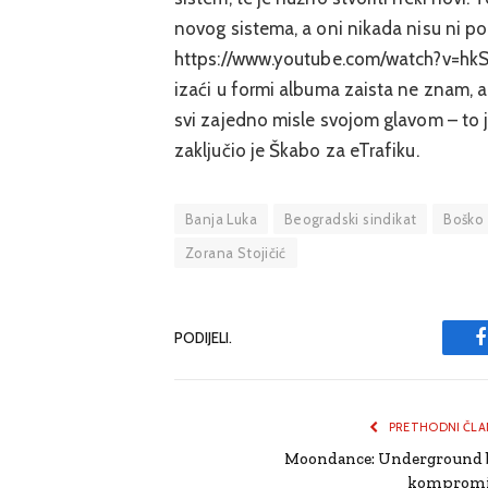
novog sistema, a oni nikada nisu ni po
https://www.youtube.com/watch?v=hk
izaći u formi albuma zaista ne znam, 
svi zajedno misle svojom glavom – to j
zaključio je Škabo za eTrafiku.
Banja Luka
Beogradski sindikat
Boško 
Zorana Stojičić
PODIJELI.
PRETHODNI ČLA
Moondance: Underground 
kompromi