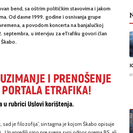
ovan bend, sa oštrim političkim stavovima i jakom
N
a. Od davne 1999. godine i osnivanja grupe
 vremena, a povodom koncerta na banjalučkoj
2. septembra, u intervjuu za eTrafiku govori član
 Škabo.
K
0
t, sad je filozofija”, sintagma je kojom Škabo opisuje
. „Unapredili smo pre svega svoj odnos prema BS, ali