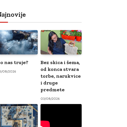
ajnovije
o nas truje?
Bez skica i šema,
od konca stvara
5/08/2026
torbe, narukvice
i druge
predmete
03/08/2026