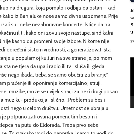
 skupina drugara, koja pomalo i odbija da ostari – kad
B
že kako iz Banjaluke nose samo divne uspomene. Prije
z
S
držali su i neke nezaboravne koncerte. Ističe da na
u
kačinu iliti, kako oni zovu svoje nastupe, sindikalni
ad nije kasno da promeni svoje izbore. Nikome nije
2
edi određeni sistem vrednosti, a generalizovati šta
anje u popularnoj kulturi na sve strane je, po mom
V
sta ne tjera da upali radio ili tv i sluša ili gleda
Pl
iše nego ikada, treba se samo obučiti za biranje”,
m praćenje ili oponiranje komercijalnoj struji.
ene muzike, može se uvijek snaći za neki drugi posao.
a muziku- produkcija i slično. „Problem su bes i
nosti nego u celom društvu. Umetnost se ubraja u
va je potpuno zatrovana pomenutim besom i
 slepca na putu do Eldorada. Treba prvo sebe
ti se. To svakako vodi do napretka i samo to vodi do