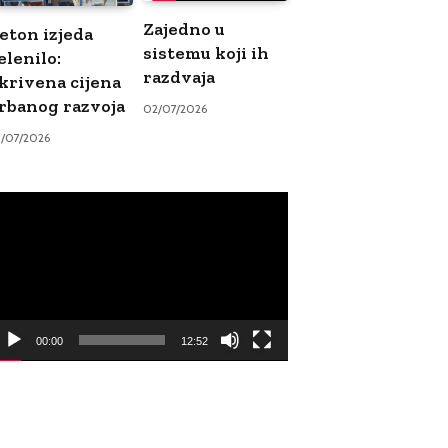
Zajedno u
eton izjeda
sistemu koji ih
elenilo:
razdvaja
krivena cijena
rbanog razvoja
02/07/2026
9/07/2026
ideo
ayer
00:00
12:52