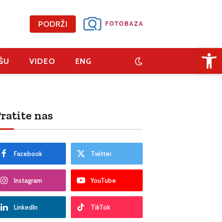
PODRŽI
Open 
ŠU
VIDEO
ENG
ratite nas
Facebook
Twitter
Instagram
YouTube
LinkedIn
TikTok