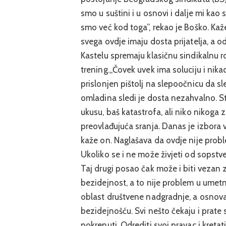
smo u suštini i u osnovi i dalje mi kao
smo već kod toga”, rekao je Boško. Ka
svega ovdje imaju dosta prijatelja, a o
Kastelu spremaju klasičnu sindikalnu ro
trening.„Čovek uvek ima soluciju i nik
prislonjen pištolj na slepoočnicu da sl
omladina sledi je dosta nezahvalno. St
ukusu, baš katastrofa, ali niko nikoga zai
preovlađujuća sranja. Danas je izbora v
kaže on. Naglašava da ovdje nije proble
Ukoliko se i ne može živjeti od sopstv
Taj drugi posao čak može i biti vezan z
bezidejnost, a to nije problem u umet
oblast društvene nadgradnje, a osno
bezidejnošću. Svi nešto čekaju i prate
pokrenuti. Odrediti svoj pravac i kreta