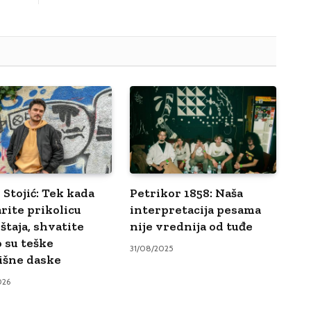
 Stojić: Tek kada
Petrikor 1858: Naša
rite prikolicu
interpretacija pesama
štaja, shvatite
nije vrednija od tuđe
o su teške
31/08/2025
išne daske
026