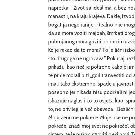
napretka. ” Život sa idealima, a bez no
manastir, na kraju krajeva. Dakle, izvodi
bogatija nego ranije. „Realno nije mogu
da se mora voziti majbah, šmrkati drog
pobrojanog mora gaziti po nekim uzvišen
Ko je rekao da to mora? To je lični iz
što drugoga ne ugrožava.” Pokušaji različ
prikažu kao nečije poltrone kako bi im 
te priče morali biti „gori tranvestiti od
imali tako ekstremne ispade u javnosti
posebno jer nikada nisu podržali ni je
iskazuje naglas i ko to osjeća kao isprav
to, ne privilegija već obaveza. „Bezlič
Moju ženu ne pokreće. Moje pse ne pokr
pokreće, znači moj svet ne pokreće”, ob
sistem, te je nužno stvoriti neki novi.