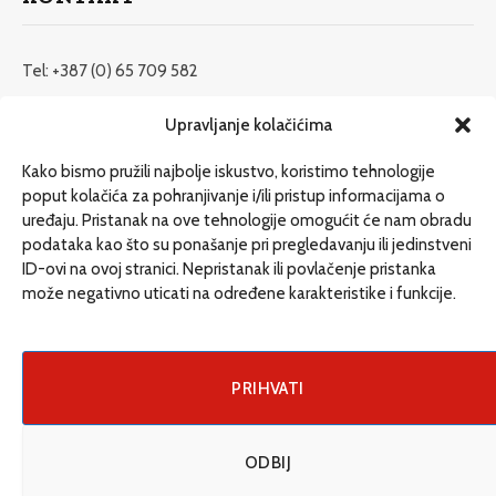
Tel: +387 (0) 65 709 582
redakcija@etrafika.net
Upravljanje kolačićima
www.etrafika.net
Kako bismo pružili najbolje iskustvo, koristimo tehnologije
poput kolačića za pohranjivanje i/ili pristup informacijama o
uređaju. Pristanak na ove tehnologije omogućit će nam obradu
Dosije
podataka kao što su ponašanje pri pregledavanju ili jedinstveni
Drugi pišu
ID-ovi na ovoj stranici. Nepristanak ili povlačenje pristanka
može negativno uticati na određene karakteristike i funkcije.
Društvo
Magazin
Može i drugačije
PRIHVATI
ENG
ODBIJ