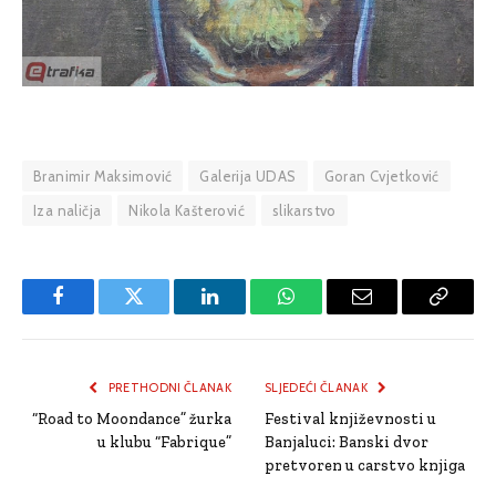
Branimir Maksimović
Galerija UDAS
Goran Cvjetković
Iza naličja
Nikola Kašterović
slikarstvo
Facebook
Twitter
LinkedIn
WhatsApp
Email
Copy
Link
PRETHODNI ČLANAK
SLJEDEĆI ČLANAK
“Road to Moondance” žurka
Festival književnosti u
u klubu “Fabrique”
Banjaluci: Banski dvor
pretvoren u carstvo knjiga