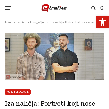
Open 
Početna
»
Može i drugačije
»
Iza naličja: Portreti koji nose emotivnu prikrivenost
MOŽE I DRUGAČIJE
Iza naličja: Portreti koji nose