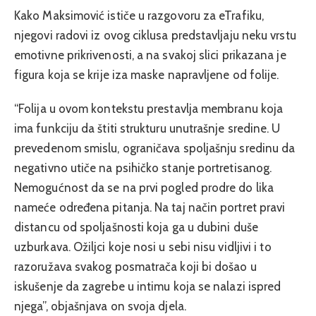
Kako Maksimović ističe u razgovoru za eTrafiku,
njegovi radovi iz ovog ciklusa predstavljaju neku vrstu
emotivne prikrivenosti, a na svakoj slici prikazana je
figura koja se krije iza maske napravljene od folije.
“Folija u ovom kontekstu prestavlja membranu koja
ima funkciju da štiti strukturu unutrašnje sredine. U
prevedenom smislu, ograničava spoljašnju sredinu da
negativno utiče na psihičko stanje portretisanog.
Nemogućnost da se na prvi pogled prodre do lika
nameće određena pitanja. Na taj način portret pravi
distancu od spoljašnosti koja ga u dubini duše
uzburkava. Ožiljci koje nosi u sebi nisu vidljivi i to
razoružava svakog posmatrača koji bi došao u
iskušenje da zagrebe u intimu koja se nalazi ispred
njega”, objašnjava on svoja djela.