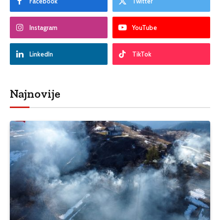
Facebook
Twitter
Instagram
YouTube
LinkedIn
TikTok
Najnovije