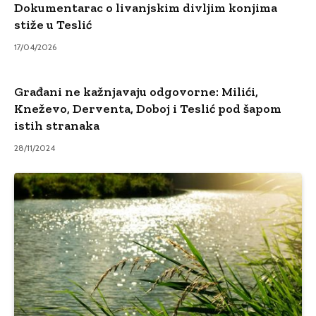
Dokumentarac o livanjskim divljim konjima
stiže u Teslić
17/04/2026
Građani ne kažnjavaju odgovorne: Milići,
Kneževo, Derventa, Doboj i Teslić pod šapom
istih stranaka
28/11/2024