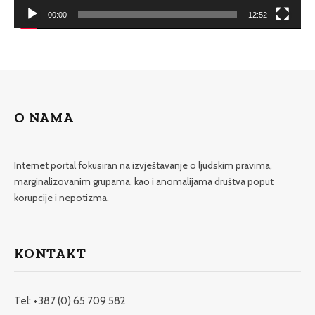
00:00
12:52
O NAMA
Internet portal fokusiran na izvještavanje o ljudskim pravima,
marginalizovanim grupama, kao i anomalijama društva poput
korupcije i nepotizma.
KONTAKT
Tel: +387 (0) 65 709 582