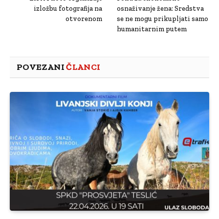
izložbu fotografija na
osnaživanje žena: Sredstva
otvorenom
se ne mogu prikupljati samo
humanitarnim putem
POVEZANI
ČLANCI