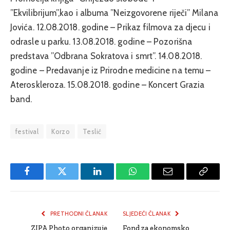
”Ekvilibrijum”,kao i albuma ”Neizgovorene riječi” Milana
Jovića. 12.08.2018. godine – Prikaz filmova za djecu i
odrasle u parku. 13.08.2018. godine – Pozorišna
predstava ”Odbrana Sokratova i smrt”. 14.08.2018.
godine – Predavanje iz Prirodne medicine na temu –
Ateroskleroza. 15.08.2018. godine – Koncert Grazia
band.
festival
Korzo
Teslić
Facebook
Twitter
LinkedIn
WhatsApp
Email
Copy
Link
PRETHODNI ČLANAK
SLJEDEĆI ČLANAK
ZIPA Photo organizuje
Fond za ekonomsko