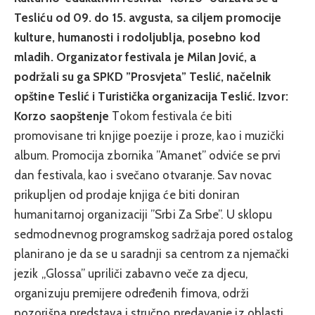
Tesliću od 09. do 15. avgusta, sa ciljem promocije
kulture, humanosti i rodoljublja, posebno kod
mladih. Organizator festivala je Milan Jović, a
podržali su ga SPKD ”Prosvjeta” Teslić, načelnik
opštine Teslić i Turistička organizacija Teslić.
Izvor:
Korzo saopštenje
Tokom festivala će biti
promovisane tri knjige poezije i proze, kao i muzički
album. Promocija zbornika ”Amanet” odviće se prvi
dan festivala, kao i svečano otvaranje. Sav novac
prikupljen od prodaje knjiga će biti doniran
humanitarnoj organizaciji ”Srbi Za Srbe”. U sklopu
sedmodnevnog programskog sadržaja pored ostalog
planirano je da se u saradnji sa centrom za njemački
jezik „Glossa” upriliči zabavno veče za djecu,
organizuju premijere određenih fimova, održi
pozorišna predstava i stručno predavanje iz oblasti