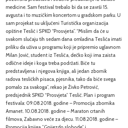
medicine. Sam festival trebalo bi da se završi 15.
avgusta i to muzičkim koncertom u gradskom parku. U
sam projekat su uključeni Turistička organizacija
opštine Teslić i SPKD “Prosvjeta”. “Mislim da će u
svakom slučaju tih sedam dana omladina Teslića imati
priliku da uživa u programu koji je pripremio uglavnom
Milan Jović, student iz Teslića, dečko koji ima zaista
odlične ideje i koga treba podržati. Biće tu
predstavljena i njegova knjiga, ali jedan zbornik
radova teslićkih pisaca, pjesnika, tako da biće svega
pomalo za svakoga”, rekao je Živko Petrović,
predsjednik SPKD “Prosvjeta” Teslić. Plan i program
festivala: 09.08.2018. godine – Promocija zbornika
Amanet. 10.08.2018. godine – Maraton crtanih
filmova, Zabavno veče za djecu. 11.08.2018. godine –
Promocija knjiga ”Gnijezdo slobode” i