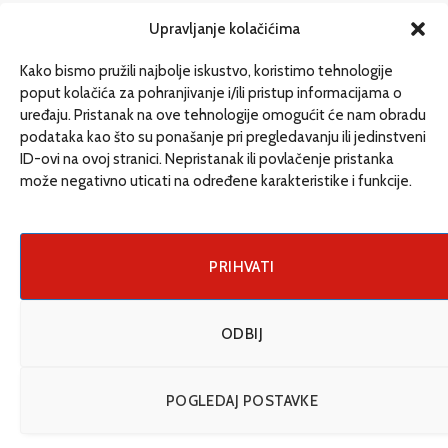
redakcija@etrafika.net
Upravljanje kolačićima
www.etrafika.net
Kako bismo pružili najbolje iskustvo, koristimo tehnologije
poput kolačića za pohranjivanje i/ili pristup informacijama o
uređaju. Pristanak na ove tehnologije omogućit će nam obradu
Dosije
podataka kao što su ponašanje pri pregledavanju ili jedinstveni
Drugi pišu
ID-ovi na ovoj stranici. Nepristanak ili povlačenje pristanka
može negativno uticati na određene karakteristike i funkcije.
Društvo
Magazin
Može i drugačije
PRIHVATI
ENG
ODBIJ
© 2026 eTrafika. Design & Development by
Fixit d.o.o
.
POGLEDAJ POSTAVKE
Uslovi korišćenja
O nama
Impressum
Kontakt