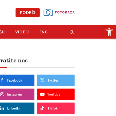
PODRŽI
Open 
ŠU
VIDEO
ENG
ratite nas
Facebook
Twitter
Instagram
YouTube
LinkedIn
TikTok