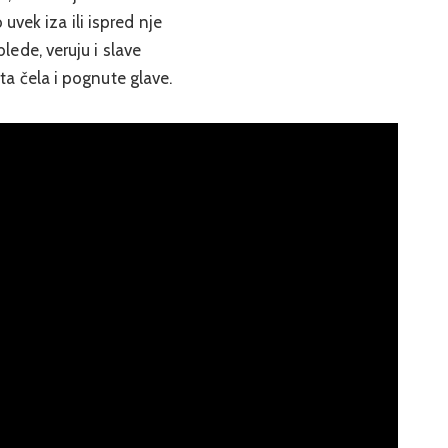
uvek iza ili ispred nje
blede, veruju i slave
a čela i pognute glave.