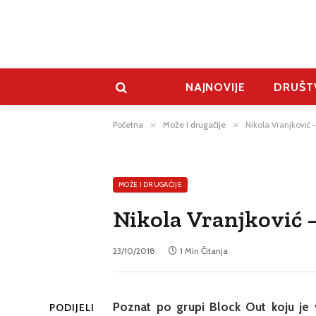
NAJNOVIJE
DRUŠT
Početna
»
Može i drugačije
»
Nikola Vranjković 
MOŽE I DRUGAČIJE
Nikola Vranjković –
23/10/2018
1 Min Čitanja
Poznat po grupi Block Out koju je 
PODIJELI