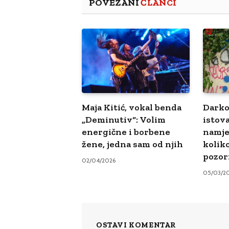
POVEZANI
ČLANCI
Maja Kitić, vokal benda
Darko
„Deminutiv“: Volim
istova
energične i borbene
namje
žene, jedna sam od njih
kolik
pozor
02/04/2026
05/03/2
OSTAVI KOMENTAR