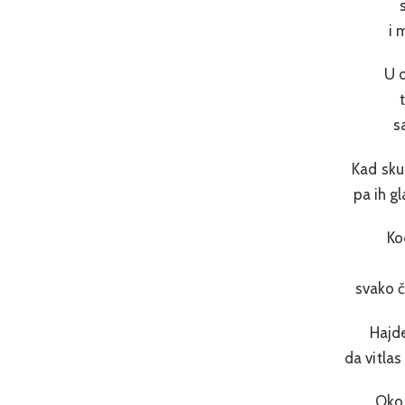
i 
U 
s
Kad skup
pa ih g
Ko
svako č
Hajde
da vitla
Oko 