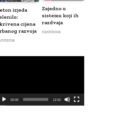
Zajedno u
eton izjeda
sistemu koji ih
elenilo:
razdvaja
krivena cijena
rbanog razvoja
02/07/2026
9/07/2026
ideo
ayer
00:00
12:52