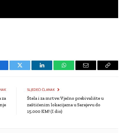
Facebook
Twitter
LinkedIn
WhatsApp
Email
Copy
Link
NAK
SLJEDEĆI ČLANAK
 za
Štela i za mrtve: Vječno prebivalište u
nje
zaštićenim lokacijama u Sarajevu do
15.000 KM! (I dio)