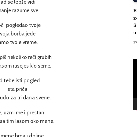
sad se lepše vidi
B
manje razume sve.
z
S
oči pogledao tvoje
u
tvoja borba jede
amo tvoje vreme.
2
iš nekoliko reči grubih
V
lasom rasejes k'o seme.
Pl
d tebe isti pogled
ista priča
udo za tri dana svene.
, uzmi me i prestani
s sa tim lasom oko mene.
mene brda i doline