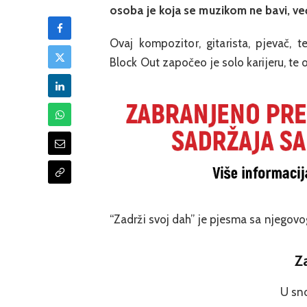
osoba je koja se muzikom ne bavi, već 
Ovaj kompozitor, gitarista, pjevač, 
Block Out započeo je solo karijeru, te
“Zadrži svoj dah” je pjesma sa njegovo
Z
U sn