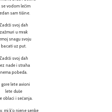
a se vodom lečim
edan sam tišine.
Zadrži svoj dah
zažmuri u mrak
emoj snagu svoju
bacati uz put.
Zadrži svoj dah
ez nade i straha
nema pobeda.
 gore lete avioni
lete duše
te oblaci i sećanja.
av, mi k'o njene senke