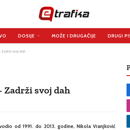
VO
DOSIJE
MOŽE I DRUGAČIJE
DRUGI PI
– Zadrži svoj dah
P
 Zadrži svoj dah
vodio od 1991. do 2013. godine, Nikola Vranjković