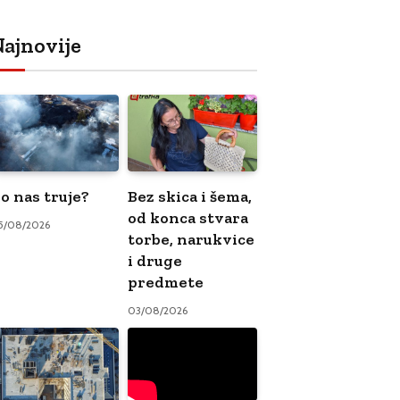
ajnovije
o nas truje?
Bez skica i šema,
od konca stvara
5/08/2026
torbe, narukvice
i druge
predmete
03/08/2026