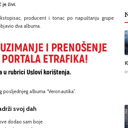
je živi.
N
tekstopisac, producent i tonac po napuštanju grupe
 objavio dva albuma.
K
0
g posljednjeg albuma “Veronautika”.
adrži svoj dah
ove dodao sam boje