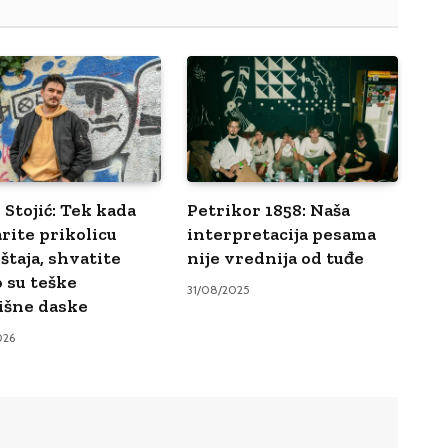
 Stojić: Tek kada
Petrikor 1858: Naša
rite prikolicu
interpretacija pesama
štaja, shvatite
nije vrednija od tuđe
o su teške
31/08/2025
išne daske
026