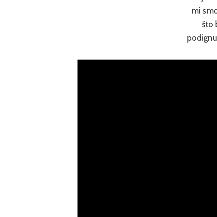
mi smo 
što 
podignut