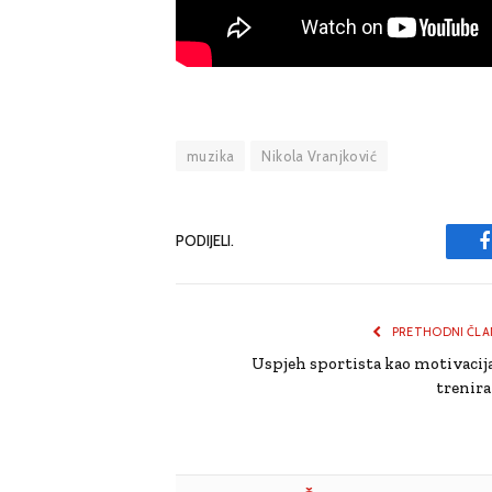
muzika
Nikola Vranjković
PODIJELI.
PRETHODNI ČLA
Uspjeh sportista kao motivacija
trenira