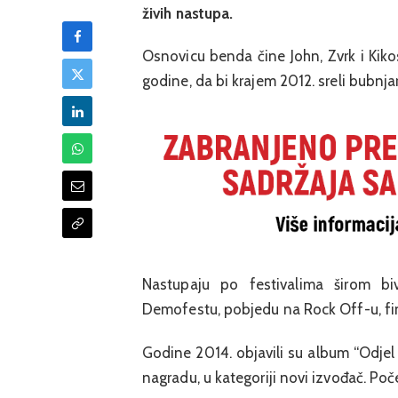
živih nastupa.
Osnovicu benda čine John, Zvrk i Kiko
godine, da bi krajem 2012. sreli bubnj
Nastupaju po festivalima širom bi
Demofestu, pobjedu na Rock Off-u, fi
Godine 2014. objavili su album “Odje
nagradu, u kategoriji novi izvođač. Po