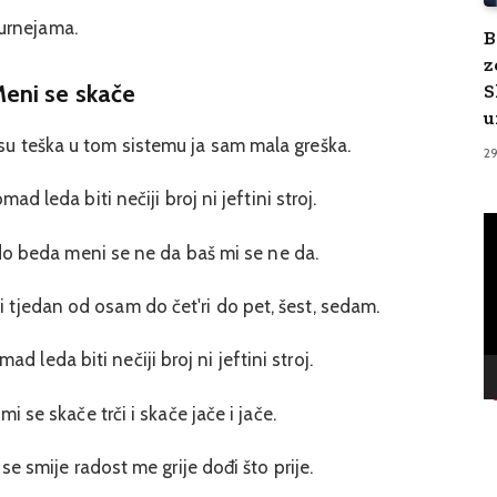
urnejama.
B
z
S
eni se skače
u
su teška u tom sistemu ja sam mala greška.
2
mad leda biti nečiji broj ni jeftini stroj.
V
Pl
o beda meni se ne da baš mi se ne da.
 tjedan od osam do čet'ri do pet, šest, sedam.
ad leda biti nečiji broj ni jeftini stroj.
i se skače trči i skače jače i jače.
se smije radost me grije dođi što prije.