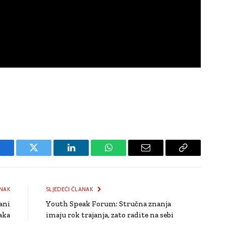
Facebook
Twitter
LinkedIn
WhatsApp
Email
Copy
Link
NAK
SLJEDEĆI ČLANAK
ani
Youth Speak Forum: Stručna znanja
aka
imaju rok trajanja, zato radite na sebi