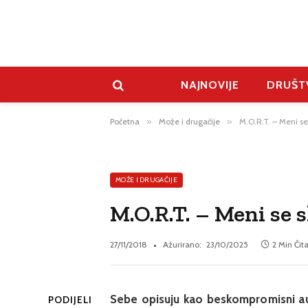
NAJNOVIJE
DRUŠT
Početna
»
Može i drugačije
»
M.O.R.T. – Meni se
MOŽE I DRUGAČIJE
M.O.R.T. – Meni se 
27/11/2018
Ažurirano:
23/10/2025
2 Min Čit
Sebe opisuju kao beskompromisni aut
PODIJELI