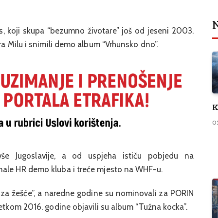
N
s, koji skupa “bezumno životare” još od jeseni 2003.
ara Milu i snimili demo album “Vrhunsko dno”.
K
0
vše Jugoslavije, a od uspjeha ističu pobjedu na
nale HR demo kluba i treće mjesto na WHF-u.
l za žešće”, a naredne godine su nominovali za PORIN
četkom 2016. godine objavili su album “Tužna kocka”.