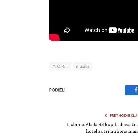
M.O.R.T.
muzika
PODIJELI.
PRETHODNI ČLA
Ljubinje: Vlada RS kupila devastir
hotel za tri miliona mar