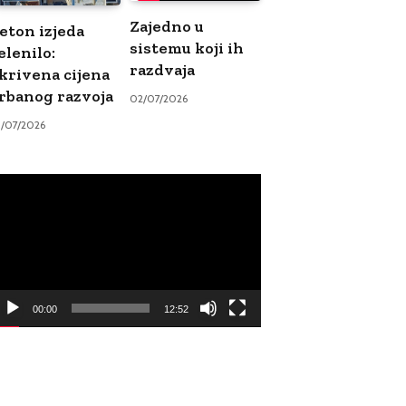
Zajedno u
eton izjeda
sistemu koji ih
elenilo:
razdvaja
krivena cijena
rbanog razvoja
02/07/2026
9/07/2026
ideo
ayer
00:00
12:52