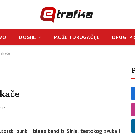
VO
DOSIJE
MOŽE I DRUGAČIJE
DRUGI PI
 skače
P
skače
anja
orski punk – blues band iz Sinja, žestokog zvuka i