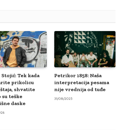
 Stojić: Tek kada
Petrikor 1858: Naša
rite prikolicu
interpretacija pesama
štaja, shvatite
nije vrednija od tuđe
o su teške
31/08/2025
išne daske
026