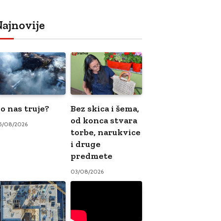
ajnovije
o nas truje?
Bez skica i šema,
od konca stvara
5/08/2026
torbe, narukvice
i druge
predmete
03/08/2026