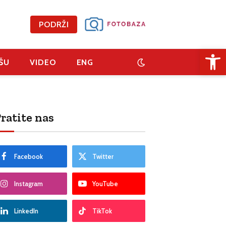
PODRŽI
Open 
ŠU
VIDEO
ENG
ratite nas
Facebook
Twitter
Instagram
YouTube
LinkedIn
TikTok