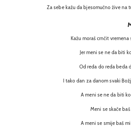
Za sebe kažu da bjesomučno žive na t
M
Kažu moraš crnčit vremena 
Jer meni se ne da biti ko
Od reda do reda beda d
I tako dan za danom svaki Božji
A meni se ne da biti kom
Meni se skače baš m
A meni se smije baš mi 