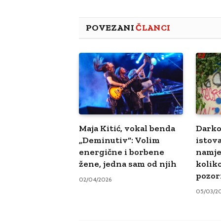
POVEZANI
ČLANCI
Maja Kitić, vokal benda
Darko
„Deminutiv“: Volim
istova
energične i borbene
namje
žene, jedna sam od njih
kolik
pozor
02/04/2026
05/03/2