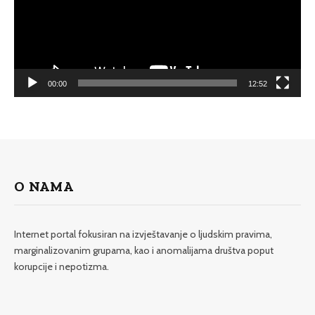
00:00
12:52
O NAMA
Internet portal fokusiran na izvještavanje o ljudskim pravima,
marginalizovanim grupama, kao i anomalijama društva poput
korupcije i nepotizma.