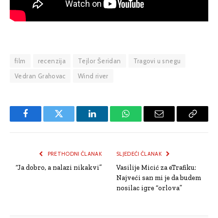
film
recenzija
Tejlor Šeridan
Tragovi u snegu
Vedran Grahovac
Wind river
Facebook
Twitter
LinkedIn
WhatsApp
Email
Copy
Link
PRETHODNI ČLANAK
SLJEDEĆI ČLANAK
“Ja dobro, a nalazi nikakvi”
Vasilije Micić za eTrafiku:
Najveći san mi je da budem
nosilac igre “orlova”