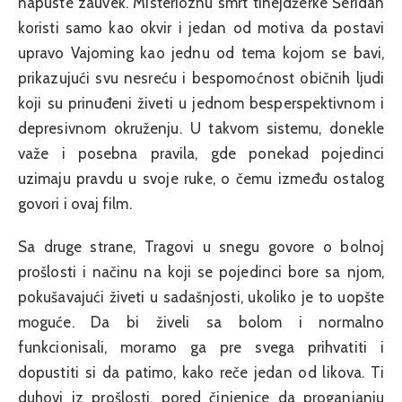
napuste zauvek. Misterioznu smrt tinejdžerke Šeridan
koristi samo kao okvir i jedan od motiva da postavi
upravo Vajoming kao jednu od tema kojom se bavi,
prikazujući svu nesreću i bespomoćnost običnih ljudi
koji su prinuđeni živeti u jednom besperspektivnom i
depresivnom okruženju. U takvom sistemu, donekle
važe i posebna pravila, gde ponekad pojedinci
uzimaju pravdu u svoje ruke, o čemu između ostalog
govori i ovaj film.
Sa druge strane, Tragovi u snegu govore o bolnoj
prošlosti i načinu na koji se pojedinci bore sa njom,
pokušavajući živeti u sadašnjosti, ukoliko je to uopšte
moguće. Da bi živeli sa bolom i normalno
funkcionisali, moramo ga pre svega prihvatiti i
dopustiti si da patimo, kako reče jedan od likova. Ti
duhovi iz prošlosti, pored činjenice da proganjanju