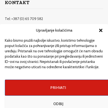
KONTAKT
Tel: +387 (0) 65 709 582
redakcija@etrafika.net
Upravljanje kolačićima
www.etrafika.net
Kako bismo pružili najbolje iskustvo, koristimo tehnologije
poput kolačića za pohranjivanje i/ili pristup informacijama o
uređaju. Pristanak na ove tehnologije omogućit će nam obradu
Dosije
podataka kao što su ponašanje pri pregledavanju ili jedinstveni
Drugi pišu
ID-ovi na ovoj stranici. Nepristanak ili povlačenje pristanka
može negativno uticati na određene karakteristike i funkcije.
Društvo
Magazin
Može i drugačije
PRIHVATI
ENG
ODBIJ