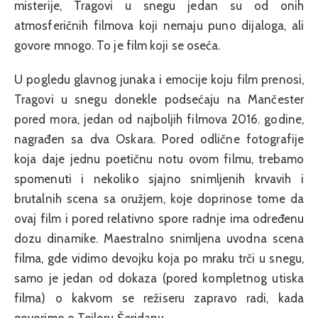
misterije, Tragovi u snegu jedan su od onih
atmosferičnih filmova koji nemaju puno dijaloga, ali
govore mnogo. To je film koji se oseća.
U pogledu glavnog junaka i emocije koju film prenosi,
Tragovi u snegu donekle podsećaju na Mančester
pored mora, jedan od najboljih filmova 2016. godine,
nagrađen sa dva Oskara. Pored odlične fotografije
koja daje jednu poetičnu notu ovom filmu, trebamo
spomenuti i nekoliko sjajno snimljenih krvavih i
brutalnih scena sa oružjem, koje doprinose tome da
ovaj film i pored relativno spore radnje ima određenu
dozu dinamike. Maestralno snimljena uvodna scena
filma, gde vidimo devojku koja po mraku trči u snegu,
samo je jedan od dokaza (pored kompletnog utiska
filma) o kakvom se režiseru zapravo radi, kada