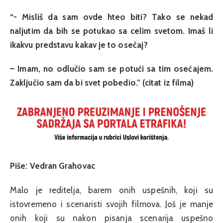
“- Misliš da sam ovde hteo biti? Tako se nekad
naljutim da bih se potukao sa celim svetom. Imaš li
ikakvu predstavu kakav je to osećaj?
– Imam, no odlučio sam se potući sa tim osećajem.
Zaključio sam da bi svet pobedio.” (citat iz filma)
Piše: Vedran Grahovac
Malo je reditelja, barem onih uspešnih, koji su
istovremeno i scenaristi svojih filmova. Još je manje
onih koji su nakon pisanja scenarija uspešno