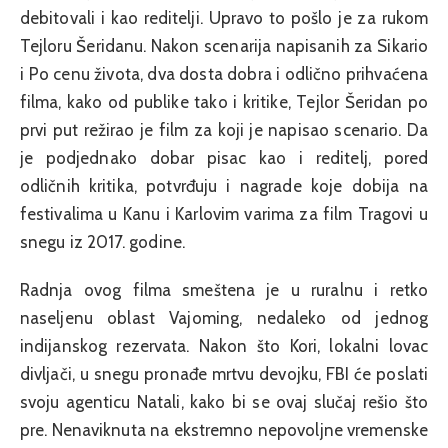
debitovali i kao reditelji. Upravo to pošlo je za rukom
Tejloru Šeridanu. Nakon scenarija napisanih za Sikario
i Po cenu života, dva dosta dobra i odlično prihvaćena
filma, kako od publike tako i kritike, Tejlor Šeridan po
prvi put režirao je film za koji je napisao scenario. Da
je podjednako dobar pisac kao i reditelj, pored
odličnih kritika, potvrđuju i nagrade koje dobija na
festivalima u Kanu i Karlovim varima za film Tragovi u
snegu iz 2017. godine.
Radnja ovog filma smeštena je u ruralnu i retko
naseljenu oblast Vajoming, nedaleko od jednog
indijanskog rezervata. Nakon što Kori, lokalni lovac
divljači, u snegu pronađe mrtvu devojku, FBI će poslati
svoju agenticu Natali, kako bi se ovaj slučaj rešio što
pre. Nenaviknuta na ekstremno nepovoljne vremenske