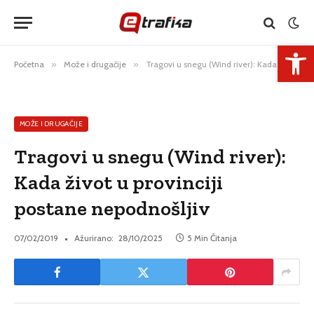
Open 
Početna
»
Može i drugačije
»
Tragovi u snegu (Wind river): Kada život u provinciji postane nepodnošljiv
MOŽE I DRUGAČIJE
Tragovi u snegu (Wind river):
Kada život u provinciji
postane nepodnošljiv
07/02/2019
Ažurirano:
28/10/2025
5 Min Čitanja