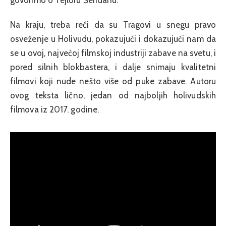
govorimo o Tejloru Šeridanu.
Na kraju, treba reći da su Tragovi u snegu pravo
osveženje u Holivudu, pokazujući i dokazujući nam da
se u ovoj, najvećoj filmskoj industriji zabave na svetu, i
pored silnih blokbastera, i dalje snimaju kvalitetni
filmovi koji nude nešto više od puke zabave. Autoru
ovog teksta lično, jedan od najboljih holivudskih
filmova iz 2017. godine.