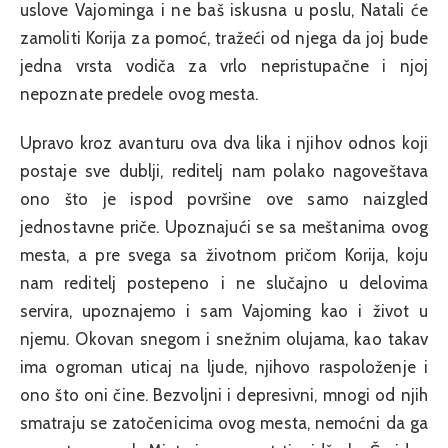
uslove Vajominga i ne baš iskusna u poslu, Natali će
zamoliti Korija za pomoć, tražeći od njega da joj bude
jedna vrsta vodiča za vrlo nepristupačne i njoj
nepoznate predele ovog mesta.
Upravo kroz avanturu ova dva lika i njihov odnos koji
postaje sve dublji, reditelj nam polako nagoveštava
ono što je ispod površine ove samo naizgled
jednostavne priče. Upoznajući se sa meštanima ovog
mesta, a pre svega sa životnom pričom Korija, koju
nam reditelj postepeno i ne slučajno u delovima
servira, upoznajemo i sam Vajoming kao i život u
njemu. Okovan snegom i snežnim olujama, kao takav
ima ogroman uticaj na ljude, njihovo raspoloženje i
ono što oni čine. Bezvoljni i depresivni, mnogi od njih
smatraju se zatočenicima ovog mesta, nemoćni da ga