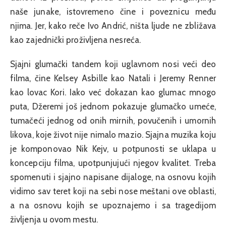
naše junake, istovremeno čine i poveznicu među
njima. Jer, kako reče Ivo Andrić, ništa ljude ne zbližava
kao zajednički proživljena nesreća.
Sjajni glumački tandem koji uglavnom nosi veći deo
filma, čine Kelsey Asbille kao Natali i Jeremy Renner
kao lovac Kori. Iako već dokazan kao glumac mnogo
puta, Džeremi još jednom pokazuje glumačko umeće,
tumačeći jednog od onih mirnih, povučenih i umornih
likova, koje život nije nimalo mazio. Sjajna muzika koju
je komponovao Nik Kejv, u potpunosti se uklapa u
koncepciju filma, upotpunjujući njegov kvalitet. Treba
spomenuti i sjajno napisane dijaloge, na osnovu kojih
vidimo sav teret koji na sebi nose meštani ove oblasti,
a na osnovu kojih se upoznajemo i sa tragedijom
življenja u ovom mestu.