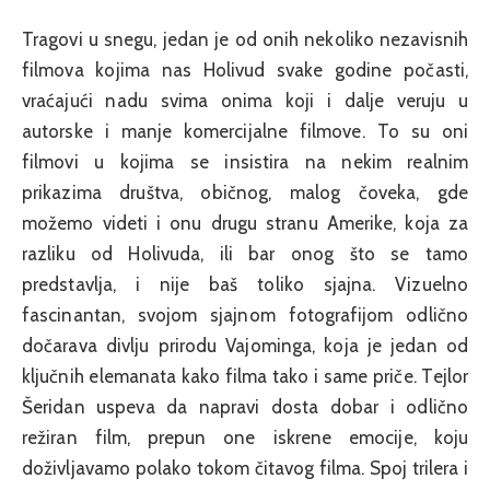
Tragovi u snegu, jedan je od onih nekoliko nezavisnih
filmova kojima nas Holivud svake godine počasti,
vraćajući nadu svima onima koji i dalje veruju u
autorske i manje komercijalne filmove. To su oni
filmovi u kojima se insistira na nekim realnim
prikazima društva, običnog, malog čoveka, gde
možemo videti i onu drugu stranu Amerike, koja za
razliku od Holivuda, ili bar onog što se tamo
predstavlja, i nije baš toliko sjajna. Vizuelno
fascinantan, svojom sjajnom fotografijom odlično
dočarava divlju prirodu Vajominga, koja je jedan od
ključnih elemanata kako filma tako i same priče. Tejlor
Šeridan uspeva da napravi dosta dobar i odlično
režiran film, prepun one iskrene emocije, koju
doživljavamo polako tokom čitavog filma. Spoj trilera i