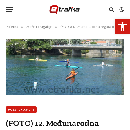
Open 
Početna
»
Može i drugačije
»
(FOTO) 12. Međunarodna regata u kajaku “Trebinje 2013”
MOŽE I DRUGAČIJE
(FOTO) 12. Međunarodna