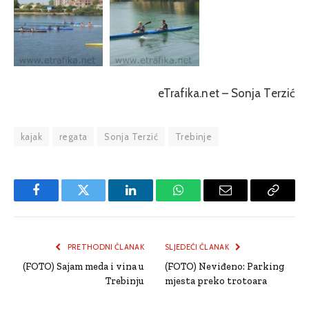
eTrafika.net – Sonja Terzić
kajak
regata
Sonja Terzić
Trebinje
Facebook
Twitter
LinkedIn
WhatsApp
Email
Copy
Link
PRETHODNI ČLANAK
SLJEDEĆI ČLANAK
(FOTO) Sajam meda i vina u
(FOTO) Neviđeno: Parking
Trebinju
mjesta preko trotoara