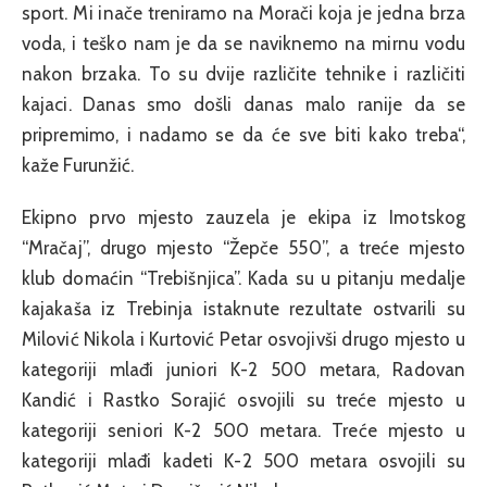
sport. Mi inače treniramo na Morači koja je jedna brza
voda, i teško nam je da se naviknemo na mirnu vodu
nakon brzaka. To su dvije različite tehnike i različiti
kajaci. Danas smo došli danas malo ranije da se
pripremimo, i nadamo se da će sve biti kako treba“,
kaže Furunžić.
Ekipno prvo mjesto zauzela je ekipa iz Imotskog
“Mračaj”, drugo mjesto “Žepče 550”, a treće mjesto
klub domaćin “Trebišnjica”. Kada su u pitanju medalje
kajakaša iz Trebinja istaknute rezultate ostvarili su
Milović Nikola i Kurtović Petar osvojivši drugo mjesto u
kategoriji mlađi juniori K-2 500 metara, Radovan
Kandić i Rastko Sorajić osvojili su treće mjesto u
kategoriji seniori K-2 500 metara. Treće mjesto u
kategoriji mlađi kadeti K-2 500 metara osvojili su