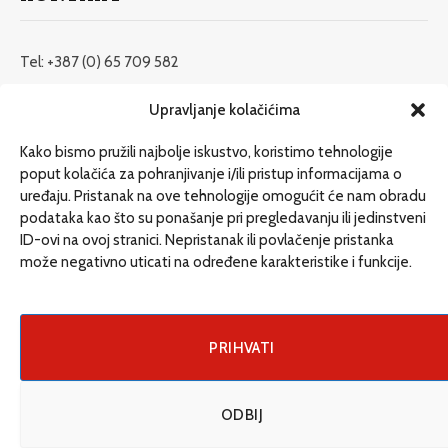
Tel: +387 (0) 65 709 582
redakcija@etrafika.net
Upravljanje kolačićima
www.etrafika.net
Kako bismo pružili najbolje iskustvo, koristimo tehnologije
poput kolačića za pohranjivanje i/ili pristup informacijama o
uređaju. Pristanak na ove tehnologije omogućit će nam obradu
Dosije
podataka kao što su ponašanje pri pregledavanju ili jedinstveni
Drugi pišu
ID-ovi na ovoj stranici. Nepristanak ili povlačenje pristanka
može negativno uticati na određene karakteristike i funkcije.
Društvo
Magazin
Može i drugačije
PRIHVATI
ENG
ODBIJ