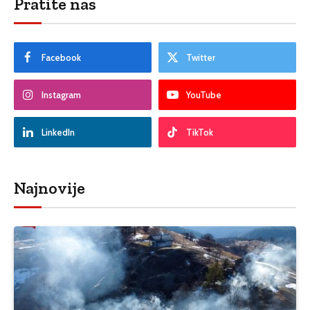
Pratite nas
Facebook
Twitter
Instagram
YouTube
LinkedIn
TikTok
Najnovije