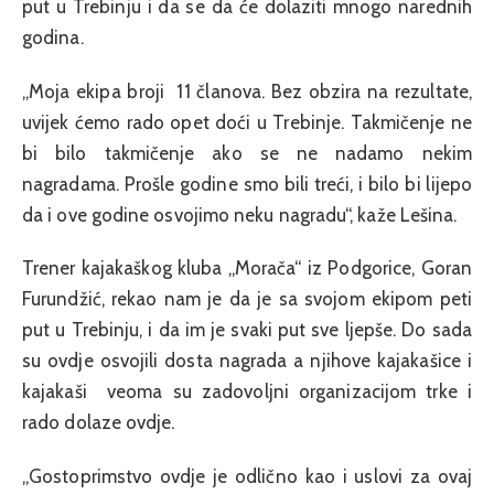
put u Trebinju i da se da će dolaziti mnogo narednih
godina.
„Moja ekipa broji 11 članova. Bez obzira na rezultate,
uvijek ćemo rado opet doći u Trebinje. Takmičenje ne
bi bilo takmičenje ako se ne nadamo nekim
nagradama. Prošle godine smo bili treći, i bilo bi lijepo
da i ove godine osvojimo neku nagradu“, kaže Lešina.
Trener kajakaškog kluba „Morača“ iz Podgorice, Goran
Furundžić, rekao nam je da je sa svojom ekipom peti
put u Trebinju, i da im je svaki put sve ljepše. Do sada
su ovdje osvojili dosta nagrada a njihove kajakašice i
kajakaši veoma su zadovoljni organizacijom trke i
rado dolaze ovdje.
„Gostoprimstvo ovdje je odlično kao i uslovi za ovaj