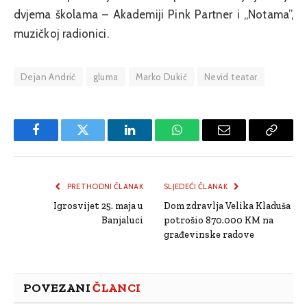
dvjema školama – Akademiji Pink Partner i „Notama”,
muzičkoj radionici.
Dejan Andrić
gluma
Marko Dukić
Nevid teatar
Facebook
Twitter
LinkedIn
WhatsApp
Email
Copy
Link
PRETHODNI ČLANAK
SLJEDEĆI ČLANAK
Igrosvijet 25. maja u
Dom zdravlja Velika Kladuša
Banjaluci
potrošio 870.000 KM na
građevinske radove
POVEZANI
ČLANCI