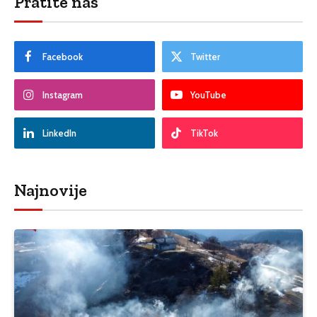
Pratite nas
Facebook
Twitter
Instagram
YouTube
LinkedIn
TikTok
Najnovije