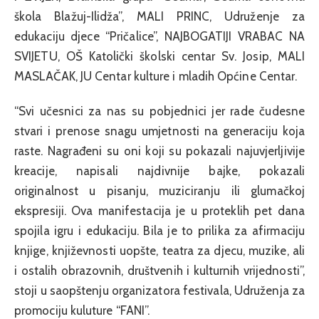
škola Blažuj-Ilidža”, MALI PRINC, Udruženje za
edukaciju djece “Pričalice”, NAJBOGATIJI VRABAC NA
SVIJETU, OŠ Katolički školski centar Sv. Josip, MALI
MASLAČAK, JU Centar kulture i mladih Općine Centar.
“Svi učesnici za nas su pobjednici jer rade čudesne
stvari i prenose snagu umjetnosti na generaciju koja
raste. Nagrađeni su oni koji su pokazali najuvjerljivije
kreacije, napisali najdivnije bajke, pokazali
originalnost u pisanju, muziciranju ili glumačkoj
ekspresiji. Ova manifestacija je u proteklih pet dana
spojila igru i edukaciju. Bila je to prilika za afirmaciju
knjige, književnosti uopšte, teatra za djecu, muzike, ali
i ostalih obrazovnih, društvenih i kulturnih vrijednosti”,
stoji u saopštenju organizatora festivala, Udruženja za
promociju kuluture “FANI”.