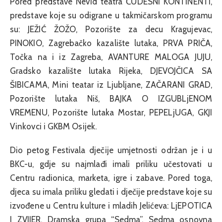
Pored predstave Nevid teatra ČUDESNI KONTINENTI,
predstave koje su odigrane u takmičarskom programu
su: JEŽIĆ ŽOŽO, Pozorište za decu Kragujevac,
PINOKIO, Zagrebačko kazalište lutaka, PRVA PRIČA,
Točka na i iz Zagreba, AVANTURE MALOGA JUJU,
Gradsko kazalište lutaka Rijeka, DJEVOJČICA SA
ŠIBICAMA, Mini teatar iz Ljubljane, ZAČARANI GRAD,
Pozorište lutaka Niš, BAJKA O IZGUBLjENOM
VREMENU, Pozorište lutaka Mostar, PEPELjUGA, GKJI
Vinkovci i GKBM Osijek.
Dio petog Festivala dječije umjetnosti održan je i u
BKC-u, gdje su najmlađi imali priliku učestovati u
Centru radionica, marketa, igre i zabave. Pored toga,
djeca su imala priliku gledati i dječije predstave koje su
izvođene u Centru kulture i mladih Jelićeva: LjEPOTICA
I ZVIJER, Dramska grupa “Sedma”, Sedma osnovna