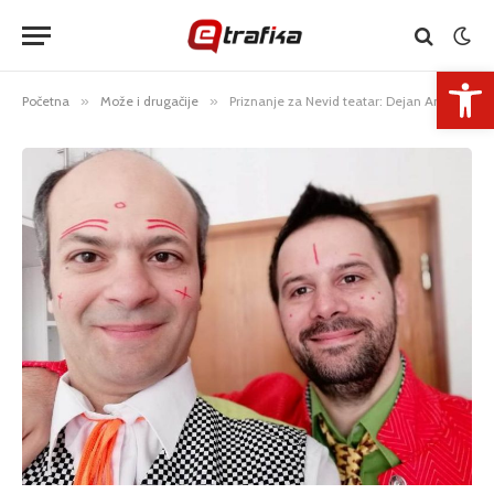
Open 
Početna
»
Može i drugačije
»
Priznanje za Nevid teatar: Dejan Andrić i Marko Dukić dobili nagradu za najboljeg glumca