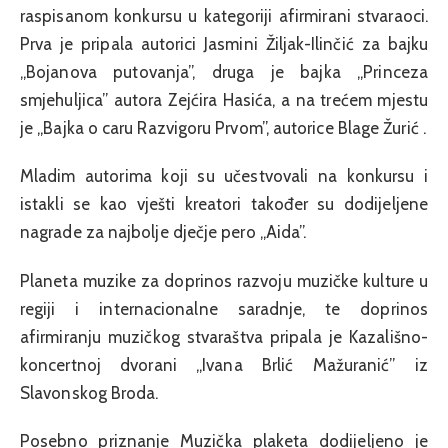
raspisanom konkursu u kategoriji afirmirani stvaraoci.
Prva je pripala autorici Jasmini Žiljak-Ilinčić za bajku
„Bojanova putovanja”, druga je bajka „Princeza
smjehuljica” autora Zejćira Hasića, a na trećem mjestu
je „Bajka o caru Razvigoru Prvom”, autorice Blage Žurić .
Mladim autorima koji su učestvovali na konkursu i
istakli se kao vješti kreatori također su dodijeljene
nagrade za najbolje dječje pero „Aida”.
Planeta muzike za doprinos razvoju muzičke kulture u
regiji i internacionalne saradnje, te doprinos
afirmiranju muzičkog stvaraštva pripala je Kazališno-
koncertnoj dvorani „Ivana Brlić Mažuranić” iz
Slavonskog Broda.
Posebno priznanje Muzička plaketa dodijeljeno je