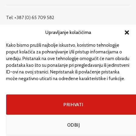
Tel: +387 (0) 65 709 582
redakcija@etrafika.net
Upravljanje kolačićima
www.etrafika.net
Kako bismo pružili najbolje iskustvo, koristimo tehnologije
poput kolačića za pohranjivanje i/ili pristup informacijama o
uređaju. Pristanak na ove tehnologije omogućit će nam obradu
Dosije
podataka kao što su ponašanje pri pregledavanju ili jedinstveni
Drugi pišu
ID-ovi na ovoj stranici. Nepristanak ili povlačenje pristanka
može negativno uticati na određene karakteristike i funkcije.
Društvo
Magazin
Može i drugačije
PRIHVATI
ENG
ODBIJ