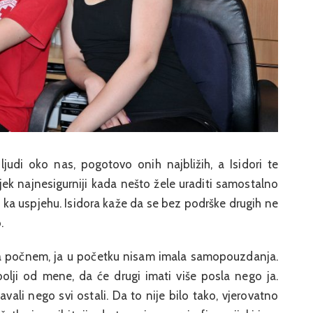
judi oko nas, pogotovo onih najbližih, a Isidori te
jek najnesigurniji kada nešto žele uraditi samostalno
i ka uspjehu. Isidora kaže da se bez podrške drugih ne
.
da počnem, ja u početku nisam imala samopouzdanja.
olji od mene, da će drugi imati više posla nego ja.
vali nego svi ostali. Da to nije bilo tako, vjerovatno