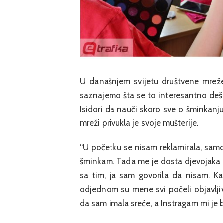
U današnjem svijetu društvene mreže 
saznajemo šta se to interesantno deša
Isidori da nauči skoro sve o šminkanju
mreži privukla je svoje mušterije.
“U početku se nisam reklamirala, samo
šminkam. Tada me je dosta djevojaka p
sa tim, ja sam govorila da nisam. Ka
odjednom su mene svi počeli objavlji
da sam imala sreće, a Instragam mi je bi