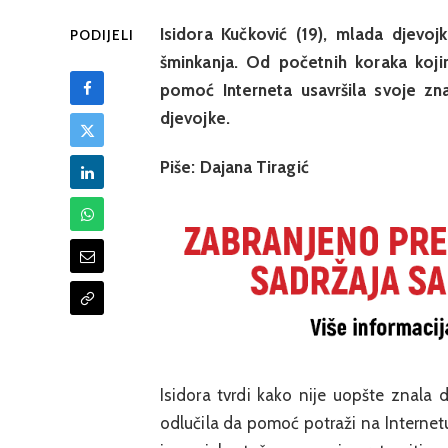
Isidora Kučković (19), mlada djevo
PODIJELI
šminkanja.
Od početnih koraka kojim
pomoć Interneta usavršila svoje zn
djevojke.
Piše: Dajana Tiragić
Isidora tvrdi kako nije uopšte znala
odlučila da pomoć potraži na Internetu