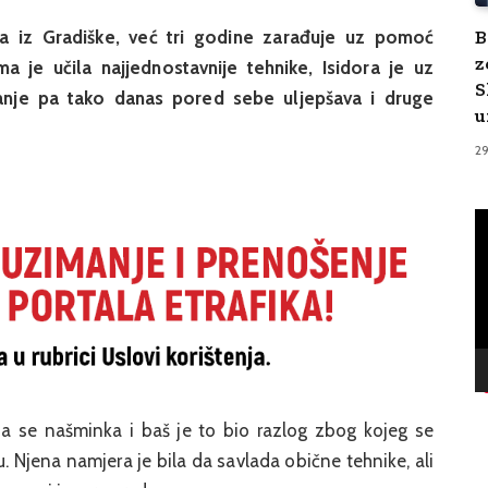
B
jka iz Gradiške, već tri godine zarađuje uz pomoć
z
a je učila najjednostavnije tehnike, Isidora je uz
S
anje pa tako danas pored sebe uljepšava i druge
u
2
V
Pl
 da se našminka i baš je to bio razlog zbog kojeg se
. Njena namjera je bila da savlada obične tehnike, ali