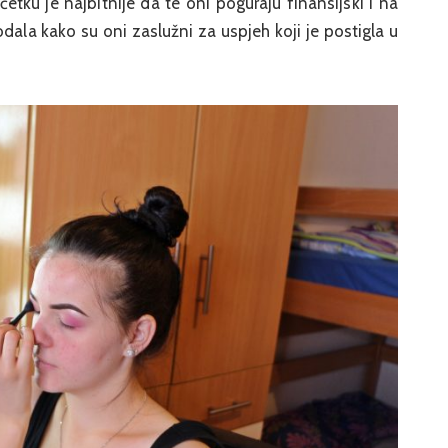
etku je najbitnije da te oni poguraju finansijski i na
 dodala kako su oni zaslužni za uspjeh koji je postigla u