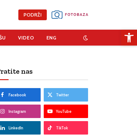
PODRŽI
Open 
ŠU
VIDEO
ENG
ratite nas
Facebook
Twitter
Instagram
YouTube
LinkedIn
TikTok