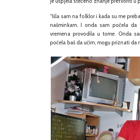
je uspjela stečeno znanje pretvoriti u 
“Išla sam na folklor i kada su me preba
našminkam. I onda sam počela da tr
vremena provodila u tome. Onda sam
počela baš da učim, mogu priznati da mi