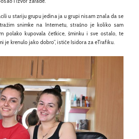
posao i izvor zarade.
cili u stariju grupu jedina ja u grupi nisam znala da se
ažim snimke na Internetu, strašno je koliko sam
 polako kupovala četkice, šminku i sve ostalo, te
 je krenulo jako dobro”, ističe Isidora za eTrafiku.