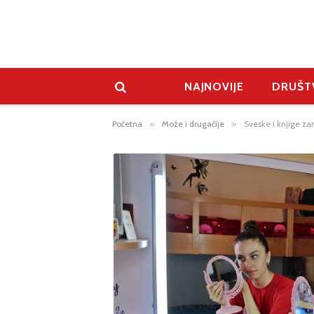
NAJNOVIJE
DRUŠT
Početna
»
Može i drugačije
»
Sveske i knjige za