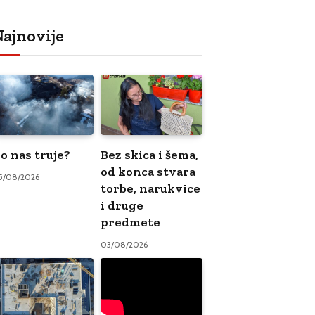
ajnovije
o nas truje?
Bez skica i šema,
od konca stvara
5/08/2026
torbe, narukvice
i druge
predmete
03/08/2026