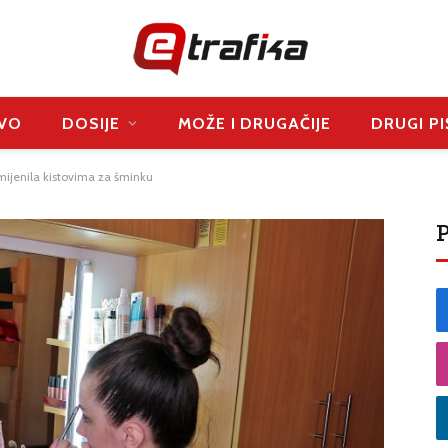
VO
DOSIJE
MOŽE I DRUGAČIJE
DRUGI PI
mijenila kistovima za šminku
P