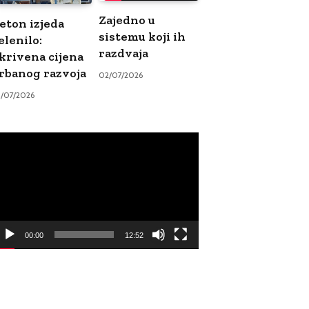
Zajedno u
eton izjeda
sistemu koji ih
elenilo:
razdvaja
krivena cijena
rbanog razvoja
02/07/2026
9/07/2026
ideo
ayer
00:00
12:52