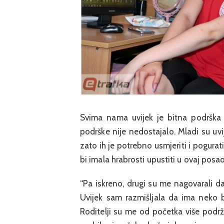
Svima nama uvijek je bitna podrška l
podrške nije nedostajalo. Mladi su uvi
zato ih je potrebno usmjeriti i pogurat
bi imala hrabrosti upustiti u ovaj posao
“Pa iskreno, drugi su me nagovarali 
Uvijek sam razmišljala da ima neko b
Roditelji su me od početka više podrža