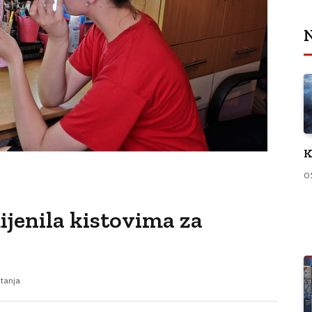
N
K
0
ijenila kistovima za
itanja