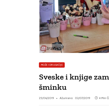
MOŽE I DRUGAČIJE
Sveske i knjige zam
šminku
25/06/2019
Ažurirano:
02/07/2019
4 Min Č