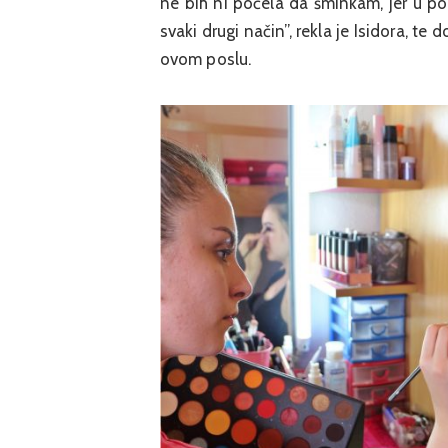
ne bih ni počela da šminkam, jer u poč
svaki drugi način”, rekla je Isidora, te
ovom poslu.