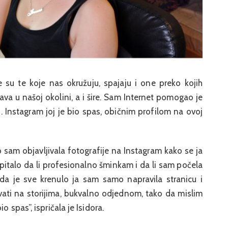
su te koje nas okružuju, spajaju i one preko kojih
va u našoj okolini, a i šire. Sam Internet pomogao je
. Instagram joj je bio spas, običnim profilom na ovoj
 sam objavljivala fotografije na Instagram kako se ja
italo da li profesionalno šminkam i da li sam počela
da je sve krenulo ja sam samo napravila stranicu i
vati na storijima, bukvalno odjednom, tako da mislim
o spas”, ispričala je Isidora.