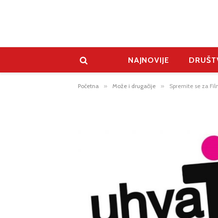
NAJNOVIJE
DRUŠT
Početna
»
Može i drugačije
»
Spremite se za Film