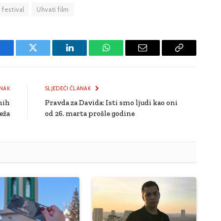
i festival
Uhvati film
Facebook
Twitter
LinkedIn
WhatsApp
Email
Copy
Link
NAK
SLJEDEĆI ČLANAK
nih
Pravda za Davida: Isti smo ljudi kao oni
eža
od 26. marta prošle godine