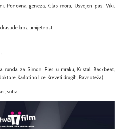
eni, Ponovna geneza, Glas mora, Usvojen pas, Viki,
redrasude kroz umijetnost
c”
ja runda za Simon, Ples u mraku, Kristal, Backbeat,
ktore, Karlotino lice, Kreveti drugih, Ravnoteža)
as, sutra