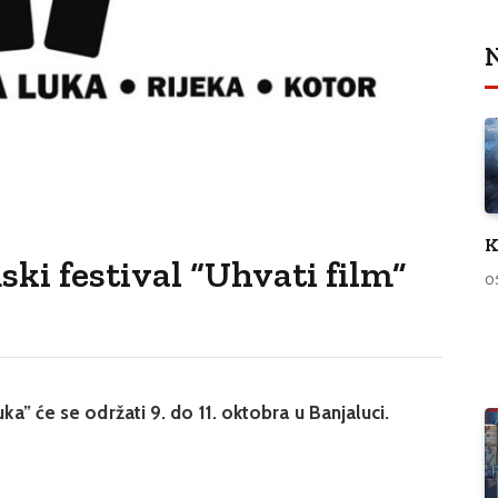
N
K
ski festival “Uhvati film”
0
uka” će se održati 9. do 11. oktobra u Banjaluci.