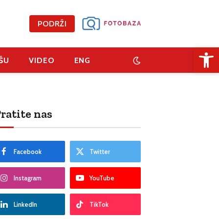
PODRŽI
Open 
ŠU
VIDEO
ENG
ratite nas
Facebook
Twitter
Instagram
YouTube
LinkedIn
TikTok