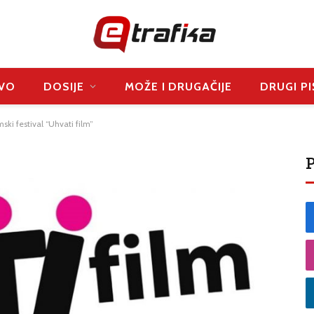
VO
DOSIJE
MOŽE I DRUGAČIJE
DRUGI PI
ski festival “Uhvati film”
P