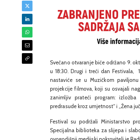
Svečano otvaranje biće održano 9. okt
u 18:30. Drugi i treći dan Festivala, 1
nastaviće se u Muzičkom paviljonu
projekcije filmova, koji su osvajali n
zanimljiv prateći program: izložba 
predrasude kroz umjetnost“ i „Žena juč
Festival su podržali Ministarstvo pr
Specijalna biblioteka za slijepa i sla
ovogodišnji medijski pokrovitelj je Rad