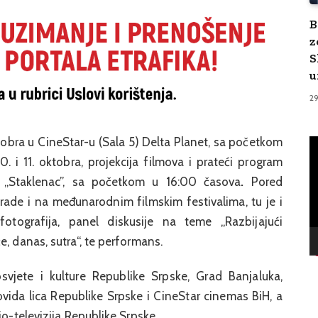
B
z
S
u
2
obra u CineStar-u (Sala 5) Delta Planet, sa početkom
V
Pl
0. i 11. oktobra, projekcija filmova i prateći program
 „Staklenac”, sa početkom u 16:00 časova
.
Pored
agrade i na međunarodnim filmskim festivalima, tu je i
fotografija, panel diskusije na teme „Razbijajući
e, danas, sutra“, te performans.
osvjete i kulture Republike Srpske, Grad Banjaluka,
bovida lica Republike Srpske i CineStar cinemas BiH, a
io-televizija Republike Srpske.