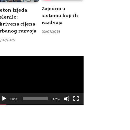
Zajedno u
eton izjeda
sistemu koji ih
elenilo:
razdvaja
krivena cijena
rbanog razvoja
02/07/2026
9/07/2026
ideo
ayer
00:00
12:52