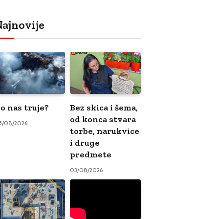
ajnovije
o nas truje?
Bez skica i šema,
od konca stvara
5/08/2026
torbe, narukvice
i druge
predmete
03/08/2026