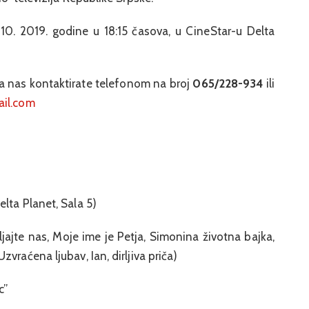
 10. 2019. godine u 18:15 časova, u CineStar-u Delta
a nas kontaktirate telefonom na broj
065/228-934
ili
ail.com
lta Planet, Sala 5)
ljajte nas, Moje ime je Petja, Simonina životna bajka,
vraćena ljubav, Ian, dirljiva priča)
c”