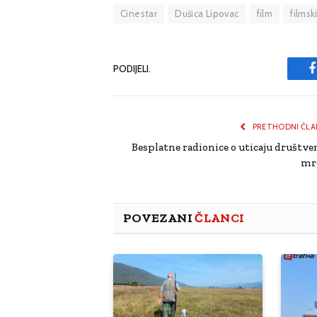
Cinestar
Dušica Lipovac
film
filmsk
PODIJELI.
PRETHODNI ČLA
Besplatne radionice o uticaju društve
mr
POVEZANI
ČLANCI