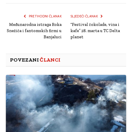
Link
PRETHODNI ČLANAK
SLJEDEĆI ČLANAK
Međunarodna istraga Roka
“Festival čokolade, vina i
Snežiča i fantomskih firmi u
kafe” 28. marta u TC Delta
Banjaluci
planet
POVEZANI
ČLANCI