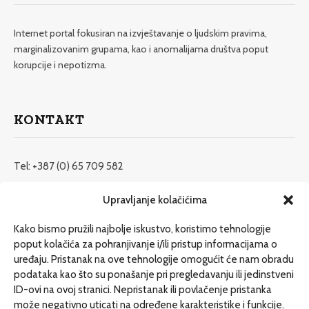
Internet portal fokusiran na izvještavanje o ljudskim pravima,
marginalizovanim grupama, kao i anomalijama društva poput
korupcije i nepotizma.
KONTAKT
Tel: +387 (0) 65 709 582
redakcija@etrafika.net
Upravljanje kolačićima
www.etrafika.net
Kako bismo pružili najbolje iskustvo, koristimo tehnologije
poput kolačića za pohranjivanje i/ili pristup informacijama o
uređaju. Pristanak na ove tehnologije omogućit će nam obradu
Dosije
podataka kao što su ponašanje pri pregledavanju ili jedinstveni
Drugi pišu
ID-ovi na ovoj stranici. Nepristanak ili povlačenje pristanka
može negativno uticati na određene karakteristike i funkcije.
Društvo