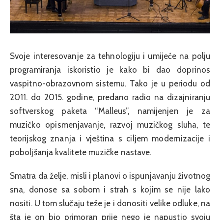
Svoje interesovanje za tehnologiju i umijeće na polju
programiranja iskoristio je kako bi dao doprinos
vaspitno-obrazovnom sistemu. Tako je u periodu od
2011. do 2015. godine, predano radio na dizajniranju
softverskog paketa “Malleus”, namijenjen je za
muzičko opismenjavanje, razvoj muzičkog sluha, te
teorijskog znanja i vještina s ciljem modernizacije i
poboljšanja kvalitete muzičke nastave.
Smatra da želje, misli i planovi o ispunjavanju životnog
sna, donose sa sobom i strah s kojim se nije lako
nositi. U tom slučaju teže je i donositi velike odluke, na
šta je on bio primoran prije nego je napustio svoju