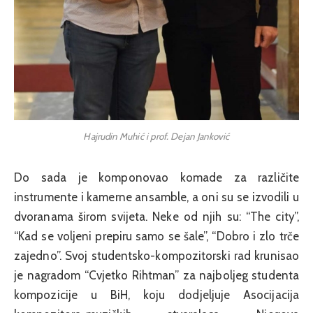
Hajrudin Muhić i prof. Dejan Janković
Do sada je komponovao komade za različite
instrumente i kamerne ansamble, a oni su se izvodili u
dvoranama širom svijeta. Neke od njih su: “The city”,
“Kad se voljeni prepiru samo se šale”, “Dobro i zlo trče
zajedno”. Svoj studentsko-kompozitorski rad krunisao
je nagradom “Cvjetko Rihtman” za najboljeg studenta
kompozicije u BiH, koju dodjeljuje Asocijacija