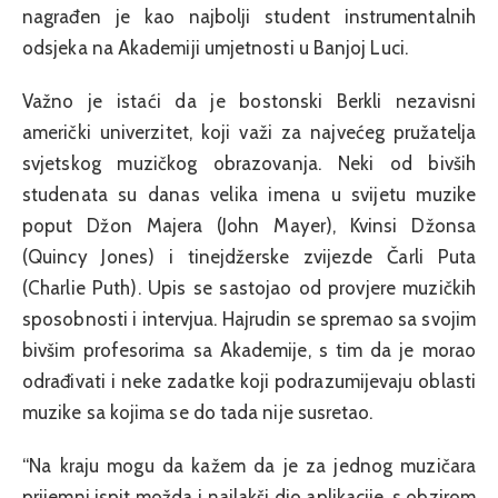
nagrađen je kao najbolji student instrumentalnih
odsjeka na Akademiji umjetnosti u Banjoj Luci.
Važno je istaći da je bostonski Berkli nezavisni
američki univerzitet, koji važi za najvećeg pružatelja
svjetskog muzičkog obrazovanja. Neki od bivših
studenata su danas velika imena u svijetu muzike
poput Džon Majera (John Mayer), Kvinsi Džonsa
(Quincy Jones) i tinejdžerske zvijezde Čarli Puta
(Charlie Puth). Upis se sastojao od provjere muzičkih
sposobnosti i intervjua. Hajrudin se spremao sa svojim
bivšim profesorima sa Akademije, s tim da je morao
odrađivati i neke zadatke koji podrazumijevaju oblasti
muzike sa kojima se do tada nije susretao.
“Na kraju mogu da kažem da je za jednog muzičara
prijemni ispit možda i najlakši dio aplikacije, s obzirom