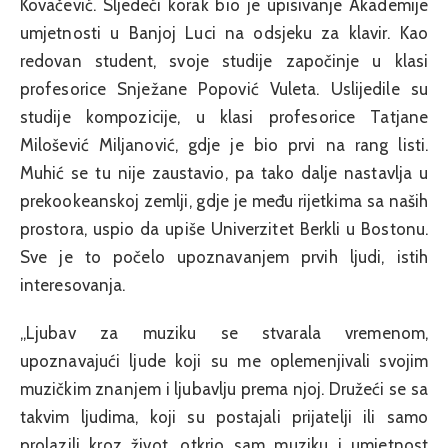
Kovačević. Sljedeći korak bio je upisivanje Akademije
umjetnosti u Banjoj Luci na odsjeku za klavir. Kao
redovan student, svoje studije započinje u klasi
profesorice Snježane Popović Vuleta. Uslijedile su
studije kompozicije, u klasi profesorice Tatjane
Milošević Miljanović, gdje je bio prvi na rang listi.
Muhić se tu nije zaustavio, pa tako dalje nastavlja u
prekookeanskoj zemlji, gdje je među rijetkima sa naših
prostora, uspio da upiše Univerzitet Berkli u Bostonu.
Sve je to počelo upoznavanjem prvih ljudi, istih
interesovanja.
„Ljubav za muziku se stvarala vremenom,
upoznavajući ljude koji su me oplemenjivali svojim
muzičkim znanjem i ljubavlju prema njoj. Družeći se sa
takvim ljudima, koji su postajali prijatelji ili samo
prolazili kroz život, otkrio sam muziku i umjetnost