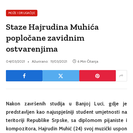
MOŽE I DRUGAČIJE
Staze Hajrudina Muhića
popločane zavidnim
ostvarenjima
04/03/2021
Ažurirano:
11/03/2021
6 Min Čitanja
Nakon završenih studija u Banjoj Luci, gdje je
predstavljen kao najuspješniji student umjetnosti na
teritoriji Republike Srpske, sa diplomom pijaniste i
kompozitora, Hajrudin Muhić (24) svoj muzički uspon