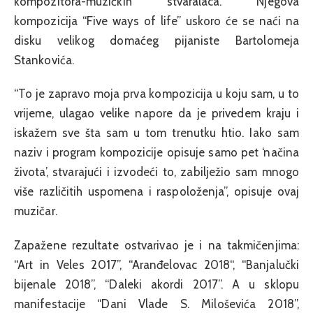
kompozitora-muzičkih stvaralaca. Njegova
kompozicija “Five ways of life” uskoro će se naći na
disku velikog domaćeg pijaniste Bartolomeja
Stankovića.
“To je zapravo moja prva kompozicija u koju sam, u to
vrijeme, ulagao velike napore da je privedem kraju i
iskažem sve šta sam u tom trenutku htio. Iako sam
naziv i program kompozicije opisuje samo pet ‘načina
života’, stvarajući i izvodeći to, zabilježio sam mnogo
više različitih uspomena i raspoloženja”, opisuje ovaj
muzičar.
Zapažene rezultate ostvarivao je i na takmičenjima:
“Art in Veles 2017”, “Aranđelovac 2018“, “Banjalučki
bijenale 2018”, “Daleki akordi 2017”. A u sklopu
manifestacije “Dani Vlade S. Miloševića 2018”,