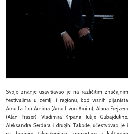
Svoje znanje usavršavao je na različitim značajnim
festivalima u zemlji i regionu, kod vrsnih pijanista
Arnulfa fon Arnima (Arnulf von Arnim), Alana Frejzera
(Alan Fraser), Vladimira Krpana, Julije Gubajduline,
Aleksandra Serdara i drugih. Takođe, učestvovao je i
na brojnim takmičenjima, koncertima i kulturnim