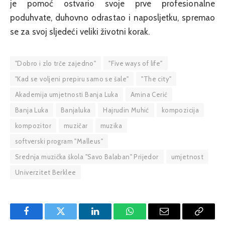
je pomoć ostvario svoje prve profesionalne
poduhvate, duhovno odrastao i naposljetku, spremao
se za svoj sljedeći veliki životni korak.
"Dobro i zlo trče zajedno"
"Five ways of life"
"Kad se voljeni prepiru samo se šale"
"The city"
Akademija umjetnosti Banja Luka
Amina Cerić
Banja Luka
Banjaluka
Hajrudin Muhić
kompozicija
kompozitor
muzičar
muzika
softverski program "Malleus"
Srednja muzička škola "Savo Balaban" Prijedor
umjetnost
Univerzitet Berklee
Facebook
Twitter
LinkedIn
WhatsApp
Email
Copy