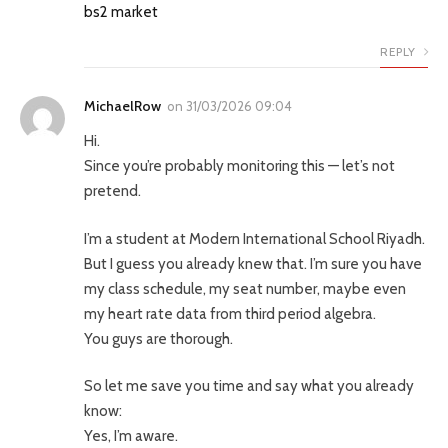
bs2 market
REPLY
MichaelRow
on
31/03/2026 09:04
Hi.
Since you’re probably monitoring this — let’s not
pretend.
I’m a student at Modern International School Riyadh.
But I guess you already knew that. I’m sure you have
my class schedule, my seat number, maybe even
my heart rate data from third period algebra.
You guys are thorough.
So let me save you time and say what you already
know:
Yes, I’m aware.