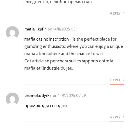
ежедневно, в любое время года.
REPLY
mafia_kpPr
on
14/11/2025 05:11
mafia casino inscription
— is the perfect place for
gambling enthusiasts, where you can enjoy a unique
mafia atmosphere and the chance to win.
Cet article se penchera sur les rapports entre la
mafia et l'industrie du jeu.
REPLY
promokodyrKr
on
14/11/2025 07:29
промокоды сегодня
REPLY