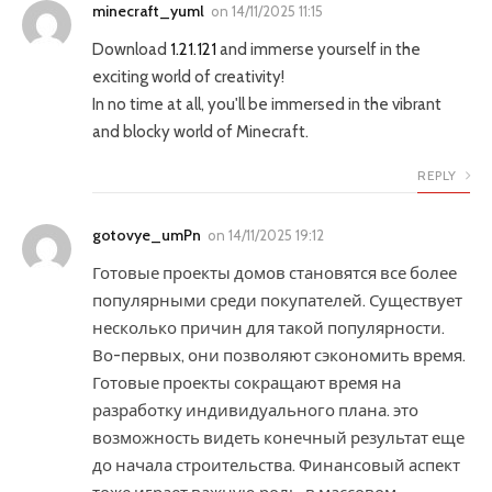
minecraft_yuml
on
14/11/2025 11:15
Download
1.21.121
and immerse yourself in the
exciting world of creativity!
In no time at all, you'll be immersed in the vibrant
and blocky world of Minecraft.
REPLY
gotovye_umPn
on
14/11/2025 19:12
Готовые проекты домов становятся все более
популярными среди покупателей. Существует
несколько причин для такой популярности.
Во-первых, они позволяют сэкономить время.
Готовые проекты сокращают время на
разработку индивидуального плана. это
возможность видеть конечный результат еще
до начала строительства. Финансовый аспект