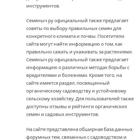
инструментов.
Семяныч ру официальный также предлагает
советы по выбору правильных семян для
конкретного климата и почвы. Посетители
сайта могут найти информацию о том, как
правильно сажать и ухаживать за растениями.
Семяныч ру официальный также предлагает
информацию о различных методах борьбы с
вредителями и болезнями. Кроме того, на
сайте имеется раздел, посвященный
органическому садоводству и устойчивому
сельскому хозяйству. Для пользователей также
доступны отзывы и рейтинги органических
семян и садовых инструментов.
На сайте представлена обширная база данных
форумных тем, связанных с садоводством и