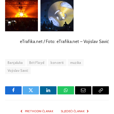
eTrafika.net / Foto: eTrafika.net – Vojislav Savić
Banjaluka
Brit Floyd
koncerti
muzika
Vojislav Savić
Facebook
Twitter
LinkedIn
WhatsApp
Email
Copy
Link
PRETHODNI ČLANAK
SLJEDEĆI ČLANAK