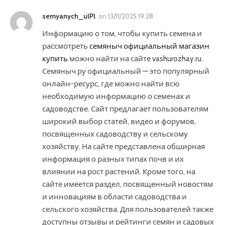
semyanych_ulPl
on
13/11/2025 19:28
Информацию о том, чтобы купить семена и
рассмотреть
семяныч официальный магазин
купить
можно найти на сайте vashurozhay.ru.
Семяныч ру официальный — это популярный
онлайн-ресурс, где можно найти всю
необходимую информацию о семенах и
садоводстве. Сайт предлагает пользователям
широкий выбор статей, видео и форумов,
посвященных садоводству и сельскому
хозяйству. На сайте представлена обширная
информация о разных типах почв и их
влиянии на рост растений. Кроме того, на
сайте имеется раздел, посвященный новостям
и инновациям в области садоводства и
сельского хозяйства. Для пользователей также
доступны отзывы и рейтинги семян и садовых