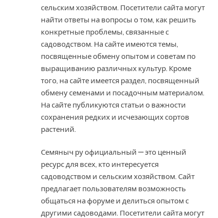
сельским хозяйством. Посетители сайта могут
найти ответы на вопросы о том, как решить
конкретные проблемы, связанные с
садоводством. На сайте имеются темы,
посвященные обмену опытом и советам по
выращиванию различных культур. Кроме
того, на сайте имеется раздел, посвященный
обмену семенами и посадочным материалом.
На сайте публикуются статьи о важности
сохранения редких и исчезающих сортов
растений.
Семяныч ру официальный — это ценный
ресурс для всех, кто интересуется
садоводством и сельским хозяйством. Сайт
предлагает пользователям возможность
общаться на форуме и делиться опытом с
другими садоводами. Посетители сайта могут