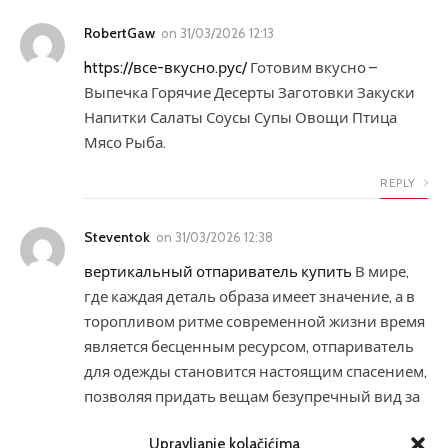
RobertGaw
on
31/03/2026 12:13
https://все-вкусно.рус/
Готовим вкусно –
Выпечка Горячие Десерты Заготовки Закуски
Напитки Салаты Соусы Супы Овощи Птица
Мясо Рыба.
REPLY
Steventok
on
31/03/2026 12:38
вертикальный отпариватель купить
В мире,
где каждая деталь образа имеет значение, а в
торопливом ритме современной жизни время
является бесценным ресурсом, отпариватель
для одежды становится настоящим спасением,
позволяя придать вещам безупречный вид за
считанные минуты.
Upravljanje kolačićima