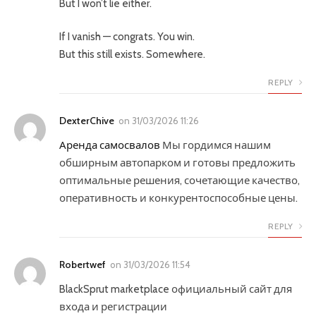
But I won’t lie either.
If I vanish — congrats. You win.
But this still exists. Somewhere.
REPLY
DexterChive
on
31/03/2026 11:26
Аренда самосвалов
Мы гордимся нашим
обширным автопарком и готовы предложить
оптимальные решения, сочетающие качество,
оперативность и конкурентоспособные цены.
REPLY
Robertwef
on
31/03/2026 11:54
BlackSprut marketplace официальный сайт для
входа и регистрации