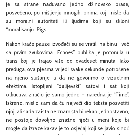
je sa strane naduvano jedno džinovsko prase,
posvećeno, po mišljenju mnogih, onima koji misle da
su moralni autoriteti ili ljudima koji su skloni
“moralisanju”. Pigs.
Nakon kraće pauze izvođači su se vratili na binu i već
sa prvim zvukovima “Echoes” publika je potonula u
trans koji je trajao više od dvadeset minuta. Iako
preduga, ova pjesma vrijedi svake sekunde potrošene
na njeno slušanje, a da ne govorimo o vizuelnim
efektima. Istopljeni “dalijevski” satovi i sat koji
otkucava značio je samo jedno – naredna je “Time”.
Iskreno, mislio sam da ću najveći dio teksta posvetiti
njoj, ali sada zaista ne znam šta bi rekao. Jednostavno,
ne postoje dovoljno znažne riječi u meni koje bi
mogle da izraze kakav je to osjećaj koji se javio sinoć