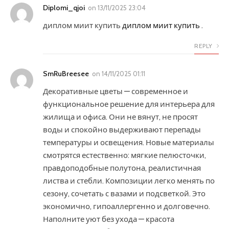
Diplomi_qjoi
on
13/11/2025 23:04
диплом миит купить
диплом миит купить
.
REPLY
SmRuBreesee
on
14/11/2025 01:11
Декоративные цветы — современное и
функциональное решение для интерьера для
жилища и офиса. Они не вянут, не просят
воды и спокойно выдерживают перепады
температуры и освещения. Новые материалы
смотрятся естественно: мягкие пелюсточки,
правдоподобные полутона, реалистичная
листва и стебли. Композиции легко менять по
сезону, сочетать с вазами и подсветкой. Это
экономично, гипоаллергенно и долговечно.
Наполните уют без ухода — красота