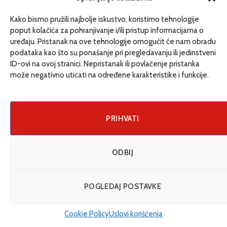
REPLY
Kako bismo pružili najbolje iskustvo, koristimo tehnologije
poput kolačića za pohranjivanje i/ili pristup informacijama o
Vivod iz zapoya v Krasnodare_yuMn
on
31/03/2026
uređaju. Pristanak na ove tehnologije omogućit će nam obradu
12:47
podataka kao što su ponašanje pri pregledavanju ili jedinstveni
вывод из запоя на дому краснодар
вывод из
ID-ovi na ovoj stranici. Nepristanak ili povlačenje pristanka
запоя на дому краснодар
.
može negativno uticati na određene karakteristike i funkcije.
REPLY
PRIHVATI
BrianAvany
on
31/03/2026 15:57
Печать листовок
Полиграфия же, в своей
ODBIJ
обширности, охватывает весь спектр создания
печатной продукции, от замысловатого
дизайна до финишной отделки, обеспечивая
POGLEDAJ POSTAVKE
визуальную привлекательность и
информационную точность. Печать каталогов
Cookie Policy
Uslovi korišćenja
— это тонкое искусство представления