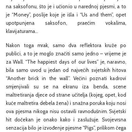
na saksofonu, što je i učionio u narednoj pjesmi, a to
je “Money”, poslije koje je išla i “Us and them”, opet
upotpunjena saksofon, praećim vokalima,
klavijaturama…
Nakon toga mrak, samo dva reflektora kruže po
publici, a to je moglo značiti samo jedno – vrijeme je
za Wall. “The happiest days of our lives” je, naravno,
bila samo uvod u jedan od najvećih svjetskih hitova
“Another brick in the wall”. Većini poznati kadrovi
smjenjivali su se na ekranu iza benda, scene
maltretiranja djece od strane učitelja (kojeg, opet, kod
kuće maltretira debela žena) i snažna poruka koju nosi
ova pjesma nikoga nisu ostavili ravnodušnim. Svjetski
hit dočekan je onako kako i zaslužuje. Svojevrsna
senzacija bilo je izvođenje pjesme “Pigs”, prilikom čega