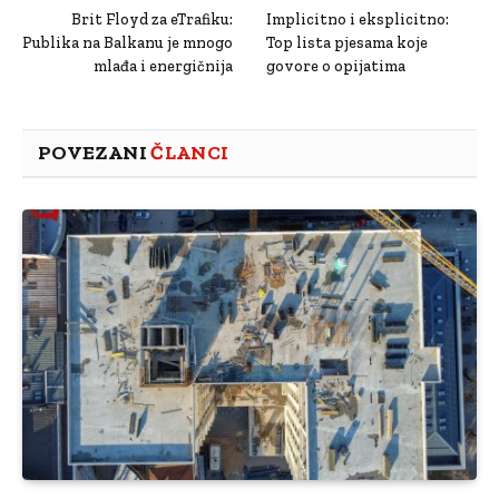
Brit Floyd za eTrafiku:
Implicitno i eksplicitno:
Publika na Balkanu je mnogo
Top lista pjesama koje
mlađa i energičnija
govore o opijatima
POVEZANI
ČLANCI