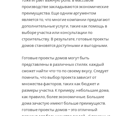
тоже играет важную роль. в массовом
производстве закладываются экономические
преимущества. Еще одним аргументом
является то, что многие компании предлагают
дополнительные услуги, такие как помощь в
выборе участка или консультации по
строительству. В результате, готовые проекты
домов становятся доступными и выгодными.
Готовые проекты домов могут быть
представлены в различных стилях. каждый
сможет найти что-то по своему вкусу. Следует
помнить, что выбор проекта зависит от
множества факторов, таких как бюджет и
размеры участка. К примеру, небольшие дома,
как правило, более экономичные. Большие
дома зачастую имеют больше преимуществ.
готовые проекты домов – это отличный