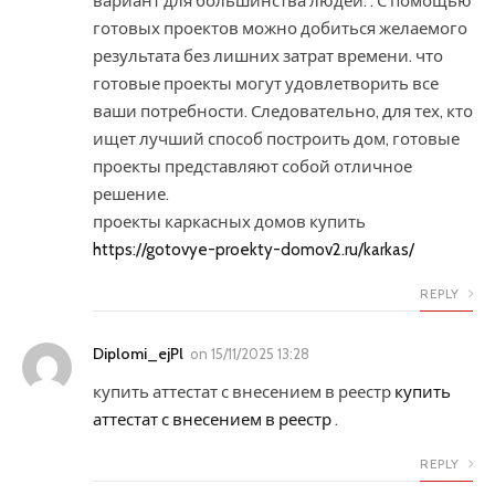
вариант для большинства людей. . С помощью
готовых проектов можно добиться желаемого
результата без лишних затрат времени. что
готовые проекты могут удовлетворить все
ваши потребности. Следовательно, для тех, кто
ищет лучший способ построить дом, готовые
проекты представляют собой отличное
решение.
проекты каркасных домов купить
https://gotovye-proekty-domov2.ru/karkas/
REPLY
Diplomi_ejPl
on
15/11/2025 13:28
купить аттестат с внесением в реестр
купить
аттестат с внесением в реестр
.
REPLY