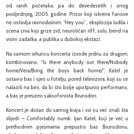
od ranih početaka, pa do devedesetih i onog
posljednjeg, 2005. godine. Prizor koji iskrene fanove
ne ostavlja ravnodušnim. “Hey you” , eksplozija ludila i
scena crva koji grize zid, neurotičan riff, solo, bend na
visini zadatka, a publika u dubokoj ekstazi.
Na samom vrhuncu koncerta izvode jednu za drugom,
kombinovano, “Is there anybody out there/Nobody
home/Vera/Bring the boys back home/”, Katel je
ostavio bas i sjeo u fotelju, pored televizora, koji su se
nalazili na bini, da bi što bolje upotpunio performans,
a bas je preuzeo saksofonista Brunsdon.
Koncert je došao do samog kraja i svi su već znali šta
slijedi – Comfortably numb. Ijan Katel, koji je već u
prethodnim pjesmama prepustio bas Brunsdonu,