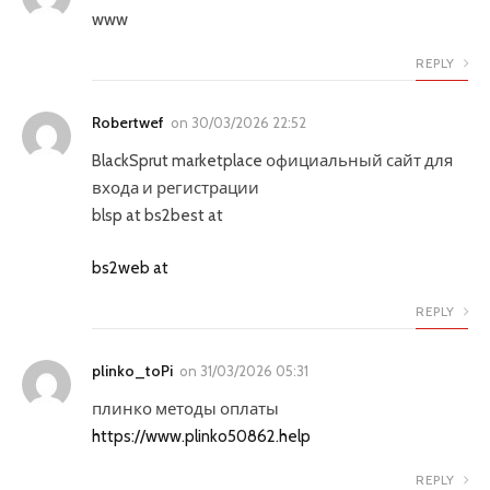
www
REPLY
Robertwef
on
30/03/2026 22:52
BlackSprut marketplace официальный сайт для
входа и регистрации
blsp at bs2best at
bs2web at
REPLY
plinko_toPi
on
31/03/2026 05:31
плинко методы оплаты
https://www.plinko50862.help
REPLY