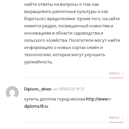
найти ответы на вопросы о том, как
выращивать различные культуры и как
бороться с вредителями. Кроме того, на сайте
имеется раздел, посвященный новостям и
инновациям в области садоводства и
сельского хозяйства. Посетители могут найти
информацию о новых сортах семян и
технологиях, которые могут улучшить
урожайность.
REPLY
Diplomi_dmen
on
13/11/2025 19:37
купить диплом город москва
http://www.r-
diploma18.ru
.
REPLY