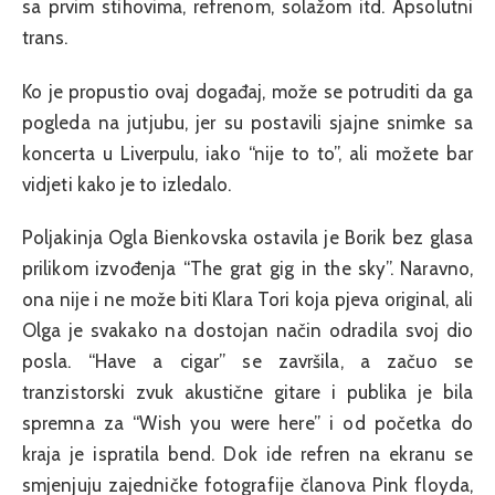
sa prvim stihovima, refrenom, solažom itd. Apsolutni
trans.
Ko je propustio ovaj događaj, može se potruditi da ga
pogleda na jutjubu, jer su postavili sjajne snimke sa
koncerta u Liverpulu, iako “nije to to”, ali možete bar
vidjeti kako je to izledalo.
Poljakinja Ogla Bienkovska ostavila je Borik bez glasa
prilikom izvođenja “The grat gig in the sky”. Naravno,
ona nije i ne može biti Klara Tori koja pjeva original, ali
Olga je svakako na dostojan način odradila svoj dio
posla. “Have a cigar” se završila, a začuo se
tranzistorski zvuk akustične gitare i publika je bila
spremna za “Wish you were here” i od početka do
kraja je ispratila bend. Dok ide refren na ekranu se
smjenjuju zajedničke fotografije članova Pink floyda,