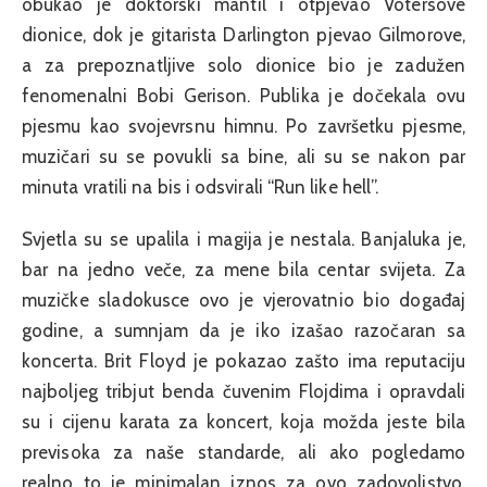
obukao je doktorski mantil i otpjevao Votersove
dionice, dok je gitarista Darlington pjevao Gilmorove,
a za prepoznatljive solo dionice bio je zadužen
fenomenalni Bobi Gerison. Publika je dočekala ovu
pjesmu kao svojevrsnu himnu. Po završetku pjesme,
muzičari su se povukli sa bine, ali su se nakon par
minuta vratili na bis i odsvirali “Run like hell”.
Svjetla su se upalila i magija je nestala. Banjaluka je,
bar na jedno veče, za mene bila centar svijeta. Za
muzičke sladokusce ovo je vjerovatnio bio događaj
godine, a sumnjam da je iko izašao razočaran sa
koncerta. Brit Floyd je pokazao zašto ima reputaciju
najboljeg tribjut benda čuvenim Flojdima i opravdali
su i cijenu karata za koncert, koja možda jeste bila
previsoka za naše standarde, ali ako pogledamo
realno to je minimalan iznos za ovo zadovoljstvo.