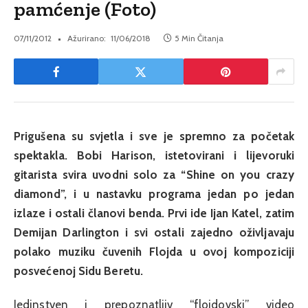
pamćenje (Foto)
07/11/2012
Ažurirano:
11/06/2018
5 Min Čitanja
Prigušena su svjetla i sve je spremno za početak
spektakla. Bobi Harison, istetovirani i lijevoruki
gitarista svira uvodni solo za “Shine on you crazy
diamond”, i u nastavku programa jedan po jedan
izlaze i ostali članovi benda. Prvi ide Ijan Katel, zatim
Demijan Darlington i svi ostali zajedno oživljavaju
polako muziku čuvenih Flojda u ovoj kompoziciji
posvećenoj Sidu Beretu.
Jedinstven i prepoznatljiv “flojdovski” video