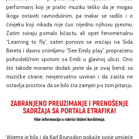
performans koji je pratio muziku teško da je mogao
ikoga ostaviti ravnodušnim, pa makar se radilo i o
čovjeku koji nikada nije čuo nijednu njihovu pjesmu.
Zatim sviraju pomalo kičastu, ali opet fenomenalnu
“Learning to fly”, zatim ponovo se vraćaju na Sida
Bereta i davno snimljenu “See Emily play”, propraćenu
psihodeličnim spotom sa Emili u glavnoj ulozi. Ono
što takođe moramo dodati jeste da je ovaj bend, sa
muzičke strane, nevjerovatno usviran i da zaista ne
ostavlja prostora da se bilo šta zamjeri po tom pitanju.
Vrijeme je bilo i da Karl Brunsdon pokaže svoje umijeće