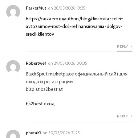
ParkerMut
on
28/03/2026 19:35
https://carzaem.ru/authors/blog/dinamika-celei-
avtozaimov-rost-doli-refinansirovaniia-dolgov-
sredi-klientov
REPLY
Robertwef
on
29/03/2026 00:35
BlackSprut marketplace официальный сайт для
входа и регистрации
blsp at bs2best at
bs2best вход
REPLY
phutaKi
on
30/03/2026 21:25