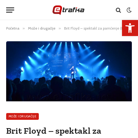
Open 
Početna
»
Može i drugačije
»
Brit Floyd – spektakl za pamćenje (Foto)
MOŽE I DRUGAČIJE
Brit Floyd – spektakl za