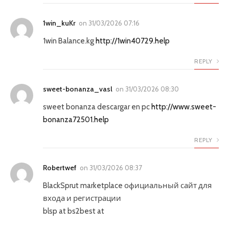
1win_kuKr
on
31/03/2026 07:16
1win Balance.kg
http://1win40729.help
REPLY
sweet-bonanza_vasl
on
31/03/2026 08:30
sweet bonanza descargar en pc
http://www.sweet-
bonanza72501.help
REPLY
Robertwef
on
31/03/2026 08:37
BlackSprut marketplace официальный сайт для
входа и регистрации
blsp at bs2best at