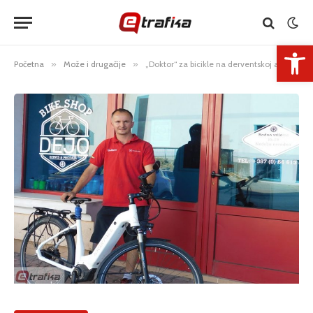
Open 
Početna
»
Može i drugačije
»
„Doktor“ za bicikle na derventskoj adresi