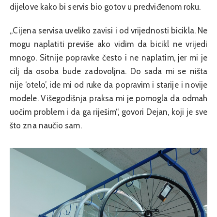
dijelove kako bi servis bio gotov u predviđenom roku.
„Cijena servisa uveliko zavisi i od vrijednosti bicikla. Ne
mogu naplatiti previše ako vidim da bicikl ne vrijedi
mnogo. Sitnije popravke često i ne naplatim, jer mi je
cilj da osoba bude zadovoljna. Do sada mi se ništa
nije ‘otelo’, ide mi od ruke da popravim i starije i novije
modele. Višegodišnja praksa mi je pomogla da odmah
uočim problem i da ga riješim“, govori Dejan, koji je sve
što zna naučio sam.