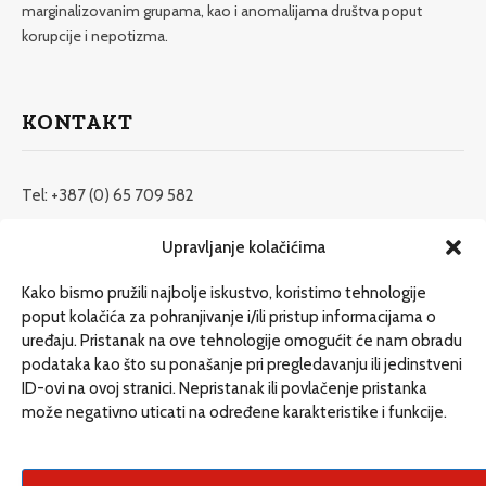
marginalizovanim grupama, kao i anomalijama društva poput
korupcije i nepotizma.
KONTAKT
Tel: +387 (0) 65 709 582
redakcija@etrafika.net
Upravljanje kolačićima
www.etrafika.net
Kako bismo pružili najbolje iskustvo, koristimo tehnologije
poput kolačića za pohranjivanje i/ili pristup informacijama o
uređaju. Pristanak na ove tehnologije omogućit će nam obradu
Dosije
podataka kao što su ponašanje pri pregledavanju ili jedinstveni
Drugi pišu
ID-ovi na ovoj stranici. Nepristanak ili povlačenje pristanka
može negativno uticati na određene karakteristike i funkcije.
Društvo
Magazin