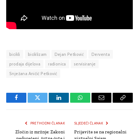
bicikli
biciklizam
Dejan Petković
Derventa
prodaja dijelova
radionica
servisiranje
Snježana Aničić Petković
Facebook
Twitter
LinkedIn
WhatsApp
Email
Copy
Link
PRETHODNI ČLANAK
SLJEDEĆI ČLANAK
Zločin iz mržnje: Zakoni
Prijavite se na regionalni
nedorečeni, žrtve ćute i
virtuelni Sajam