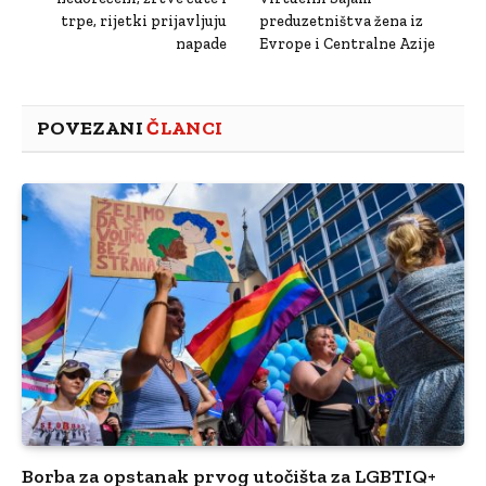
trpe, rijetki prijavljuju
preduzetništva žena iz
napade
Evrope i Centralne Azije
POVEZANI
ČLANCI
Borba za opstanak prvog utočišta za LGBTIQ+