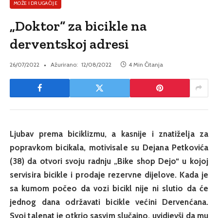
MOŽE I DRUGAČIJE
„Doktor“ za bicikle na
derventskoj adresi
26/07/2022
Ažurirano:
12/08/2022
4 Min Čitanja
Ljubav prema biciklizmu, a kasnije i znatiželja za
popravkom bicikala, motivisale su Dejana Petkovića
(38) da otvori svoju radnju „Bike shop Dejo“ u kojoj
servisira bicikle i prodaje rezervne dijelove. Kada je
sa kumom počeo da vozi bicikl nije ni slutio da će
jednog dana održavati bicikle većini Dervenćana.
Svoj talenat je otkrio sasvim slučajno, uvidjevši da mu