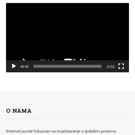
Video
Player
00:00
12:52
O NAMA
Internet portal fokusiran na izvještavanje o ljudskim pravima,