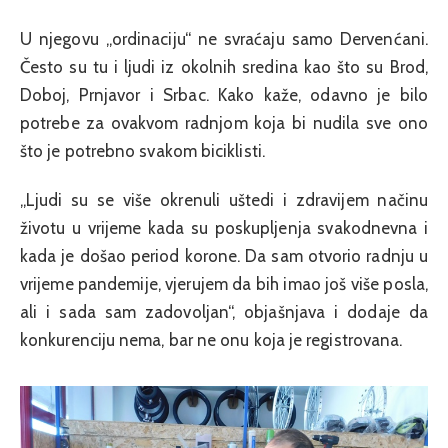
U njegovu „ordinaciju“ ne svraćaju samo Dervenćani.
Često su tu i ljudi iz okolnih sredina kao što su Brod,
Doboj, Prnjavor i Srbac. Kako kaže, odavno je bilo
potrebe za ovakvom radnjom koja bi nudila sve ono
što je potrebno svakom biciklisti.
„Ljudi su se više okrenuli uštedi i zdravijem načinu
životu u vrijeme kada su poskupljenja svakodnevna i
kada je došao period korone. Da sam otvorio radnju u
vrijeme pandemije, vjerujem da bih imao još više posla,
ali i sada sam zadovoljan“, objašnjava i dodaje da
konkurenciju nema, bar ne onu koja je registrovana.