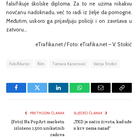
falsifikuje školske diploma. Za to ne uzima nikakvu
novčanu nadoknadu, već to radi iz želje da pomogne.
Međutim, uskoro ga prijavljuju policiji i on završava u
zatvoru…
eTrafika.net / Foto: eTrafika.net – V. Stokić
Falsifikator
film
Tamara Karanović
Vanja Stokić
Facebook
Twitter
LinkedIn
WhatsApp
Email
Copy
Link
PRETHODNI ČLANAK
SLJEDEĆI ČLANAK
(Foto) Na PopArt marketu
„TKD je način života, kad uđe
izloženo 1.500 unikatnih
u krv nema nazad“
radova