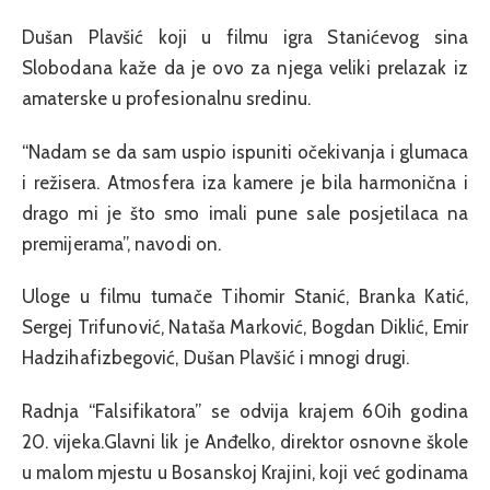
Dušan Plavšić koji u filmu igra Stanićevog sina
Slobodana kaže da je ovo za njega veliki prelazak iz
amaterske u profesionalnu sredinu.
“Nadam se da sam uspio ispuniti očekivanja i glumaca
i režisera. Atmosfera iza kamere je bila harmonična i
drago mi je što smo imali pune sale posjetilaca na
premijerama”, navodi on.
Uloge u filmu tumače Tihomir Stanić, Branka Katić,
Sergej Trifunović, Nataša Marković, Bogdan Diklić, Emir
Hadzihafizbegović, Dušan Plavšić i mnogi drugi.
Radnja “Falsifikatora” se odvija krajem 60ih godina
20. vijeka.Glavni lik je Anđelko, direktor osnovne škole
u malom mjestu u Bosanskoj Krajini, koji već godinama