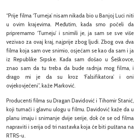
“Prije filma ‘Turneja’ nisam nikada bio u Banjoj Luci niti
u ovim krajevima. Međutim, kada smo počeli da
pripremamo ‘Turneju’ i snimili je, ja sam se sve više
vezivao za ovaj kraj, najprije zbog ljudi. Zbog ova dva
filma koja sam ove snimio, osjećam se kao da sam i ja
iz Republike Srpske. Kada sam došao u Šeškovce,
znao sam da tu treba da bude radnja mog filma, i
drago mi je da su kroz ‘Falsifikatora’ i oni
ovjekovječeni”, kaže Marković.
Producenti filma su Dragan Davidović i Tihomir Stanić,
koji tumači i glavnu ulogu u filmu. Davidović kaže da u
planu imaju i snimanje dvije serije, dok će se od filma
napraviti i serija od tri nastavka koja će biti puštana na
RTRS-u.