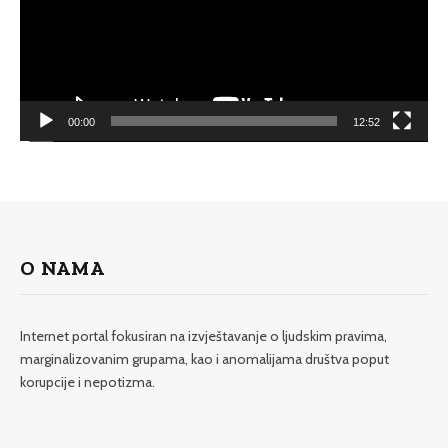
00:00
12:52
O NAMA
Internet portal fokusiran na izvještavanje o ljudskim pravima,
marginalizovanim grupama, kao i anomalijama društva poput
korupcije i nepotizma.