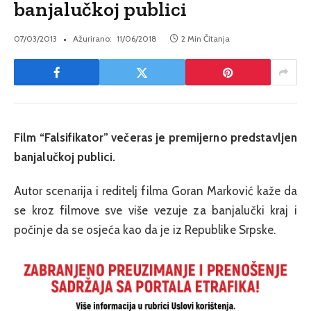
banjalučkoj publici
07/03/2013
Ažurirano:
11/06/2018
2 Min Čitanja
Film “Falsifikator” večeras je premijerno predstavljen
banjalučkoj publici.
Autor scenarija i reditelj filma Goran Marković kaže da
se kroz filmove sve više vezuje za banjalučki kraj i
počinje da se osjeća kao da je iz Republike Srpske.