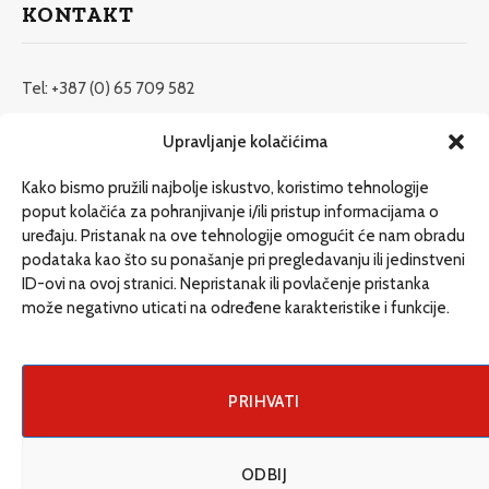
KONTAKT
Tel: +387 (0) 65 709 582
redakcija@etrafika.net
Upravljanje kolačićima
www.etrafika.net
Kako bismo pružili najbolje iskustvo, koristimo tehnologije
poput kolačića za pohranjivanje i/ili pristup informacijama o
uređaju. Pristanak na ove tehnologije omogućit će nam obradu
Dosije
podataka kao što su ponašanje pri pregledavanju ili jedinstveni
Drugi pišu
ID-ovi na ovoj stranici. Nepristanak ili povlačenje pristanka
može negativno uticati na određene karakteristike i funkcije.
Društvo
Magazin
Može i drugačije
PRIHVATI
ENG
ODBIJ