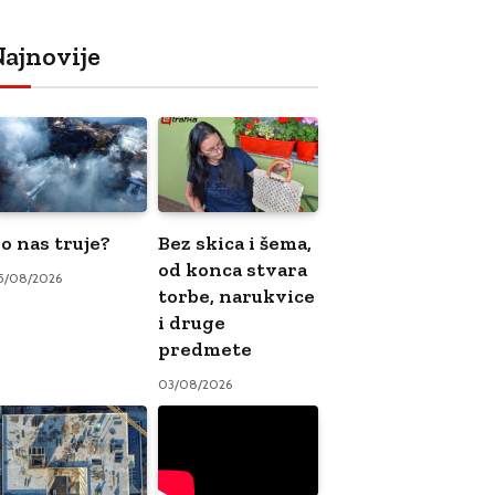
ajnovije
o nas truje?
Bez skica i šema,
od konca stvara
5/08/2026
torbe, narukvice
i druge
predmete
03/08/2026