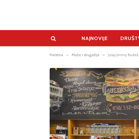
NAJNOVIJE
DRUŠT
Početna
»
Može i drugačije
»
Josip Jimmy Budeš,