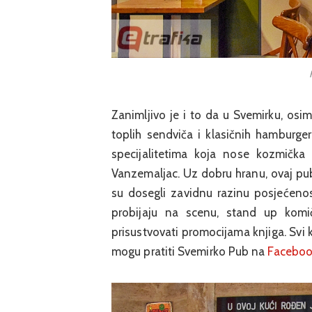
Zanimljivo je i to da u Svemirku, osi
toplih sendviča i klasičnih hamburg
specijalitetima koja nose kozmička
Vanzemaljac. Uz dobru hranu, ovaj pub 
su dosegli zavidnu razinu posjećenos
probijaju na scenu, stand up komič
prisustvovati promocijama knjiga. Svi ko
mogu pratiti Svemirko Pub na
Facebo