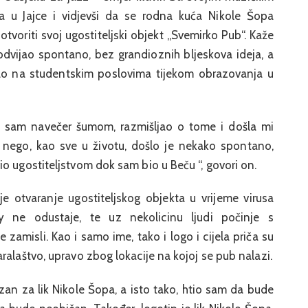
a u Jajce i vidjevši da se rodna kuća Nikole Šopa
 i otvoriti svoj ugostiteljski objekt „Svemirko Pub“. Kaže
odvijao spontano, bez grandioznih bljeskova ideja, a
ljao na studentskim poslovima tijekom obrazovanja u
ao sam navečer šumom, razmišljao o tome i došla mi
ko, nego, kao sve u životu, došlo je nekako spontano,
o ugostiteljstvom dok sam bio u Beču “, govori on.
je otvaranje ugostiteljskog objekta u vrijeme virusa
 ne odustaje, te uz nekolicinu ljudi počinje s
 zamisli. Kao i samo ime, tako i logo i cijela priča su
ralaštvo, upravo zbog lokacije na kojoj se pub nalazi.
an za lik Nikole Šopa, a isto tako, htio sam da bude