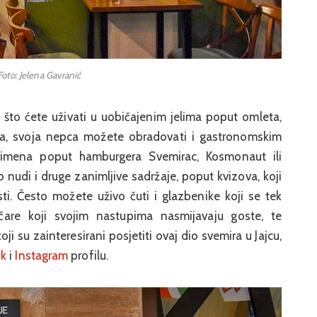
Foto: Jelena Gavranić
m što ćete uživati u uobičajenim jelima poput omleta,
era, svoja nepca možete obradovati i gastronomskim
 imena poput hamburgera Svemirac, Kosmonaut ili
nudi i druge zanimljive sadržaje, poput kvizova, koji
ti. Često možete uživo čuti i glazbenike koji se tek
are koji svojim nastupima nasmijavaju goste, te
ji su zainteresirani posjetiti ovaj dio svemira u Jajcu,
ok
i
Instagram
profilu.