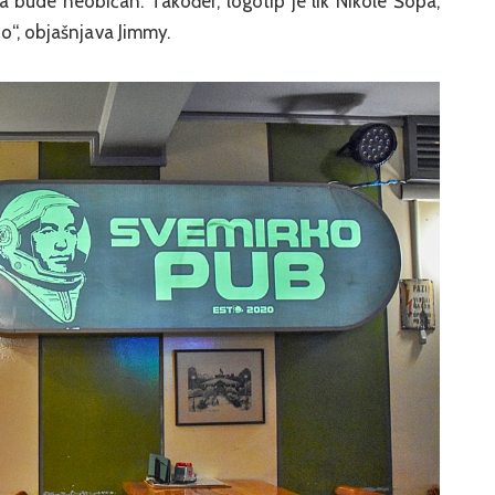
a bude neobičan. Također, logotip je lik Nikole Šopa,
io“, objašnjava Jimmy.