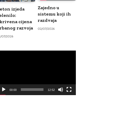
Zajedno u
eton izjeda
sistemu koji ih
elenilo:
razdvaja
krivena cijena
rbanog razvoja
02/07/2026
9/07/2026
ideo
ayer
00:00
12:52