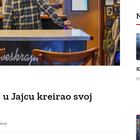
N
K
0
u Jajcu kreirao svoj
tanja