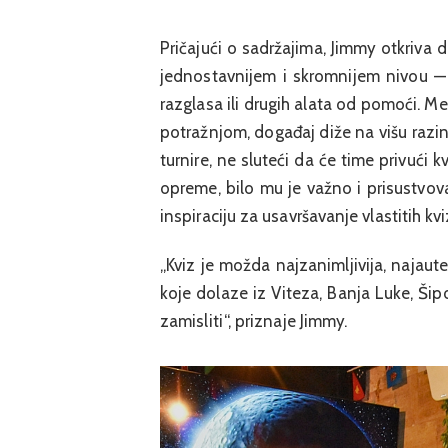
Pričajući o sadržajima, Jimmy otkriva 
jednostavnijem i skromnijem nivou — m
razglasa ili drugih alata od pomoći. Međ
potražnjom, događaj diže na višu razin
turnire, ne sluteći da će time privući 
opreme, bilo mu je važno i prisustvova
inspiraciju za usavršavanje vlastitih kv
„Kviz je možda najzanimljivija, najaute
koje dolaze iz Viteza, Banja Luke, Šip
zamisliti“, priznaje Jimmy.