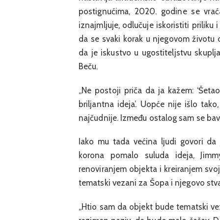
postignućima, 2020. godine se vrać
iznajmljuje, odlučuje iskoristiti priliku
da se svaki korak u njegovom životu 
da je iskustvo u ugostiteljstvu skup
Beču.
„Ne postoji priča da ja kažem: ‘Šet
briljantna ideja’. Uopće nije išlo ta
najčudnije. Između ostalog sam se bavi
Iako mu tada većina ljudi govori da 
korona pomalo suluda ideja, Jimmy
renoviranjem objekta i kreiranjem svoje
tematski vezani za Šopa i njegovo stva
„Htio sam da objekt bude tematski vez