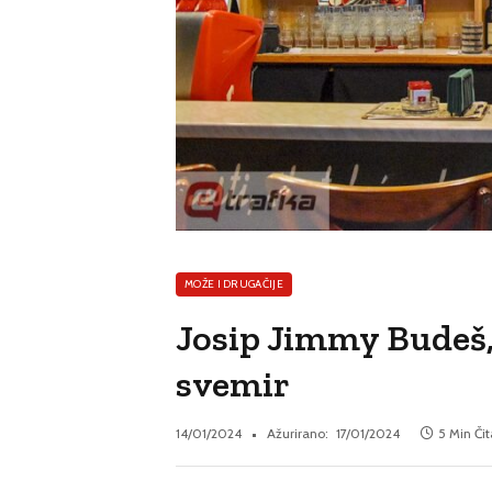
MOŽE I DRUGAČIJE
Josip Jimmy Budeš, 
svemir
14/01/2024
Ažurirano:
17/01/2024
5 Min Či