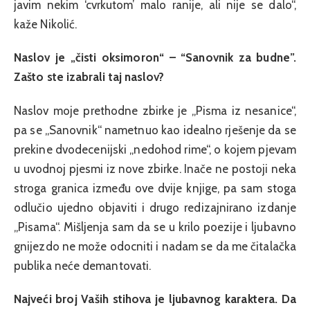
javim nekim ‘cvrkutom’ malo ranije, ali nije se dalo“,
kaže Nikolić.
Naslov je „čisti oksimoron“ – “Sanovnik za budne”.
Zašto ste izabrali taj naslov?
Naslov moje prethodne zbirke je „Pisma iz nesanice“,
pa se „Sanovnik“ nametnuo kao idealno rješenje da se
prekine dvodecenijski „nedohod rime“, o kojem pjevam
u uvodnoj pjesmi iz nove zbirke. Inače ne postoji neka
stroga granica između ove dvije knjige, pa sam stoga
odlučio ujedno objaviti i drugo redizajnirano izdanje
„Pisama“. Mišljenja sam da se u krilo poezije i ljubavno
gnijezdo ne može odocniti i nadam se da me čitalačka
publika neće demantovati.
Najveći broj Vaših stihova je ljubavnog karaktera. Da