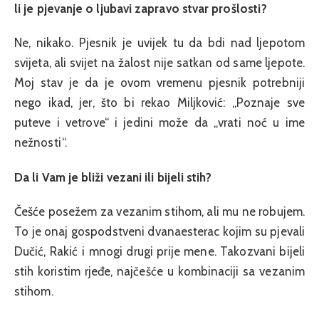
li je pjevanje o ljubavi zapravo stvar prošlosti?
Ne, nikako. Pjesnik je uvijek tu da bdi nad ljepotom
svijeta, ali svijet na žalost nije satkan od same ljepote.
Moj stav je da je ovom vremenu pjesnik potrebniji
nego ikad, jer, što bi rekao Miljković: „Poznaje sve
puteve i vetrove“ i jedini može da „vrati noć u ime
nežnosti“.
Da li Vam je bliži vezani ili bijeli stih?
Češće posežem za vezanim stihom, ali mu ne robujem.
To je onaj gospodstveni dvanaesterac kojim su pjevali
Dučić, Rakić i mnogi drugi prije mene. Takozvani bijeli
stih koristim rjeđe, najčešće u kombinaciji sa vezanim
stihom.