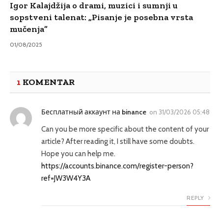
Igor Kalajdžija o drami, muzici i sumnji u
sopstveni talenat: „Pisanje je posebna vrsta
mučenja”
01/08/2025
1
KOMENTAR
Бесплатный аккаунт на binance
on
31/03/2026 05:48
Can you be more specific about the content of your
article? After reading it, I still have some doubts.
Hope you can help me.
https://accounts.binance.com/register-person?
ref=JW3W4Y3A
REPLY