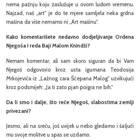
nema pažnju koju zaslužuje u ovom ludom vremenu.
Najzad, naš „art“ je do te mjere samljela neka grdna
mašina da više nemamo ni „Art mašinu“.
Kako komentarišete nedavno dodjeljivanje Ordena
Njegoša I reda Baji Malom Knindži?
Nemam komentar, ali sam skoro siguran da bi Vam
Njegoš odgovorio kroz usta igumana Teodosija
Mrkojevića iz „Lažnog cara Šćepana Malog“ uzvikujući
kroz podsmijeh: „Ja ti zato pjan poigra ne bih.“
Da li smo i dalje, što reče Njegoš, slabostima zemlji
privezani?
Jesmo, ali na sreću, još uvijek u nebo gledamo i šaljući
mu svoje molitve u spas se uzdamo.