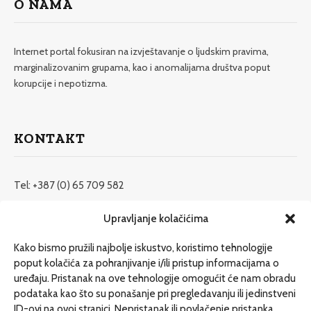
O NAMA
Internet portal fokusiran na izvještavanje o ljudskim pravima,
marginalizovanim grupama, kao i anomalijama društva poput
korupcije i nepotizma.
KONTAKT
Tel: +387 (0) 65 709 582
redakcija@etrafika.net
Upravljanje kolačićima
www.etrafika.net
Kako bismo pružili najbolje iskustvo, koristimo tehnologije
poput kolačića za pohranjivanje i/ili pristup informacijama o
uređaju. Pristanak na ove tehnologije omogućit će nam obradu
Dosije
podataka kao što su ponašanje pri pregledavanju ili jedinstveni
Drugi pišu
ID-ovi na ovoj stranici. Nepristanak ili povlačenje pristanka