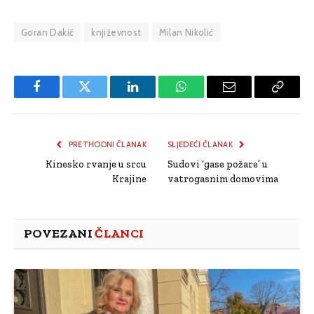
Goran Dakić
književnost
Milan Nikolić
Facebook
Twitter
LinkedIn
WhatsApp
Email
Copy
Link
PRETHODNI ČLANAK
SLJEDEĆI ČLANAK
Kinesko rvanje u srcu
Sudovi ‘gase požare’ u
Krajine
vatrogasnim domovima
POVEZANI
ČLANCI