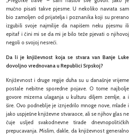
„Pregorke trave“ – sam naslov sve govori. Jako je
mučno pisati takve pjesme. U nekoliko navrata sam
bio zamoljen od prijatelja i poznanika koji su prerano
izgubili svoje najmilije da napišem neku pjesmu ili
epitaf i čini mi se da mi je bilo teže pjevati o njihovoj
negoli o svojoj nesreći.
Da li je književnost koja se stvara van Banje Luke
dovoljno vrednovana u Republici Srpskoj?
Književnost i druge regije duha su u današnje vrijeme
postale nebitne sporedne pojave. O tome najbolje
govore mizerna ulaganja u kulturu diljem zemlje, a i
šire. Ovo podneblje je iznjedrilo mnoge nove, mlade i
jako uspješne književne stvaraoce, ali se njihov glas ne
čuje usljed svakodnevne tirade dnevnopolitičkih
prepucavanja. Mislim, dakle, da književnost generalno