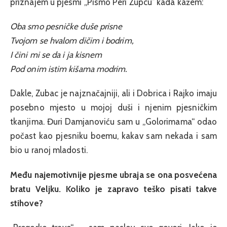
priznajem u pjesmi „Pismo Peri Zupcu” kada kažem:
Oba smo pesničke duše prisne
Tvojom se hvalom dičim i bodrim,
I čini mi se da i ja kisnem
Pod onim istim kišama modrim.
Dakle, Zubac je najznačajniji, ali i Dobrica i Rajko imaju
posebno mjesto u mojoj duši i njenim pjesničkim
tkanjima. Đuri Damjanoviću sam u „Golorimama“ odao
počast kao pjesniku boemu, kakav sam nekada i sam
bio u ranoj mladosti.
Među najemotivnije pjesme ubraja se ona posvećena
bratu Veljku. Koliko je zapravo teško pisati takve
stihove?