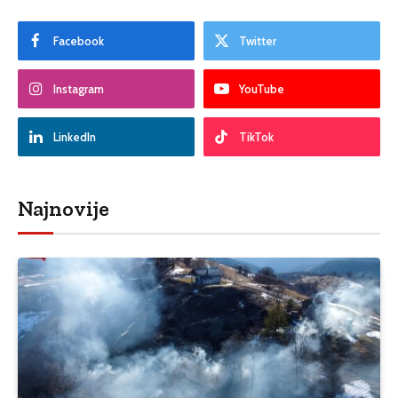
Facebook
Twitter
Instagram
YouTube
LinkedIn
TikTok
Najnovije