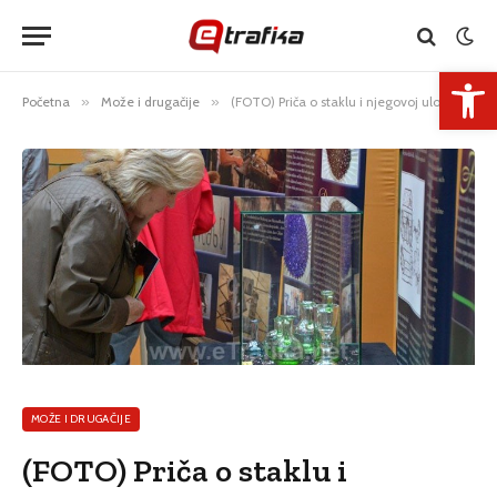
Open 
Početna
»
Može i drugačije
»
(FOTO) Priča o staklu i njegovoj ulozi u životu čovjeka
MOŽE I DRUGAČIJE
(FOTO) Priča o staklu i