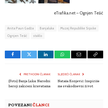
eTrafika.net – Ognjen Tešić
Anita Paun Gadža
Banjaluka
Muzej Republike Srpske
Ognjen Tešić
staklo
Facebook
Twitter
LinkedIn
WhatsApp
Email
Copy
Link
PRETHODNI ČLANAK
SLJEDEĆI ČLANAK
(Foto) Banja Luka: Narodni
Nataša Konjević: Inspiriše
heroji zakićeni kravatama
me svakodnevni život
POVEZANI
ČLANCI