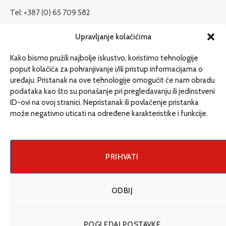
Tel: +387 (0) 65 709 582
redakcija@etrafika.net
Upravljanje kolačićima
www.etrafika.net
Kako bismo pružili najbolje iskustvo, koristimo tehnologije
poput kolačića za pohranjivanje i/ili pristup informacijama o
uređaju. Pristanak na ove tehnologije omogućit će nam obradu
Dosije
podataka kao što su ponašanje pri pregledavanju ili jedinstveni
Drugi pišu
ID-ovi na ovoj stranici. Nepristanak ili povlačenje pristanka
može negativno uticati na određene karakteristike i funkcije.
Društvo
Magazin
Može i drugačije
PRIHVATI
ENG
ODBIJ
© 2026 eTrafika. Design & Development by
Fixit d.o.o
.
POGLEDAJ POSTAVKE