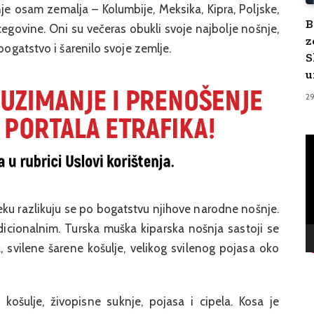
nje osam zemalja – Kolumbije, Meksika, Kipra, Poljske,
B
rcegovine. Oni su večeras obukli svoje najbolje nošnje,
z
bogatstvo i šarenilo svoje zemlje.
S
u
2
V
Pl
jeku razlikuju se po bogatstvu njihove narodne nošnje.
dicionalnim. Turska muška kiparska nošnja sastoji se
, svilene šarene košulje, velikog svilenog pojasa oko
košulje, živopisne suknje, pojasa i cipela. Kosa je