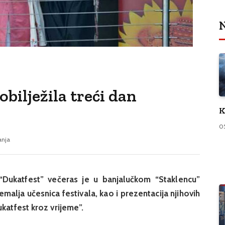
N
obilježila treći dan
K
0
anja
 “Dukatfest” večeras je u banjalučkom “Staklencu”
malja učesnica festivala, kao i prezentacija njihovih
ukatfest kroz vrijeme”.