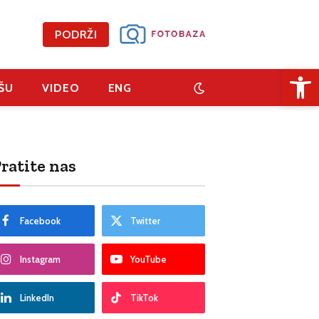
PODRŽI
Open 
ŠU
VIDEO
ENG
ratite nas
Facebook
Twitter
Instagram
YouTube
LinkedIn
TikTok