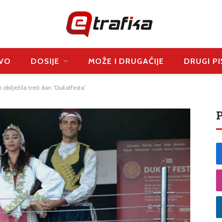
VO
DOSIJE
MOŽE I DRUGAČIJE
DRUGI PI
i obilježila treći dan “Dukatfesta”
P