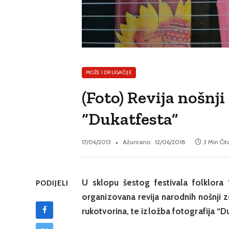
MOŽE I DRUGAČIJE
(Foto) Revija nošnji 
“Dukatfesta”
17/06/2013
Ažurirano:
12/06/2018
3 Min Čit
U sklopu šestog festivala folklora
PODIJELI
organizovana revija narodnih nošnji ze
rukotvorina, te izložba fotografija “D