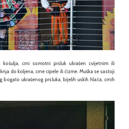
košulja, crni somotni prsluk ukrašen cvijetnim ili
ja do koljena, crne cipele ili čizme. Muška se sastoji
 bogato ukrašenog prsluka, bijelih uskih hlača, crnih