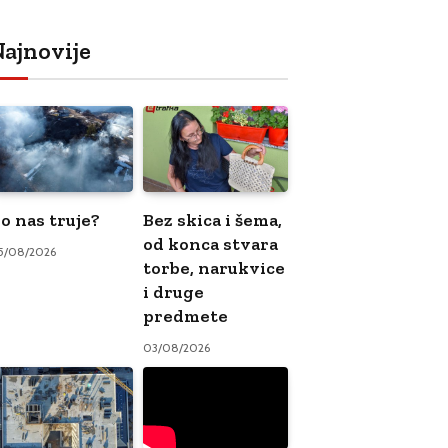
ajnovije
o nas truje?
Bez skica i šema,
od konca stvara
5/08/2026
torbe, narukvice
i druge
predmete
03/08/2026