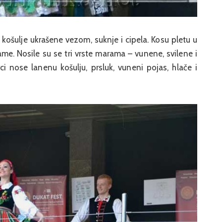
košulje ukrašene vezom, suknje i cipela. Kosu pletu u
me. Nosile su se tri vrste marama – vunene, svilene i
nose lanenu košulju, prsluk, vuneni pojas, hlače i