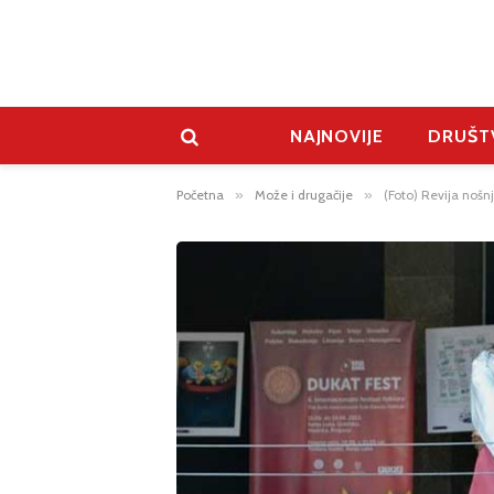
NAJNOVIJE
DRUŠT
Početna
»
Može i drugačije
»
(Foto) Revija nošnj