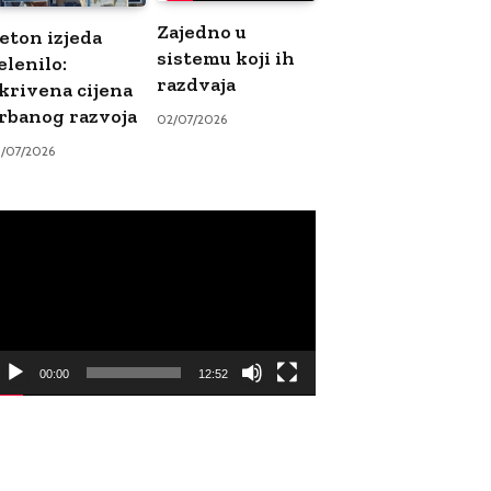
Zajedno u
eton izjeda
sistemu koji ih
elenilo:
razdvaja
krivena cijena
rbanog razvoja
02/07/2026
9/07/2026
ideo
ayer
00:00
12:52