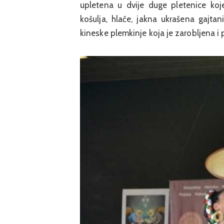
upletena u dvije duge pletenice ko
košulja, hlače, jakna ukrašena gajta
kineske plemkinje koja je zarobljena i 