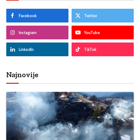
Facebook
Twitter
Instagram
YouTube
LinkedIn
TikTok
Najnovije