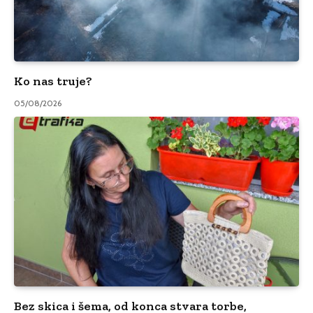
Ko nas truje?
05/08/2026
Bez skica i šema, od konca stvara torbe,