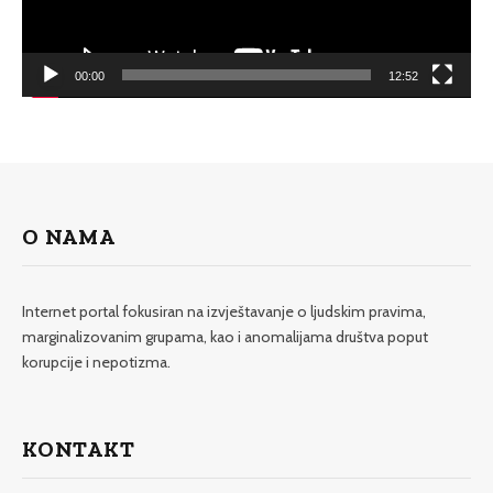
00:00
12:52
O NAMA
Internet portal fokusiran na izvještavanje o ljudskim pravima,
marginalizovanim grupama, kao i anomalijama društva poput
korupcije i nepotizma.
KONTAKT