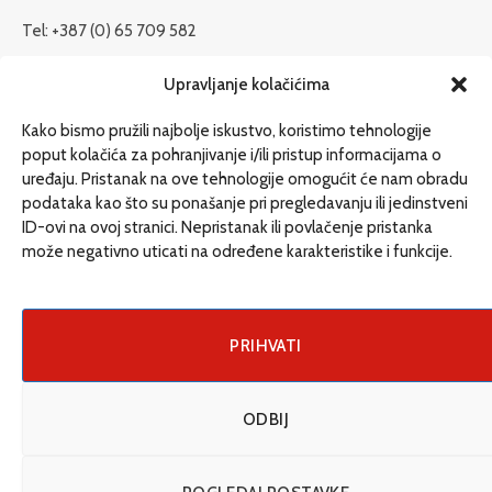
Tel: +387 (0) 65 709 582
redakcija@etrafika.net
Upravljanje kolačićima
www.etrafika.net
Kako bismo pružili najbolje iskustvo, koristimo tehnologije
poput kolačića za pohranjivanje i/ili pristup informacijama o
uređaju. Pristanak na ove tehnologije omogućit će nam obradu
Dosije
podataka kao što su ponašanje pri pregledavanju ili jedinstveni
Drugi pišu
ID-ovi na ovoj stranici. Nepristanak ili povlačenje pristanka
može negativno uticati na određene karakteristike i funkcije.
Društvo
Magazin
Može i drugačije
PRIHVATI
ENG
ODBIJ
© 2026 eTrafika. Design & Development by
Fixit d.o.o
.