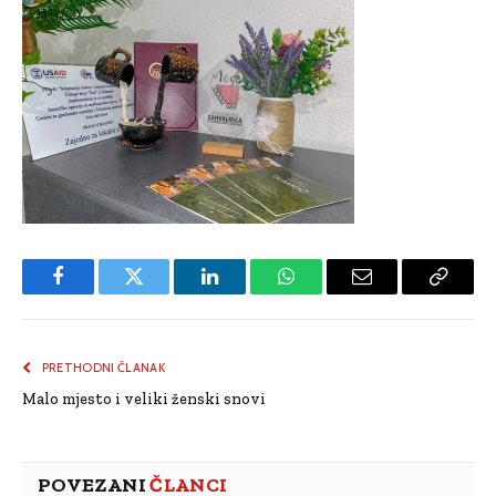
Facebook
Twitter
LinkedIn
WhatsApp
Email
Copy
Link
PRETHODNI ČLANAK
Malo mjesto i veliki ženski snovi
POVEZANI
ČLANCI