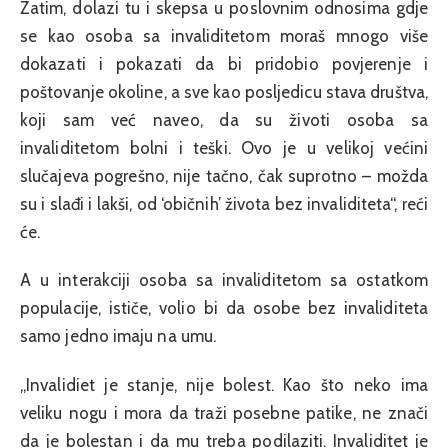
Zatim, dolazi tu i skepsa u poslovnim odnosima gdje
se kao osoba sa invaliditetom moraš mnogo više
dokazati i pokazati da bi pridobio povjerenje i
poštovanje okoline, a sve kao posljedicu stava društva,
koji sam već naveo, da su životi osoba sa
invaliditetom bolni i teški. Ovo je u velikoj većini
slučajeva pogrešno, nije tačno, čak suprotno – možda
su i slađi i lakši, od ‘običnih’ života bez invaliditeta“, reći
će.
A u interakciji osoba sa invaliditetom sa ostatkom
populacije, ističe, volio bi da osobe bez invaliditeta
samo jedno imaju na umu.
„Invalidiet je stanje, nije bolest. Kao što neko ima
veliku nogu i mora da traži posebne patike, ne znači
da je bolestan i da mu treba podilaziti. Invaliditet je