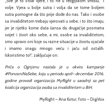
„Sve je to stvar vjere, i to ne u religijskom smislu, i
volje. Vjera u bolje sutra i volja da se tome boljem
sutra pomogne da što prije dođe do nas. Tako i osobe
sa invaliditetom trebaju vjerovati u sebe, i to što imaju,
jer je rijetko kome data šansa da drugačije posmatra
svijet i život oko sebe, a mi, osobe sa invaliditetom,
smo upravo oni koje su razne situacije u životu ojačale
i imamo snagu mnogo veću i jaču od ostalih.
Iskoristimo to!“, zaključuje on.
Priča o Ognjenu nastala je u okviru kampanje
#PonosniNaSebe, koju u periodu april– decembar 2016.
godine provodi organizacija MyRight u saradnji sa pet
koalicija organizacija osoba sa invaliditetom u BiH.
MyRight – Ana Kotur, foto – DigiVox