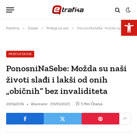
Open 
Početna
»
Dosije
»
Pristup za sve
»
PonosniNaSebe: Možda su naši životi slađi i lakši od onih „običnih“ bez invaliditeta
PRISTUP ZA SVE
PonosniNaSebe: Možda su naši
životi slađi i lakši od onih
„običnih“ bez invaliditeta
21/06/2016
Ažurirano:
09/10/2025
5 Min Čitanja