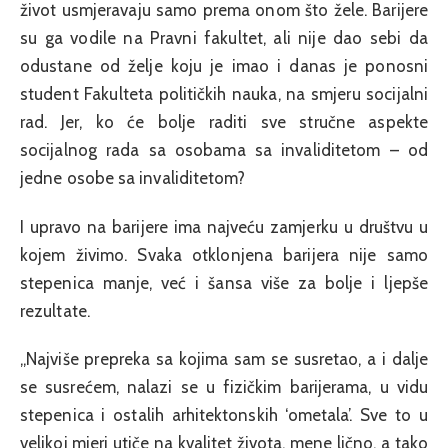
život usmjeravaju samo prema onom što žele. Barijere
su ga vodile na Pravni fakultet, ali nije dao sebi da
odustane od želje koju je imao i danas je ponosni
student Fakulteta političkih nauka, na smjeru socijalni
rad. Jer, ko će bolje raditi sve stručne aspekte
socijalnog rada sa osobama sa invaliditetom – od
jedne osobe sa invaliditetom?
I upravo na barijere ima najveću zamjerku u društvu u
kojem živimo. Svaka otklonjena barijera nije samo
stepenica manje, već i šansa više za bolje i ljepše
rezultate.
„Najviše prepreka sa kojima sam se susretao, a i dalje
se susrećem, nalazi se u fizičkim barijerama, u vidu
stepenica i ostalih arhitektonskih ‘ometala’. Sve to u
velikoj mjeri utiče na kvalitet života, mene lično, a tako