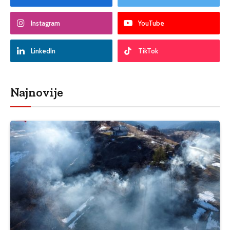
Instagram
YouTube
LinkedIn
TikTok
Najnovije