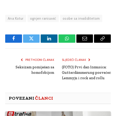
Ana Kotur
ognjen ranisavić
osobe sa invaliditetom
Facebook
Twitter
LinkedIn
WhatsApp
Email
Copy
Link
PRETHODNI ČLANAK
SLJEDEĆI ČLANAK
Seksizam pomiješan sa
(FOTO) Prvi dan Inmusica:
homofobijom
Gutterdämmerung posvećen
Lemmyju i rock and rollu
POVEZANI
ČLANCI