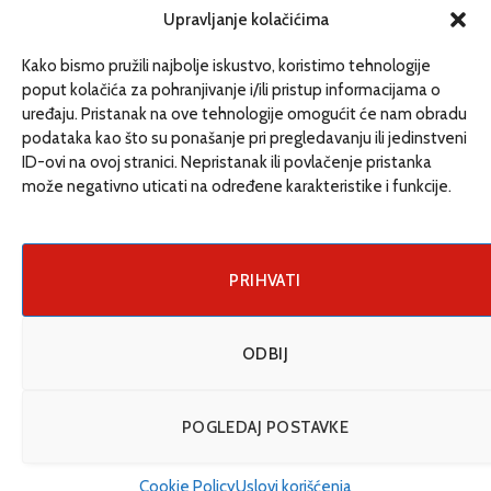
redakcija@etrafika.net
Upravljanje kolačićima
www.etrafika.net
Kako bismo pružili najbolje iskustvo, koristimo tehnologije
poput kolačića za pohranjivanje i/ili pristup informacijama o
uređaju. Pristanak na ove tehnologije omogućit će nam obradu
Dosije
podataka kao što su ponašanje pri pregledavanju ili jedinstveni
Drugi pišu
ID-ovi na ovoj stranici. Nepristanak ili povlačenje pristanka
može negativno uticati na određene karakteristike i funkcije.
Društvo
Magazin
Može i drugačije
PRIHVATI
ENG
ODBIJ
© 2026 eTrafika. Design & Development by
Fixit d.o.o
.
POGLEDAJ POSTAVKE
Uslovi korišćenja
O nama
Impressum
Kontakt
Cookie Policy (EU)
Cookie Policy
Uslovi korišćenja