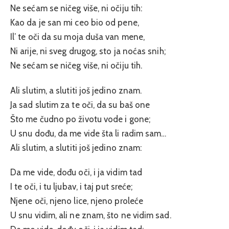
Ne sećam se ničeg više, ni očiju tih:
Kao da je san mi ceo bio od pene,
Il’ te oči da su moja duša van mene,
Ni arije, ni sveg drugog, sto ja noćas snih;
Ne sećam se ničeg više, ni očiju tih.
Ali slutim, a slutiti još jedino znam.
Ja sad slutim za te oči, da su baš one
Što me čudno po životu vode i gone;
U snu dođu, da me vide šta li radim sam…
Ali slutim, a slutiti još jedino znam:
Da me vide, dođu oči, i ja vidim tad
I te oči, i tu ljubav, i taj put sreće;
Njene oči, njeno lice, njeno proleće
U snu vidim, ali ne znam, što ne vidim sad.