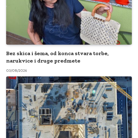
Bez skica i šema, od konca stvara torbe,
narukvice i druge predmete
03/08/2026