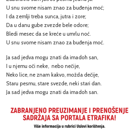
U snu svome nisam znao za buđenja moć;
I da zemlji treba sunca, jutra i zore;
Da u danu gube zvezde bele odore;
Bledi mesec da se kreće u umrlu noć.
U snu svome nisam znao za buđenja moć.
Ja sad jedva mogu znati da imadoh san,
I u njemu oči neke, nebo nečije,
Neko lice, ne znam kakvo, možda dečije,
Staru pesmu, stare svezde, neki stari dan.
Ja sad jedva mogu znati da imadoh san.