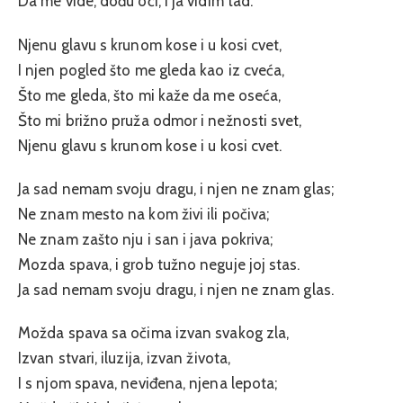
Da me vide, dođu oči, i ja vidim tad:
Njenu glavu s krunom kose i u kosi cvet,
I njen pogled što me gleda kao iz cveća,
Što me gleda, što mi kaže da me oseća,
Što mi brižno pruža odmor i nežnosti svet,
Njenu glavu s krunom kose i u kosi cvet.
Ja sad nemam svoju dragu, i njen ne znam glas;
Ne znam mesto na kom živi ili počiva;
Ne znam zašto nju i san i java pokriva;
Mozda spava, i grob tužno neguje joj stas.
Ja sad nemam svoju dragu, i njen ne znam glas.
Možda spava sa očima izvan svakog zla,
Izvan stvari, iluzija, izvan života,
I s njom spava, neviđena, njena lepota;