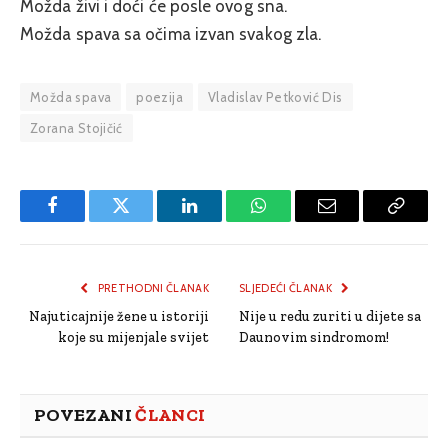
Možda živi i doći će posle ovog sna.
Možda spava sa očima izvan svakog zla.
Možda spava
poezija
Vladislav Petković Dis
Zorana Stojičić
Facebook
Twitter
LinkedIn
WhatsApp
Email
Copy
Link
PRETHODNI ČLANAK
SLJEDEĆI ČLANAK
Najuticajnije žene u istoriji
Nije u redu zuriti u dijete sa
koje su mijenjale svijet
Daunovim sindromom!
POVEZANI
ČLANCI