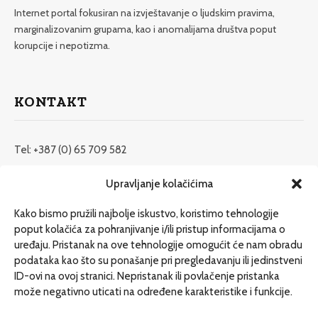
Internet portal fokusiran na izvještavanje o ljudskim pravima,
marginalizovanim grupama, kao i anomalijama društva poput
korupcije i nepotizma.
KONTAKT
Tel: +387 (0) 65 709 582
redakcija@etrafika.net
Upravljanje kolačićima
www.etrafika.net
Kako bismo pružili najbolje iskustvo, koristimo tehnologije
poput kolačića za pohranjivanje i/ili pristup informacijama o
uređaju. Pristanak na ove tehnologije omogućit će nam obradu
Dosije
podataka kao što su ponašanje pri pregledavanju ili jedinstveni
Drugi pišu
ID-ovi na ovoj stranici. Nepristanak ili povlačenje pristanka
može negativno uticati na određene karakteristike i funkcije.
Društvo