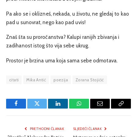
Pa ako se i oklizneš, nekada, u životu, ne gledaj to kao
pad u sunovrat, nego kao pad uvis!
Znaš šta su proročanstva? Kalupi ranijih zbivanja i
zadihanost istog što vija sebe ukrug.
Prostor je brzina uma koja sama sebe odmotava.
citati
Mika Antić
poezija
Zorana Stojičić
Facebook
Twitter
LinkedIn
WhatsApp
Email
Copy
Link
PRETHODNI ČLANAK
SLJEDEĆI ČLANAK