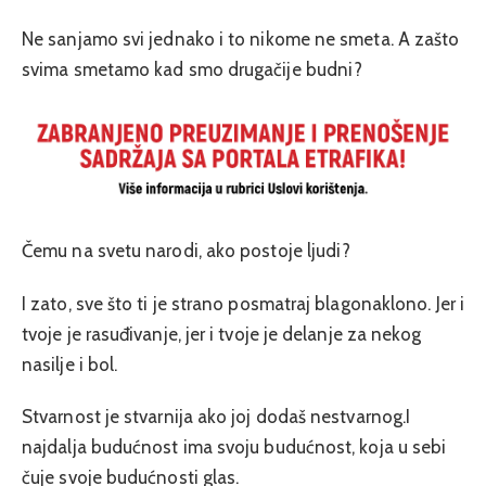
Ne sanjamo svi jednako i to nikome ne smeta. A zašto
svima smetamo kad smo drugačije budni?
Čemu na svetu narodi, ako postoje ljudi?
I zato, sve što ti je strano posmatraj blagonaklono. Jer i
tvoje je rasuđivanje, jer i tvoje je delanje za nekog
nasilje i bol.
Stvarnost je stvarnija ako joj dodaš nestvarnog.I
najdalja budućnost ima svoju budućnost, koja u sebi
čuje svoje budućnosti glas.