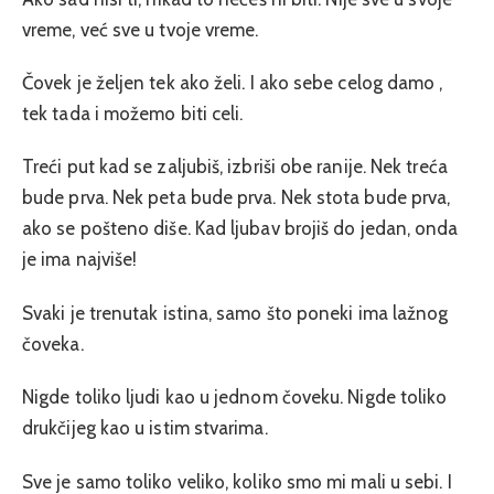
vreme, već sve u tvoje vreme.
Čovek je željen tek ako želi. I ako sebe celog damo ,
tek tada i možemo biti celi.
Treći put kad se zaljubiš, izbriši obe ranije. Nek treća
bude prva. Nek peta bude prva. Nek stota bude prva,
ako se pošteno diše. Kad ljubav brojiš do jedan, onda
je ima najviše!
Svaki je trenutak istina, samo što poneki ima lažnog
čoveka.
Nigde toliko ljudi kao u jednom čoveku. Nigde toliko
drukčijeg kao u istim stvarima.
Sve je samo toliko veliko, koliko smo mi mali u sebi. I