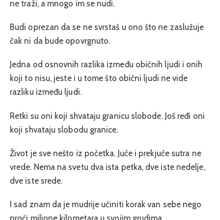
ne traži, a mnogo im se nudi.
Budi oprezan da se ne svrstaš u ono što ne zaslužuje
čak ni da bude opovrgnuto.
Jedna od osnovnih razlika između običnih ljudi i onih
koji to nisu, jeste i u tome što obični ljudi ne vide
razliku između ljudi.
Retki su oni koji shvataju granicu slobode. Još ređi oni
koji shvataju slobodu granice.
Život je sve nešto iz početka. Juče i prekjuče sutra ne
vrede. Nema na svetu dva ista petka, dve iste nedelje,
dve iste srede.
I sad znam da je mudrije učiniti korak van sebe nego
proći milione kilometara u svojim grudima.