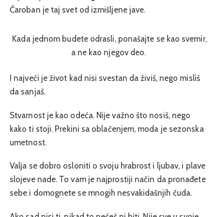
Čaroban je taj svet od izmišljene jave.
Kada jednom budete odrasli, ponašajte se kao svemir,
a ne kao njegov deo.
I najveći je život kad nisi svestan da živiš, nego misliš
da sanjaš.
Stvarnost je kao odeća. Nije važno što nosiš, nego
kako ti stoji. Prekini sa oblačenjem, moda je sezonska
umetnost.
Valja se dobro osloniti o svoju hrabrost i ljubav, i plave
slojeve nade. To vam je najprostiji način da pronađete
sebe i domognete se mnogih nesvakidašnjih čuda.
Ako sad nisi ti, nikad to nećeš ni biti. Nije sve u svoje