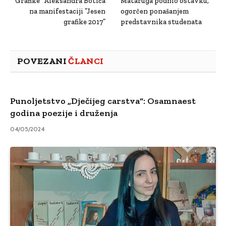
”Grafike” Aleksandra Botića
Mataruga podnio ostavku,
na manifestaciji ”Jesen
ogorčen ponašanjem
grafike 2017”
predstavnika studenata
POVEZANI
ČLANCI
Punoljetstvo „Dječijeg carstva“: Osamnaest
godina poezije i druženja
04/05/2024