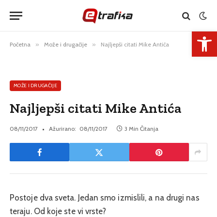
Open 
Početna
»
Može i drugačije
»
Najljepši citati Mike Antića
MOŽE I DRUGAČIJE
Najljepši citati Mike Antića
08/11/2017
Ažurirano:
08/11/2017
3 Min Čitanja
Postoje dva sveta. Jedan smo izmislili, a na drugi nas
teraju. Od koje ste vi vrste?