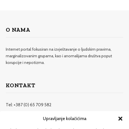
O NAMA
Internet portal fokusiran na izvještavanje o ljudskim pravima,
marginalizovanim grupama, kao i anomalijama društva poput
korupcije i nepotizma.
KONTAKT
Tel: +387 (0) 65 709 582
redakcija@etrafika.net
Upravljanje kolačićima
www.etrafika.net