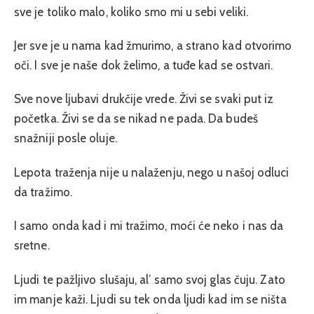
sve je toliko malo, koliko smo mi u sebi veliki.
Jer sve je u nama kad žmurimo, a strano kad otvorimo
oči. I sve je naše dok želimo, a tuđe kad se ostvari.
Sve nove ljubavi drukčije vrede. Živi se svaki put iz
početka. Živi se da se nikad ne pada. Da budeš
snažniji posle oluje.
Lepota traženja nije u nalaženju, nego u našoj odluci
da tražimo.
I samo onda kad i mi tražimo, moći će neko i nas da
sretne.
Ljudi te pažljivo slušaju, al’ samo svoj glas čuju. Zato
im manje kaži. Ljudi su tek onda ljudi kad im se ništa