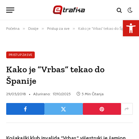
Open 
Početna
»
Dosije
»
Pristup za sve
»
Kako je “Vrbas“ tekao do Španije
PRISTUP ZA SVE
Kako je “Vrbas“ tekao do
Španije
29/05/2018
Ažurirano:
17/10/2025
5 Min Čitanja
Košakaški klub invalida “Vrbas“ višestruki je šamion