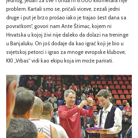
jednog, jedan za sve’ i onda ni 6.000 kilometara nije
problem. Kartali smo se, pričali viceve, zezali jedni
druge i put je brzo prošao iako je trajao šest dana sa
povratkom“, govori nam Ante Štimac, kojem ni
Hrvatska u kojoj živi nije daleko da dolazi na treninge
u Banjaluku. On još dodaje da kao igrač koji je bio u
svjetskoj petorci i igrao za mnoge evropske klubove,
KKI „Vrbas“ vidi kao ekipu koja im može parirati.