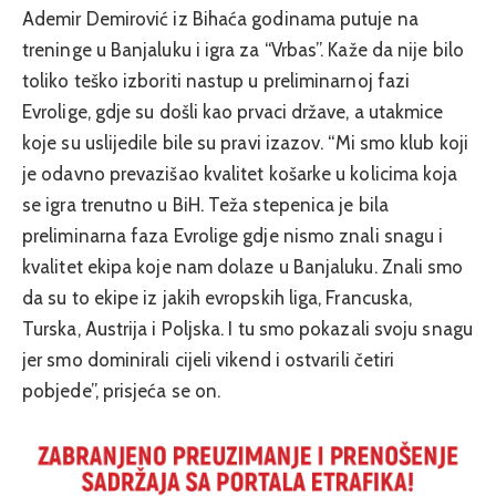
Ademir Demirović iz Bihaća godinama putuje na
treninge u Banjaluku i igra za “Vrbas”. Kaže da nije bilo
toliko teško izboriti nastup u preliminarnoj fazi
Evrolige, gdje su došli kao prvaci države, a utakmice
koje su uslijedile bile su pravi izazov. “Mi smo klub koji
je odavno prevazišao kvalitet košarke u kolicima koja
se igra trenutno u BiH. Teža stepenica je bila
preliminarna faza Evrolige gdje nismo znali snagu i
kvalitet ekipa koje nam dolaze u Banjaluku. Znali smo
da su to ekipe iz jakih evropskih liga, Francuska,
Turska, Austrija i Poljska. I tu smo pokazali svoju snagu
jer smo dominirali cijeli vikend i ostvarili četiri
pobjede”, prisjeća se on.