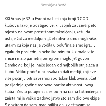
Foto: Biljana Nedić
KKI Vrbas je 32. u Evropi na listi koja broji 3.000
klubova. Iako je postigao veliki uspjeh zauzevši peto
mjesto na ovom prestižnom takmičenju, kažu da
ostaje žal za medaljom. „Definitivno smo mogli više,
utakmicu koja nas je vodila u polufinale smo igrali u
egalu do posljednjih nekoliko minuta. Uz malo više
sreće i malo pametnijom igrom moglo je”, govori
Demirović, koji je inače jedan od najboljih strijelaca u
klubu. Veliku podršku su svakako dali mediji, koji sve
više počinju biti saveznici sportskim klubovima. „Četiri
posljednje godine redovno pratim aktivnosti ovog
kluba i često putujem sa ekipom na razna takmičenja, i
zaista mi je veliko zadovoljstvo što sam dio ove ekipe.
S obzirom da sam imao priliku da izvještavam sa