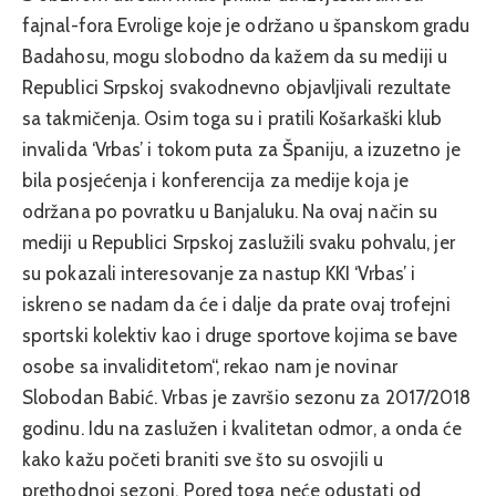
fajnal-fora Evrolige koje je održano u španskom gradu
Badahosu, mogu slobodno da kažem da su mediji u
Republici Srpskoj svakodnevno objavljivali rezultate
sa takmičenja. Osim toga su i pratili Košarkaški klub
invalida ‘Vrbas’ i tokom puta za Španiju, a izuzetno je
bila posjećenja i konferencija za medije koja je
održana po povratku u Banjaluku. Na ovaj način su
mediji u Republici Srpskoj zaslužili svaku pohvalu, jer
su pokazali interesovanje za nastup KKI ‘Vrbas’ i
iskreno se nadam da će i dalje da prate ovaj trofejni
sportski kolektiv kao i druge sportove kojima se bave
osobe sa invaliditetom“, rekao nam je novinar
Slobodan Babić. Vrbas je završio sezonu za 2017/2018
godinu. Idu na zaslužen i kvalitetan odmor, a onda će
kako kažu početi braniti sve što su osvojili u
prethodnoj sezoni. Pored toga neće odustati od