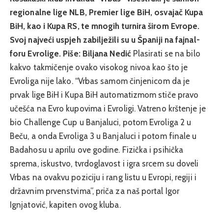
regionalne lige NLB, Premier lige BiH, osvajač Kupa
BiH, kao i Kupa RS, te mnogih turnira širom Evrope.
Svoj najveći uspjeh zabilježili su u Španiji na fajnal-
foru Evrolige.
Piše: Biljana Nedić
Plasirati se na bilo
kakvo takmičenje ovako visokog nivoa kao što je
Evroliga nije lako. “Vrbas samom činjenicom da je
prvak lige BiH i Kupa BiH automatizmom stiče pravo
učešća na Evro kupovima i Evroligi. Vatreno krštenje je
bio Challenge Cup u Banjaluci, potom Evroliga 2 u
Beču, a onda Evroliga 3 u Banjaluci i potom finale u
Badahosu u aprilu ove godine. Fizička i psihička
sprema, iskustvo, tvrdoglavost i igra srcem su doveli
Vrbas na ovakvu poziciju i rang listu u Evropi, regiji i
državnim prvenstvima”, priča za naš portal Igor
Ignjatović, kapiten ovog kluba.