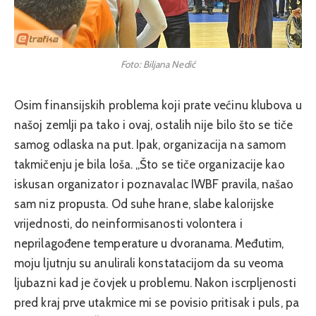
Foto: Biljana Nedić
Osim finansijskih problema koji prate većinu klubova u
našoj zemlji pa tako i ovaj, ostalih nije bilo što se tiče
samog odlaska na put. Ipak, organizacija na samom
takmičenju je bila loša. „Što se tiče organizacije kao
iskusan organizator i poznavalac IWBF pravila, našao
sam niz propusta. Od suhe hrane, slabe kalorijske
vrijednosti, do neinformisanosti volontera i
neprilagođene temperature u dvoranama. Međutim,
moju ljutnju su anulirali konstatacijom da su veoma
ljubazni kad je čovjek u problemu. Nakon iscrpljenosti
pred kraj prve utakmice mi se povisio pritisak i puls, pa