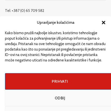
Tel: +387 (0) 65 709 582
redakcija@etrafika.net
Upravljanje kolačićima
www.etrafika.net
Kako bismo pružili najbolje iskustvo, koristimo tehnologije
poput kolačića za pohranjivanje i/ili pristup informacijama o
uređaju. Pristanak na ove tehnologije omogućit će nam obradu
Dosije
podataka kao što su ponašanje pri pregledavanju ili jedinstveni
Drugi pišu
ID-ovi na ovoj stranici. Nepristanak ili povlačenje pristanka
može negativno uticati na određene karakteristike i funkcije.
Društvo
Magazin
Može i drugačije
PRIHVATI
ENG
ODBIJ
© 2026 eTrafika. Design & Development by
Fixit d.o.o
.