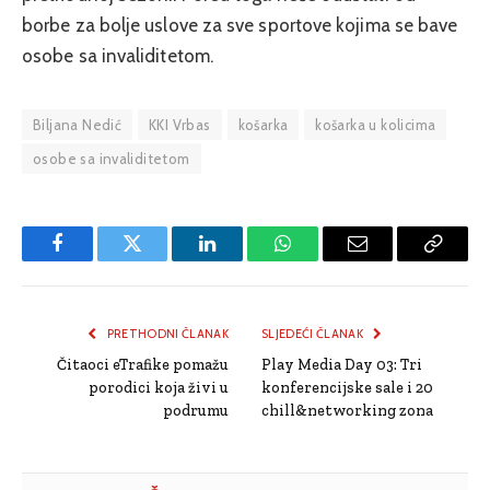
borbe za bolje uslove za sve sportove kojima se bave
osobe sa invaliditetom.
Biljana Nedić
KKI Vrbas
košarka
košarka u kolicima
osobe sa invaliditetom
Facebook
Twitter
LinkedIn
WhatsApp
Email
Copy
Link
PRETHODNI ČLANAK
SLJEDEĆI ČLANAK
Čitaoci eTrafike pomažu
Play Media Day 03: Tri
porodici koja živi u
konferencijske sale i 20
podrumu
chill&networking zona