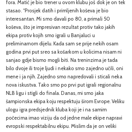
fora. Matić je bio trener u ovom klubu još dok je on tek
stasao. “Prosjek datih i primljenih koševa je bio
interesantan. Mi smo davali po 80, a primali 50
koševa, što je impresivan rezultat protiv tako jakih
ekipa protiv kojih smo igrali u Banjaluci u
preliminarnom dijelu. Kada sam se prije nekih osam
godina prvi put sreo sa košarkom u kolicima nisam ni
sanjao gdje bismo mogli biti. Na treninzima je tada
bilo dvoje ili troje ljudi i nekako smo zajedno učili, oni
mene i ja njih. Zajedno smo napredovali i sticali neka
nova iskustva. Tako smo po prvi put igrali regionalnu
NLB ligu i stigli do finala. Danas, mi smo jaka
šampionska ekipa koju respektuju širom Evrope. Veliku
ulogu igra predsjednik kluba koji je i na samim
počecima imao viziju da od jedne male ekipe napravi
evropski respektabilnu ekipu. Mislim da je on veliki