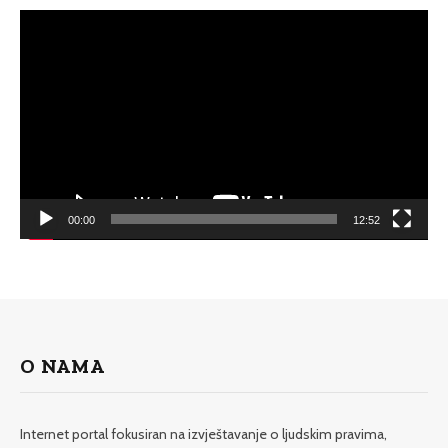
Video
Player
00:00
12:52
O NAMA
Internet portal fokusiran na izvještavanje o ljudskim pravima,