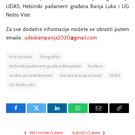
UDAS, Helsinški parlament građana Banja Luka i UG
Nešto Više.
Za sve dodatne informacije možete se obratiti putem
emaila:
udaskampanja2020@gmail.com
foto konkurs
fotografija
Helsinški parlament građana Banjaluka
konkurs
osobe sa invaliditetom
Sva lica pristupačnosti
UDAS
UG Nešto više
Facebook
Twitter
LinkedIn
WhatsApp
Email
Copy
Link
PRETHODNI ČLANAK
SLJEDEĆI ČLANAK