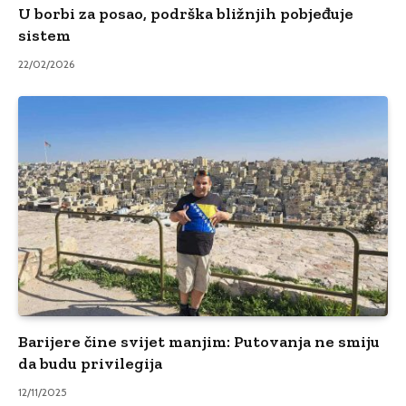
U borbi za posao, podrška bližnjih pobjeđuje
sistem
22/02/2026
Barijere čine svijet manjim: Putovanja ne smiju
da budu privilegija
12/11/2025