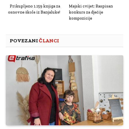
Prikupljeno 1.159 knjiga za
Majski cvijet: Raspisan
osnovne škole iz Banjaluke!
konkurs za dječije
kompozicije
POVEZANI
ČLANCI