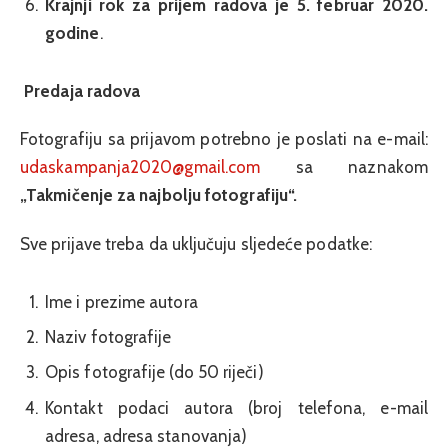
Krajnji rok za prijem radova je 5. februar 20
20
.
godine
.
Predaja
radova
Fotografiju sa prijavom potrebno je poslati na e-mail:
udaskampanja2020@gmail.com
sa naznakom
„Takmičenje za najbolju fotografiju“.
Sve prijave treba da uključuju sljedeće podatke:
Ime i prezime autora
Naziv fotografije
Opis fotografije (do 50 riječi)
Kontakt podaci autora (broj telefona, e-mail
adresa, adresa stanovanja)