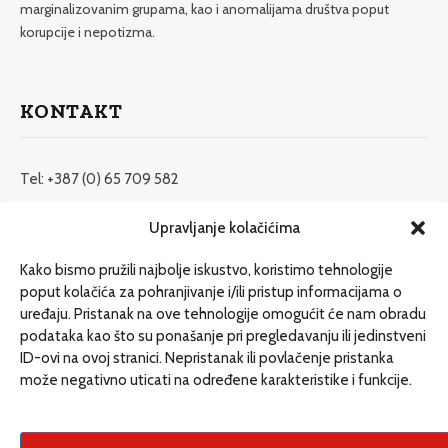
marginalizovanim grupama, kao i anomalijama društva poput
korupcije i nepotizma.
KONTAKT
Tel: +387 (0) 65 709 582
redakcija@etrafika.net
Upravljanje kolačićima
www.etrafika.net
Kako bismo pružili najbolje iskustvo, koristimo tehnologije
poput kolačića za pohranjivanje i/ili pristup informacijama o
uređaju. Pristanak na ove tehnologije omogućit će nam obradu
Dosije
podataka kao što su ponašanje pri pregledavanju ili jedinstveni
Drugi pišu
ID-ovi na ovoj stranici. Nepristanak ili povlačenje pristanka
može negativno uticati na određene karakteristike i funkcije.
Društvo
Magazin