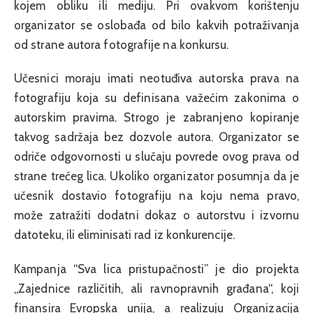
kojem obliku ili mediju. Pri ovakvom korištenju
organizator se oslobađa od bilo kakvih potraživanja
od strane autora fotografije na konkursu.
Učesnici moraju imati neotuđiva autorska prava na
fotografiju koja su definisana važećim zakonima o
autorskim pravima. Strogo je zabranjeno kopiranje
takvog sadržaja bez dozvole autora. Organizator se
odriče odgovornosti u slučaju povrede ovog prava od
strane trećeg lica. Ukoliko organizator posumnja da je
učesnik dostavio fotografiju na koju nema pravo,
može zatražiti dodatni dokaz o autorstvu i izvornu
datoteku, ili eliminisati rad iz konkurencije.
Kampanja “Sva lica pristupačnosti” je dio projekta
„Zajednice različitih, ali ravnopravnih građana“, koji
finansira Evropska unija, a realizuju Organizacija