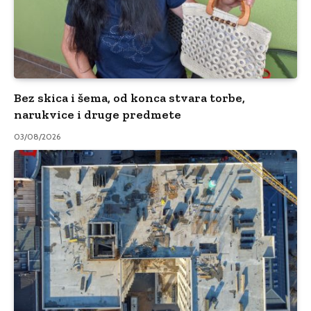
Bez skica i šema, od konca stvara torbe,
narukvice i druge predmete
03/08/2026