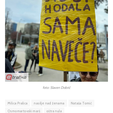
foto: Slaven Dobrić
Milica Pralica
nasilje nad ženama
Nataša Tomić
Osmomartovski marš
oštra nula