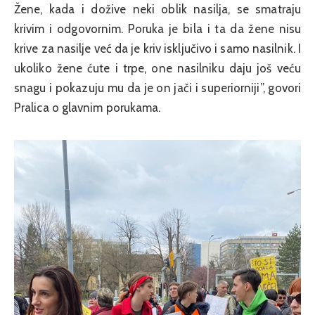
Žene, kada i dožive neki oblik nasilja, se smatraju
krivim i odgovornim. Poruka je bila i ta da žene nisu
krive za nasilje već da je kriv isključivo i samo nasilnik. I
ukoliko žene ćute i trpe, one nasilniku daju još veću
snagu i pokazuju mu da je on jači i superiorniji”, govori
Pralica o glavnim porukama.