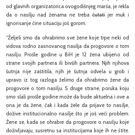
od glavnih organizatorica ovogodišnjeg marša, je rekla
da o nasilju nad ženama ne treba
ćutati
jer muk i
ignorisanje čine situaciju još gorom.
“Željeli smo da ohrabrimo sve žene koje trpe neki od
vidova rodno zasnovanog nasilja da progovore o tom
nasilju. Prošle godine u BiH je 12 žena ubijeno od
strane svojih partnera ili bivših partnera. Njih njihova
šutnja nije zaštitila, njih je šutnja odvela u grob i
upravo iz tog razloga želimo da ohrabrimo žene da
progovore o tom nasilju. S druge strane, poruka koju
smo slali prošle godine može da bude aktuelna i ove a
ona je da žene, čak i kada žele da prijave to nasilje,
dožive institucionalno nasilje što je još veći problem.
Žene se, kada se ohrabre da progovore o nasilju koje
doživljavaju, susretnu sa institucijama koje ih ne štite.