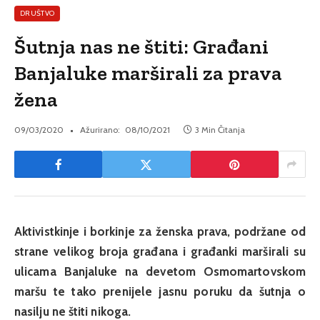
DRUŠTVO
Šutnja nas ne štiti: Građani
Banjaluke marširali za prava
žena
09/03/2020
Ažurirano:
08/10/2021
3 Min Čitanja
Aktivistkinje i borkinje za ženska prava, podržane od
strane velikog broja građana i građanki marširali su
ulicama Banjaluke na devetom Osmomartovskom
maršu te tako prenijele jasnu poruku da šutnja o
nasilju ne štiti nikoga.