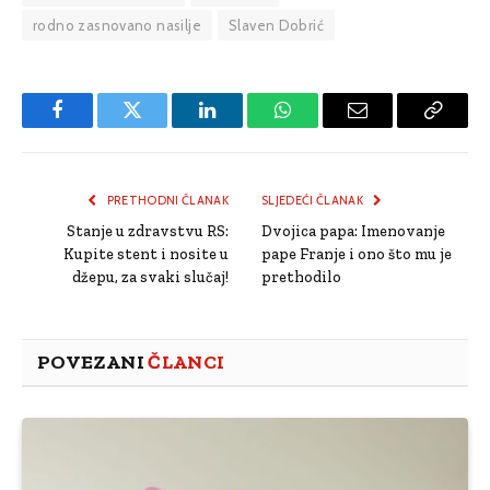
rodno zasnovano nasilje
Slaven Dobrić
Facebook
Twitter
LinkedIn
WhatsApp
Email
Copy
Link
PRETHODNI ČLANAK
SLJEDEĆI ČLANAK
Stanje u zdravstvu RS:
Dvojica papa: Imenovanje
Kupite stent i nosite u
pape Franje i ono što mu je
džepu, za svaki slučaj!
prethodilo
POVEZANI
ČLANCI