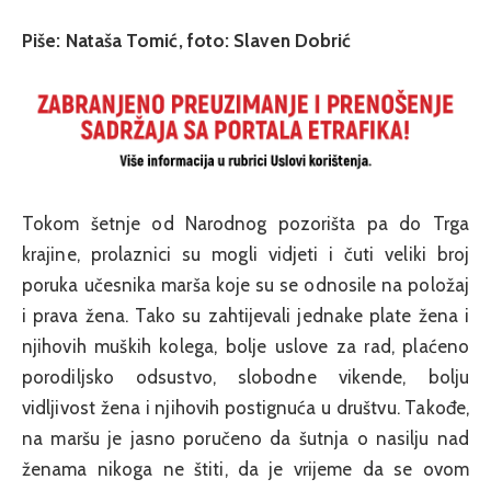
Piše: Nataša Tomić, foto: Slaven Dobrić
Tokom šetnje od Narodnog pozorišta pa do Trga
krajine, prolaznici su mogli vidjeti i čuti veliki broj
poruka učesnika marša koje su se odnosile na položaj
i prava žena. Tako su zahtijevali jednake plate žena i
njihovih muških kolega, bolje uslove za rad, plaćeno
porodiljsko odsustvo, slobodne vikende, bolju
vidljivost žena i njihovih postignuća u društvu. Takođe,
na maršu je jasno poručeno da šutnja o nasilju nad
ženama nikoga ne štiti, da je vrijeme da se ovom