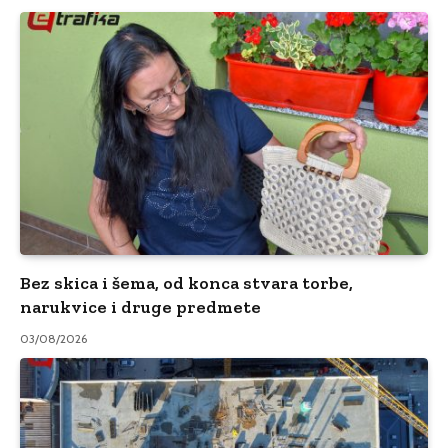
Bez skica i šema, od konca stvara torbe,
narukvice i druge predmete
03/08/2026