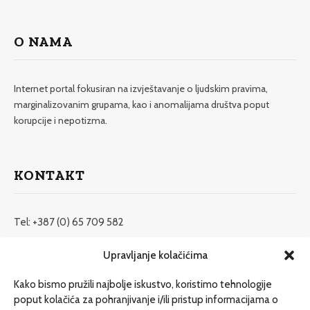
O NAMA
Internet portal fokusiran na izvještavanje o ljudskim pravima,
marginalizovanim grupama, kao i anomalijama društva poput
korupcije i nepotizma.
KONTAKT
Tel: +387 (0) 65 709 582
redakcija@etrafika.net
Upravljanje kolačićima
www.etrafika.net
Kako bismo pružili najbolje iskustvo, koristimo tehnologije
poput kolačića za pohranjivanje i/ili pristup informacijama o