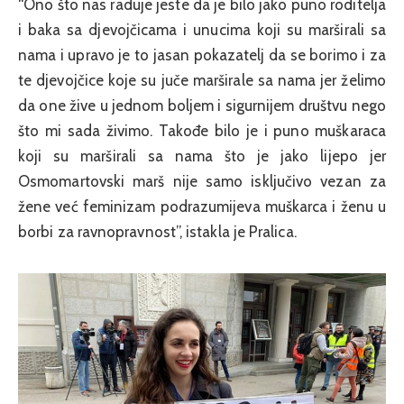
“Ono što nas raduje jeste da je bilo jako puno roditelja
i baka sa djevojčicama i unucima koji su marširali sa
nama i upravo je to jasan pokazatelj da se borimo i za
te djevojčice koje su juče marširale sa nama jer želimo
da one žive u jednom boljem i sigurnijem društvu nego
što mi sada živimo. Takođe bilo je i puno muškaraca
koji su marširali sa nama što je jako lijepo jer
Osmomartovski marš nije samo isključivo vezan za
žene već feminizam podrazumijeva muškarca i ženu u
borbi za ravnopravnost”, istakla je Pralica.