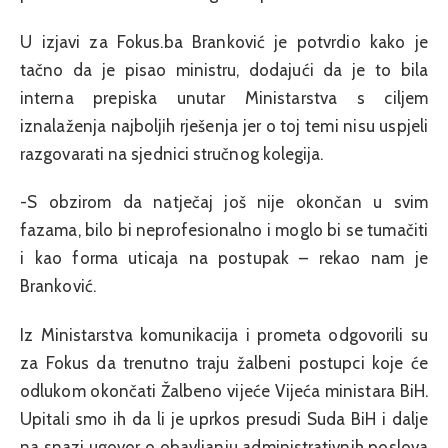
U izjavi za Fokus.ba Branković je potvrdio kako je
tačno da je pisao ministru, dodajući da je to bila
interna prepiska unutar Ministarstva s ciljem
iznalaženja najboljih rješenja jer o toj temi nisu uspjeli
razgovarati na sjednici stručnog kolegija.
-S obzirom da natječaj još nije okončan u svim
fazama, bilo bi neprofesionalno i moglo bi se tumačiti
i kao forma uticaja na postupak – rekao nam je
Branković.
Iz Ministarstva komunikacija i prometa odgovorili su
za Fokus da trenutno traju žalbeni postupci koje će
odlukom okončati Žalbeno vijeće Vijeća ministara BiH.
Upitali smo ih da li je uprkos presudi Suda BiH i dalje
na snazi ugovor o obavljanju administrativnih poslova