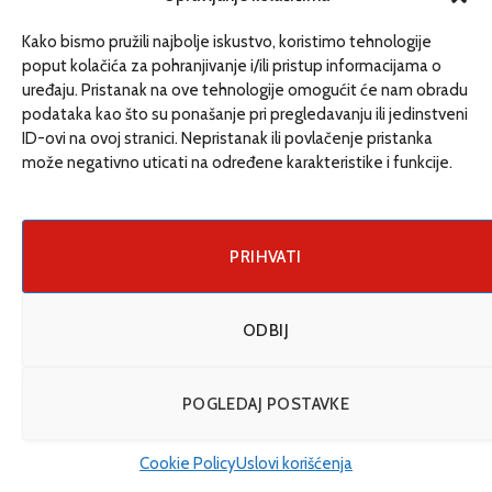
Kako bismo pružili najbolje iskustvo, koristimo tehnologije
poput kolačića za pohranjivanje i/ili pristup informacijama o
uređaju. Pristanak na ove tehnologije omogućit će nam obradu
podataka kao što su ponašanje pri pregledavanju ili jedinstveni
ID-ovi na ovoj stranici. Nepristanak ili povlačenje pristanka
može negativno uticati na određene karakteristike i funkcije.
PRIHVATI
Beton izjeda zelenilo: Skrivena cijena urbanog
razvoja
29/07/2026
ODBIJ
Video
POGLEDAJ POSTAVKE
Player
Cookie Policy
Uslovi korišćenja