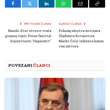
Facebook
Twitter
LinkedIn
WhatsApp
Email
Copy
Link
PRETHODNI ČLANAK
SLJEDEĆI ČLANAK
Banski dvor otvorio vrata
Pokušaj ubistva novinara
pisanoj riječi: Počeo festival
Vladimira Kovačevića:
književnosti “Imperativ”
Marko Čolić izdržava kaznu
van zatvora
POVEZANI
ČLANCI