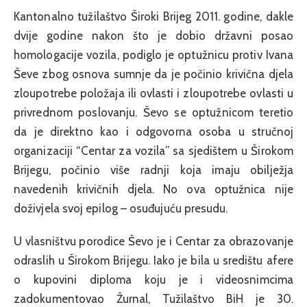
Kantonalno tužilaštvo Široki Brijeg 2011. godine, dakle
dvije godine nakon što je dobio državni posao
homologacije vozila, podiglo je optužnicu protiv Ivana
Ševe zbog osnova sumnje da je počinio krivična djela
zloupotrebe položaja ili ovlasti i zloupotrebe ovlasti u
privrednom poslovanju. Ševo se optužnicom teretio
da je direktno kao i odgovorna osoba u stručnoj
organizaciji “Centar za vozila” sa sjedištem u Širokom
Brijegu, počinio više radnji koja imaju obilježja
navedenih krivičnih djela. No ova optužnica nije
doživjela svoj epilog – osuđujuću presudu.
U vlasništvu porodice Ševo je i Centar za obrazovanje
odraslih u Širokom Brijegu. Iako je bila u središtu afere
o kupovini diploma koju je i videosnimcima
zadokumentovao Žurnal, Tužilaštvo BiH je 30.