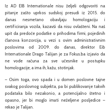
Iz AD EIB Internationale nisu željeli odgovoriti na
pitanje zašto uprkos sudskoj presudi iz 2015. do
danas nesmetano obavljaju homologaciju i
certificiranja vozila, kazavši da nisu ovlašteni. Na naš
upit da predoče podatke o prihodima firmi, pojedinih
članova konzorcija, u vezi s ovim administrativnim
poslovima od 2009. do danas, direktor Eib
Internationale Drago Talijan je za Fokus.ba izjavio da
ne vode računa za sve učesnike u postupku
homologacije, a ima ih, kažu, stotinjak.
– Osim toga, ovo spada i u domen poslovne tajne
svakog poslovnog subjekta, pa bi publikovanje takvih
podataka bilo nezakonio, a potencijalno štetno i
opasno, jer bi moglo imati neželjene posljedice –
rekao je Talijan.