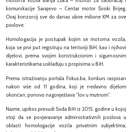
motorna vozila Banja Luka – Institut za saobraćaj i
komunikacije Sarajevo – Centar motor Široki Brijeg.
Ovaj konzorcij sve do danas ubire milione KM za ove
poslove.
Homologacija je postupak kojim se motorna vozila,
koja se prvi put registruju na teritoriji BiH, kao i njihovi
dijelovi, prema svojim konstrukcionim i sigurnosnim
karakteristikama usklađuju s propisima u BiH.
Prema istraživanju portala Fokus.ba, konkurs raspisan
nakon više od 11 godina, koji je nedavno dijelom
okončan, ponovo nagovještava “lov u mutnom”.
Naime, uprkos presudi Suda BiH iz 2015. godine u kojoj
stoji da se povjeravanje administrativnih poslova u
oblasti homologacije vozila privatnim subjektima,