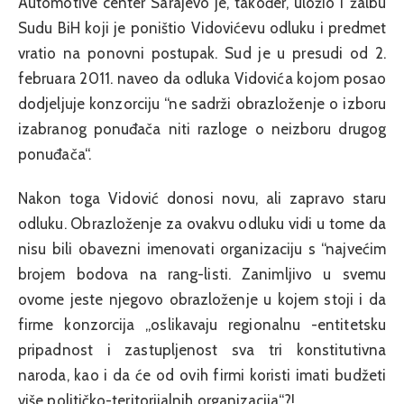
Automotive center Sarajevo je, također, uložio i žalbu
Sudu BiH koji je poništio Vidovićevu odluku i predmet
vratio na ponovni postupak. Sud je u presudi od 2.
februara 2011. naveo da odluka Vidovića kojom posao
dodjeljuje konzorciju “ne sadrži obrazloženje o izboru
izabranog ponuđača niti razloge o neizboru drugog
ponuđača“.
Nakon toga Vidović donosi novu, ali zapravo staru
odluku. Obrazloženje za ovakvu odluku vidi u tome da
nisu bili obavezni imenovati organizaciju s “najvećim
brojem bodova na rang-listi. Zanimljivo u svemu
ovome jeste njegovo obrazloženje u kojem stoji i da
firme konzorcija „oslikavaju regionalnu -entitetsku
pripadnost i zastupljenost sva tri konstitutivna
naroda, kao i da će od ovih firmi koristi imati budžeti
više političko-teritorijalnih organizacija“?!