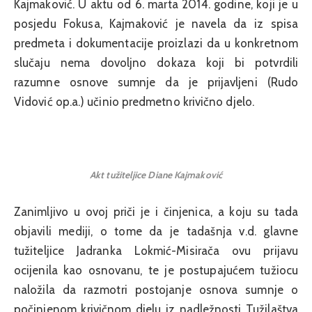
Kajmaković. U aktu od 6. marta 2014. godine, koji je u
posjedu Fokusa, Kajmaković je navela da iz spisa
predmeta i dokumentacije proizlazi da u konkretnom
slučaju nema dovoljno dokaza koji bi potvrdili
razumne osnove sumnje da je prijavljeni (Rudo
Vidović op.a.) učinio predmetno krivično djelo.
Akt tužiteljice Diane Kajmaković
Zanimljivo u ovoj priči je i činjenica, a koju su tada
objavili mediji, o tome da je tadašnja v.d. glavne
tužiteljice Jadranka Lokmić-Misirača ovu prijavu
ocijenila kao osnovanu, te je postupajućem tužiocu
naložila da razmotri postojanje osnova sumnje o
počinjenom krivičnom djelu iz nadležnosti Tužilaštva