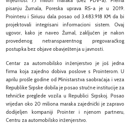
vrijednost 7,1 milion maraka (bez PDV-a). Prema
pisanju Žurnala, Poreska uprava RS-a je u 2019.
Prointeru i Siriusu dala posao od 3.483.918 KM da bi
projektovali integrisani informacioni sistem. Ovaj
ugovor, kako je naveo Žurnal, zaključen je nakon
provedenog netransparentnog pregovaračkog
postupka bez objave obavještenja u javnosti.
Centar za automobilsko inženjerstvo je još jedna
firma koja zajedno dobiva poslove s Prointerom. U
aprilu prošle godine od Ministarstva saobraćaja i veza
Republike Srpske dobila je posao stručne institucije za
tehničke preglede vozila u Republici Srpskoj. Posao
vrijedan oko 20 miliona maraka zajednički je zapravo
dodijeljen kompaniji Prointer i njenom partneru,
Centru za automobilsko inženjerstvo.