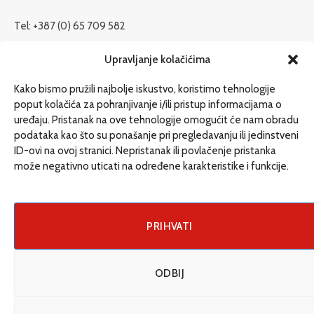
Tel: +387 (0) 65 709 582
redakcija@etrafika.net
Upravljanje kolačićima
www.etrafika.net
Kako bismo pružili najbolje iskustvo, koristimo tehnologije
poput kolačića za pohranjivanje i/ili pristup informacijama o
uređaju. Pristanak na ove tehnologije omogućit će nam obradu
Dosije
podataka kao što su ponašanje pri pregledavanju ili jedinstveni
Drugi pišu
ID-ovi na ovoj stranici. Nepristanak ili povlačenje pristanka
može negativno uticati na određene karakteristike i funkcije.
Društvo
Magazin
Može i drugačije
PRIHVATI
ENG
ODBIJ
© 2026 eTrafika. Design & Development by
Fixit d.o.o
.