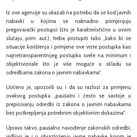
Iz ove agencije su ukazali na potrebu da se kod javnih
nabavki u kojima se naknadno primjenjuju
pregovarački postupci (što je karakteristično u ovom
slučaju, prim. aut.), treba pristupiti tako „kako bi se
situacije korištenja i primjene ove vrste postupka kao
najnetransparentnijeg postupka svele na minimum i
objektivizirale što je više moguće u skladu sa
odredbama zakona o javnim nabavkama“.
Uočeno je, upozorili su, i da su razlozi za primjenu
ovakvog postupka „paušalni i često se sastoje u
prepisivanju odredbi iz zakona o javnim nabavkama
bez potkrepljenja potrebnim objektivnim dokazima“.
Upravo takvo, paušalno navođenje zakonskih odredbi,
vidljivo je i u obrazloženju javne nabavke kojom je