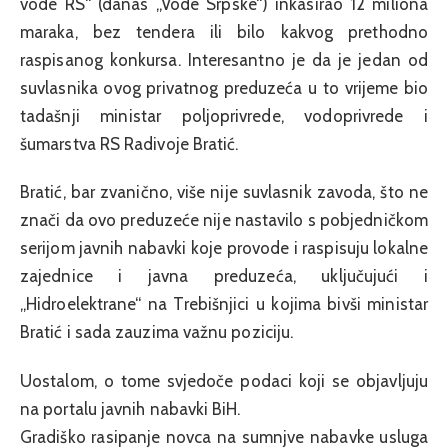
vode RS“ (danas „Vode Srpske“) inkasirao 12 miliona
maraka, bez tendera ili bilo kakvog prethodno
raspisanog konkursa. Interesantno je da je jedan od
suvlasnika ovog privatnog preduzeća u to vrijeme bio
tadašnji ministar poljoprivrede, vodoprivrede i
šumarstva RS Radivoje Bratić.
Bratić, bar zvanično, više nije suvlasnik zavoda, što ne
znači da ovo preduzeće nije nastavilo s pobjedničkom
serijom javnih nabavki koje provode i raspisuju lokalne
zajednice i javna preduzeća, uključujući i
„Hidroelektrane“ na Trebišnjici u kojima bivši ministar
Bratić i sada zauzima važnu poziciju.
Uostalom, o tome svjedoče podaci koji se objavljuju
na portalu javnih nabavki BiH.
Gradiško rasipanje novca na sumnjve nabavke usluga