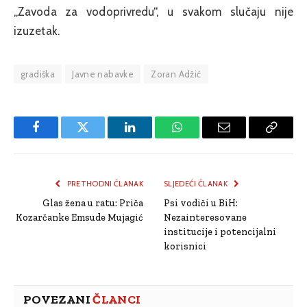
„Zavoda za vodoprivredu“, u svakom slučaju nije
izuzetak.
gradiška
Javne nabavke
Zoran Adžić
Facebook
Twitter
LinkedIn
WhatsApp
Email
Copy
Link
PRETHODNI ČLANAK
SLJEDEĆI ČLANAK
Glas žena u ratu: Priča
Psi vodiči u BiH:
Kozarčanke Emsude Mujagić
Nezainteresovane
institucije i potencijalni
korisnici
POVEZANI
ČLANCI