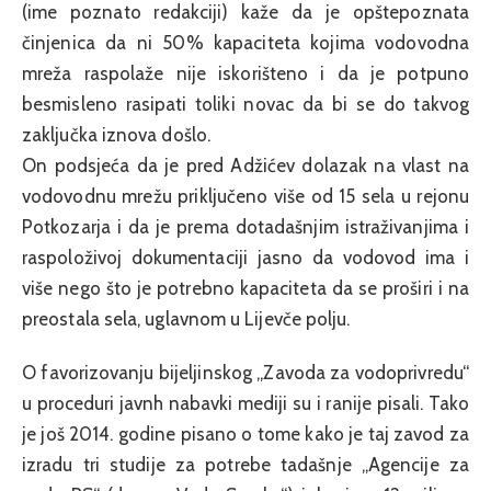
(ime poznato redakciji) kaže da je opštepoznata
činjenica da ni 50% kapaciteta kojima vodovodna
mreža raspolaže nije iskorišteno i da je potpuno
besmisleno rasipati toliki novac da bi se do takvog
zaključka iznova došlo.
On podsjeća da je pred Adžićev dolazak na vlast na
vodovodnu mrežu priključeno više od 15 sela u rejonu
Potkozarja i da je prema dotadašnjim istraživanjima i
raspoloživoj dokumentaciji jasno da vodovod ima i
više nego što je potrebno kapaciteta da se proširi i na
preostala sela, uglavnom u Lijevče polju.
O favorizovanju bijeljinskog „Zavoda za vodoprivredu“
u proceduri javnh nabavki mediji su i ranije pisali. Tako
je još 2014. godine pisano o tome kako je taj zavod za
izradu tri studije za potrebe tadašnje „Agencije za