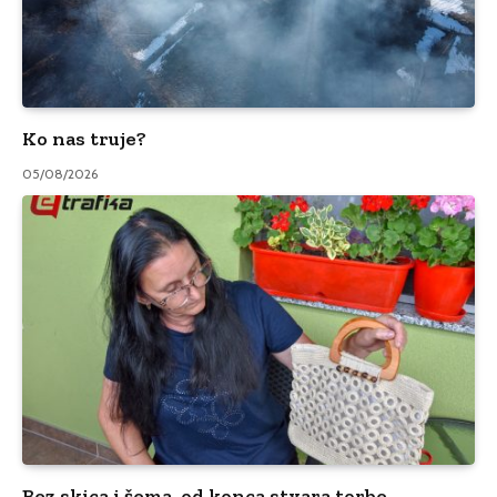
Ko nas truje?
05/08/2026
Bez skica i šema, od konca stvara torbe,