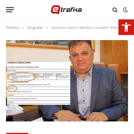
Open 
Početna
»
Drugi pišu
»
Sumnjive javne nabavke u Gradišci: Adžić daje milion privatnoj firmi iz Bijeljine