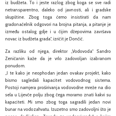
iz budžeta. To i jeste razlog zbog koga se sve radi
netransparentno, daleko od javnosti, ali i gradske
skupštine. Zbog toga ćemo insistirati da nam
gradonačelnik odgovori na brojna pitanja, a pitanje je
između ostalog gdje i u čijim džepovima završava
novac iz budžeta grada“, izričit je Dončić.
Za razliku od njega, direktor „Vodovoda“ Sandro
Zeničanin kaže da je vrlo zadovoljan izabranom
ponudom.
„I te kako je neophodan jedan ovakav projekt, kako
bismo sagledali kapacitet vodovodnog sistema.
Postoji namjera proširivanja vodovodne mreže na dio
sela u Lijevče polju zbog čega moramo znati kakvi su
kapaciteti. Mi smo zbog toga sagradili jedan novi
bunar na vodozahvatu. Izuzetno smo zadovoljni što je