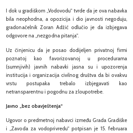
I dok u gradiškom „Vodovodu“ tvrde da je ova nabavka
bila neophodna, a opozicija i dio javnosti negoduju,
gradonačelnik Zoran Adžić odlučio je da izbjegava
odgovore na „nezgodna pitanja“.
Uz činjenicu da je posao dodijeljen privatnoj firmi
poznatoj kao favorizovanoj u procedurama
(sumnjivih) javnih nabavki jasna su i upozorenja
institucija i organizacija civilnog društva da bi ovakvu
vrstu postupaka trebalo izbjegavati kao
netransparentnu i pogodnu za zloupotrebe.
Javno „bez obavještenja“
Ugovor o predmetnoj nabavci između Grada Gradiške
i „Zavoda za vodoprivredu“ potpisan je 15. februara