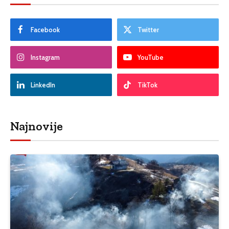
Facebook
Twitter
Instagram
YouTube
LinkedIn
TikTok
Najnovije