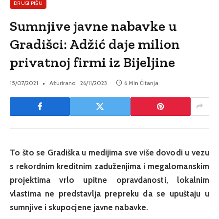
DRUGI PIŠU
Sumnjive javne nabavke u
Gradišci: Adžić daje milion
privatnoj firmi iz Bijeljine
15/07/2021
Ažurirano:
26/11/2023
6 Min Čitanja
To što se Gradiška u medijima sve više dovodi u vezu
s rekordnim kreditnim zaduženjima i megalomanskim
projektima vrlo upitne opravdanosti, lokalnim
vlastima ne predstavlja prepreku da se upuštaju u
sumnjive i skupocjene javne nabavke.