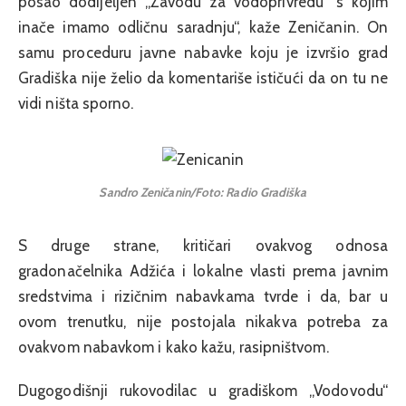
posao dodijeljen „Zavodu za vodoprivredu“ s kojim
inače imamo odličnu saradnju“, kaže Zeničanin. On
samu proceduru javne nabavke koju je izvršio grad
Gradiška nije želio da komentariše ističući da on tu ne
vidi ništa sporno.
Sandro Zeničanin/Foto: Radio Gradiška
S druge strane, kritičari ovakvog odnosa
gradonačelnika Adžića i lokalne vlasti prema javnim
sredstvima i rizičnim nabavkama tvrde i da, bar u
ovom trenutku, nije postojala nikakva potreba za
ovakvom nabavkom i kako kažu, rasipništvom.
Dugogodišnji rukovodilac u gradiškom „Vodovodu“