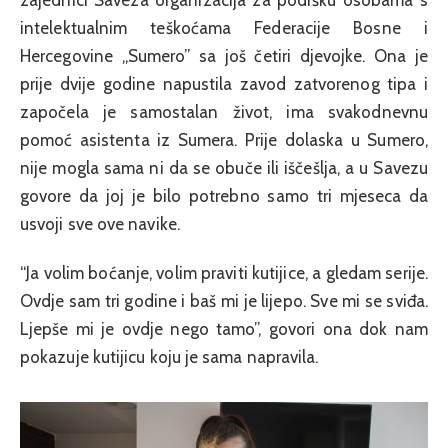
zajednici Saveza organizacija za podršku osobama s
intelektualnim teškoćama Federacije Bosne i
Hercegovine „Sumero” sa još četiri djevojke. Ona je
prije dvije godine napustila zavod zatvorenog tipa i
započela je samostalan život, ima svakodnevnu
pomoć asistenta iz Sumera. Prije dolaska u Sumero,
nije mogla sama ni da se obuče ili iščešlja, a u Savezu
govore da joj je bilo potrebno samo tri mjeseca da
usvoji sve ove navike.
“Ja volim boćanje, volim praviti kutijice, a gledam serije.
Ovdje sam tri godine i baš mi je lijepo. Sve mi se sviđa.
Ljepše mi je ovdje nego tamo”, govori ona dok nam
pokazuje kutijicu koju je sama napravila.