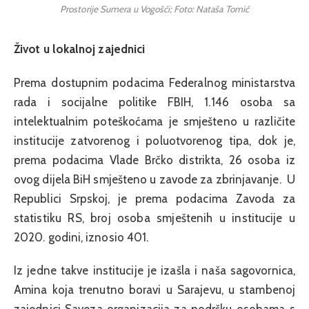
Prostorije Sumera u Vogošći; Foto: Nataša Tomić
Život u lokalnoj zajednici
Prema dostupnim podacima Federalnog ministarstva
rada i socijalne politike FBIH, 1.146 osoba sa
intelektualnim poteškoćama je smješteno u različite
institucije zatvorenog i poluotvorenog tipa, dok je,
prema podacima Vlade Brčko distrikta, 26 osoba iz
ovog dijela BiH smješteno u zavode za zbrinjavanje. U
Republici Srpskoj, je prema podacima Zavoda za
statistiku RS, broj osoba smještenih u institucije u
2020. godini, iznosio 401.
Iz jedne takve institucije je izašla i naša sagovornica,
Amina koja trenutno boravi u Sarajevu, u stambenoj