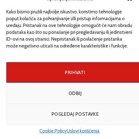
Kako bismo pružili najbolje iskustvo, koristimo tehnologije
poput kolačića za pohranjivanje i/ili pristup informacijama o
uređaju. Pristanak na ove tehnologije omogućit će nam obradu
podataka kao što su ponašanje pri pregledavanju ili jedinstveni
ID-ovi na ovoj stranici. Nepristanak ili povlačenje pristanka
može negativno uticati na određene karakteristike i funkcije.
Foto: Nataša Tomić
Put popločan mnogim preprekama
PRIHVATI
Jedan od problema sa kojima se suočavaju u programu
jeste što se u određenim slučajevima osobe teško
ODBIJ
prilagođavaju ovom modelu života. Haris Haverić ističe
da se ponekada desi da im ne odgovara smještaj ili
POGLEDAJ POSTAVKE
cimeri. U takvim slučajevima su fleksibilni pa osobe
mogu da promjene smještaj ili da čak žive same.
Cookie Policy
Uslovi korišćenja