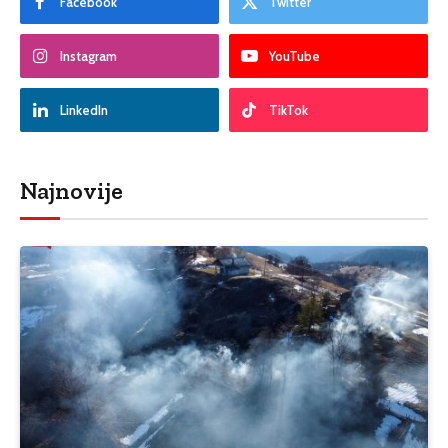
Facebook
Twitter
Instagram
YouTube
LinkedIn
TikTok
Najnovije