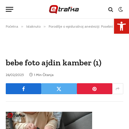
Open 
Početna
»
Istaknuto
»
Porodilje o epiduralnoj anesteziji: Posebni razgovori i različite cijene
bebe foto ajdin kamber (1)
26/02/2025
1 Min Čitanja