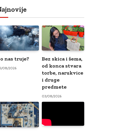
ajnovije
o nas truje?
Bez skica i šema,
od konca stvara
5/08/2026
torbe, narukvice
i druge
predmete
03/08/2026