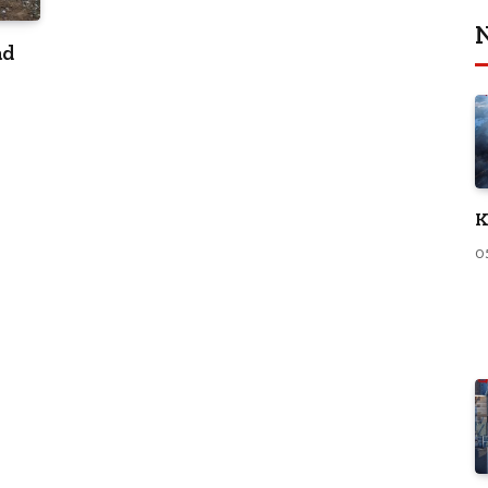
N
ad
K
0