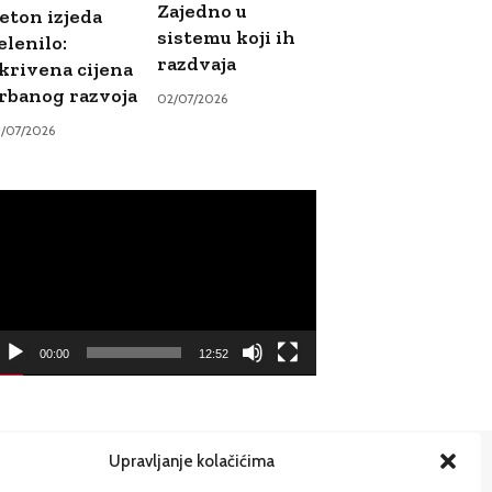
Zajedno u
eton izjeda
sistemu koji ih
elenilo:
razdvaja
krivena cijena
rbanog razvoja
02/07/2026
9/07/2026
ideo
ayer
00:00
12:52
Upravljanje kolačićima