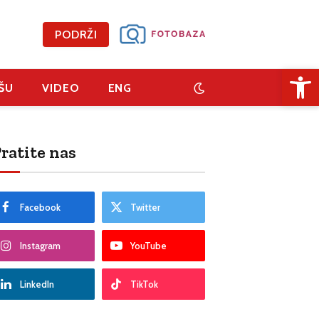
PODRŽI
Open 
ŠU
VIDEO
ENG
ratite nas
Facebook
Twitter
Instagram
YouTube
LinkedIn
TikTok