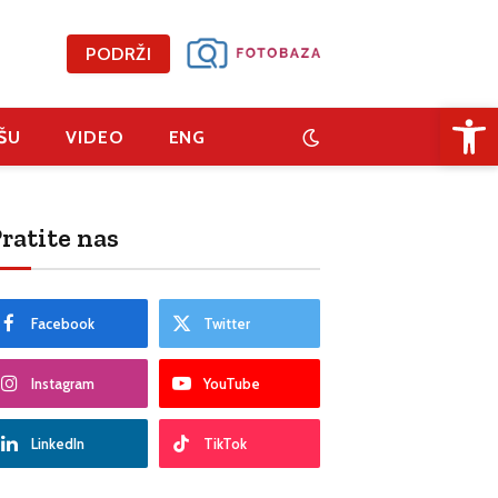
PODRŽI
Open 
ŠU
VIDEO
ENG
ratite nas
Facebook
Twitter
Instagram
YouTube
LinkedIn
TikTok