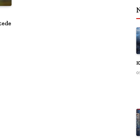
N
tede
K
0