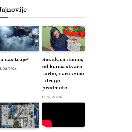
ajnovije
o nas truje?
Bez skica i šema,
od konca stvara
5/08/2026
torbe, narukvice
i druge
predmete
03/08/2026