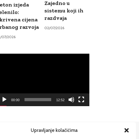
Zajedno u
eton izjeda
sistemu koji ih
elenilo:
razdvaja
krivena cijena
rbanog razvoja
02/07/2026
9/07/2026
ideo
ayer
00:00
12:52
Upravljanje kolačićima