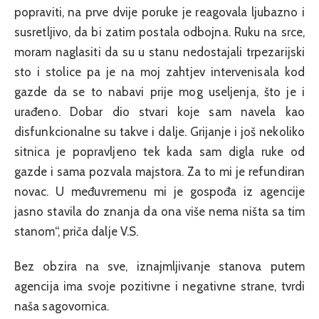
popraviti, na prve dvije poruke je reagovala ljubazno i
susretljivo, da bi zatim postala odbojna. Ruku na srce,
moram naglasiti da su u stanu nedostajali trpezarijski
sto i stolice pa je na moj zahtjev intervenisala kod
gazde da se to nabavi prije mog useljenja, što je i
urađeno. Dobar dio stvari koje sam navela kao
disfunkcionalne su takve i dalje. Grijanje i još nekoliko
sitnica je popravljeno tek kada sam digla ruke od
gazde i sama pozvala majstora. Za to mi je refundiran
novac. U međuvremenu mi je gospođa iz agencije
jasno stavila do znanja da ona više nema ništa sa tim
stanom“, priča dalje V.S.
Bez obzira na sve, iznajmljivanje stanova putem
agencija ima svoje pozitivne i negativne strane, tvrdi
naša sagovornica.