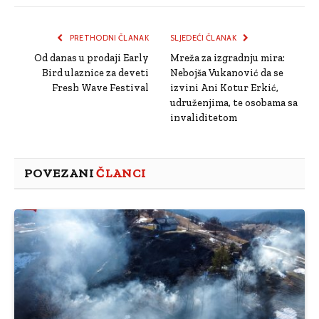
Link
PRETHODNI ČLANAK
SLJEDEĆI ČLANAK
Od danas u prodaji Early
Mreža za izgradnju mira:
Bird ulaznice za deveti
Nebojša Vukanović da se
Fresh Wave Festival
izvini Ani Kotur Erkić,
udruženjima, te osobama sa
invaliditetom
POVEZANI
ČLANCI