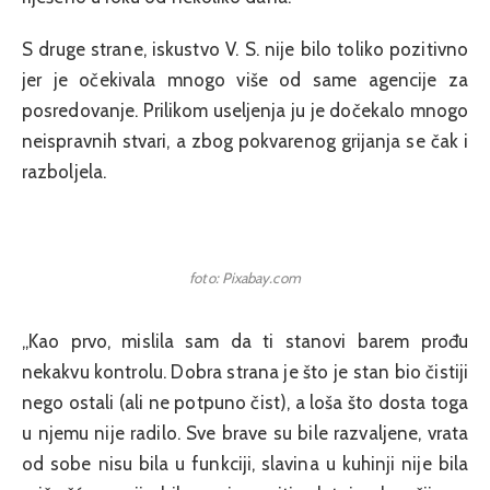
S druge strane, iskustvo V. S. nije bilo toliko pozitivno
jer je očekivala mnogo više od same agencije za
posredovanje. Prilikom useljenja ju je dočekalo mnogo
neispravnih stvari, a zbog pokvarenog grijanja se čak i
razboljela.
foto: Pixabay.com
„Kao prvo, mislila sam da ti stanovi barem prođu
nekakvu kontrolu. Dobra strana je što je stan bio čistiji
nego ostali (ali ne potpuno čist), a loša što dosta toga
u njemu nije radilo. Sve brave su bile razvaljene, vrata
od sobe nisu bila u funkciji, slavina u kuhinji nije bila