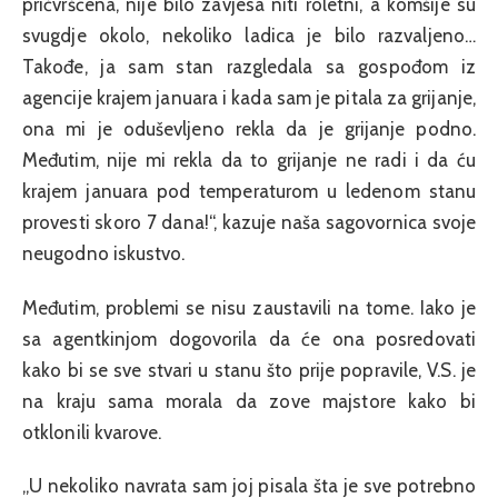
pričvršćena, nije bilo zavjesa niti roletni, a komšije su
svugdje okolo, nekoliko ladica je bilo razvaljeno…
Takođe, ja sam stan razgledala sa gospođom iz
agencije krajem januara i kada sam je pitala za grijanje,
ona mi je oduševljeno rekla da je grijanje podno.
Međutim, nije mi rekla da to grijanje ne radi i da ću
krajem januara pod temperaturom u ledenom stanu
provesti skoro 7 dana!“, kazuje naša sagovornica svoje
neugodno iskustvo.
Međutim, problemi se nisu zaustavili na tome. Iako je
sa agentkinjom dogovorila da će ona posredovati
kako bi se sve stvari u stanu što prije popravile, V.S. je
na kraju sama morala da zove majstore kako bi
otklonili kvarove.
„U nekoliko navrata sam joj pisala šta je sve potrebno