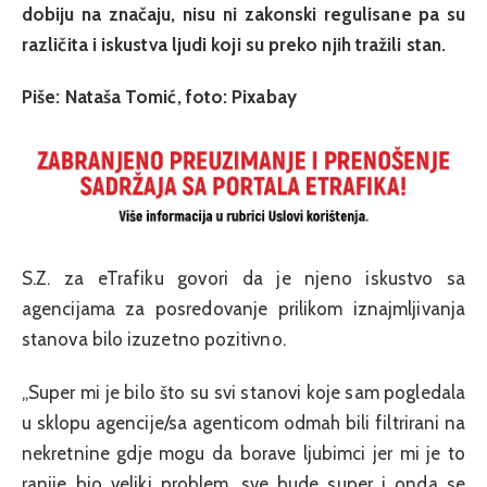
dobiju na značaju, nisu ni zakonski regulisane pa su
različita i iskustva ljudi koji su preko njih tražili stan.
Piše: Nataša Tomić, foto: Pixabay
S.Z. za eTrafiku govori da je njeno iskustvo sa
agencijama za posredovanje prilikom iznajmljivanja
stanova bilo izuzetno pozitivno.
„Super mi je bilo što su svi stanovi koje sam pogledala
u sklopu agencije/sa agenticom odmah bili filtrirani na
nekretnine gdje mogu da borave ljubimci jer mi je to
ranije bio veliki problem, sve bude super i onda se