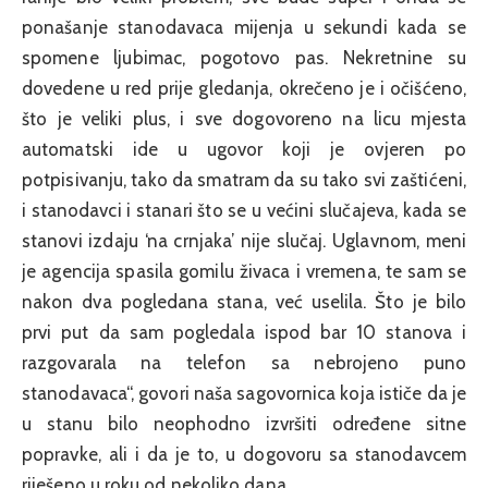
ponašanje stanodavaca mijenja u sekundi kada se
spomene ljubimac, pogotovo pas. Nekretnine su
dovedene u red prije gledanja, okrečeno je i očišćeno,
što je veliki plus, i sve dogovoreno na licu mjesta
automatski ide u ugovor koji je ovjeren po
potpisivanju, tako da smatram da su tako svi zaštićeni,
i stanodavci i stanari što se u većini slučajeva, kada se
stanovi izdaju ‘na crnjaka’ nije slučaj. Uglavnom, meni
je agencija spasila gomilu živaca i vremena, te sam se
nakon dva pogledana stana, već uselila. Što je bilo
prvi put da sam pogledala ispod bar 10 stanova i
razgovarala na telefon sa nebrojeno puno
stanodavaca“, govori naša sagovornica koja ističe da je
u stanu bilo neophodno izvršiti određene sitne
popravke, ali i da je to, u dogovoru sa stanodavcem
riješeno u roku od nekoliko dana.