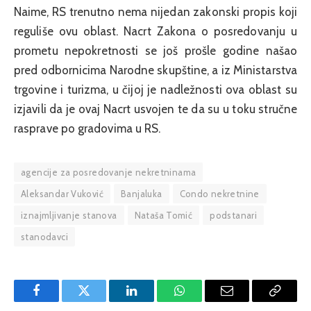
Naime, RS trenutno nema nijedan zakonski propis koji
reguliše ovu oblast. Nacrt Zakona o posredovanju u
prometu nepokretnosti se još prošle godine našao
pred odbornicima Narodne skupštine, a iz Ministarstva
trgovine i turizma, u čijoj je nadležnosti ova oblast su
izjavili da je ovaj Nacrt usvojen te da su u toku stručne
rasprave po gradovima u RS.
agencije za posredovanje nekretninama
Aleksandar Vuković
Banjaluka
Condo nekretnine
iznajmljivanje stanova
Nataša Tomić
podstanari
stanodavci
Facebook
Twitter
LinkedIn
WhatsApp
Email
Copy