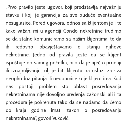
„Prvo pravilo jeste ugovor, koji predstavlja najvažniju
stavku i koji je garancija za sve buduće eventualne
nesuglasice. Pored ugovora, odnos sa klijentom je i te
kako važan, mi u agenciji Condo nekretnine trudimo
se da stalno komuniciramo sa našim klijentima, te da
ih redovno obavještavamo o stanju njihove
nekretnine. Jedno od pravila jeste da se klijent
ispoštuje do samog početka, bilo da je riječ o prodaji
ili iznajmljivanju, cilj je biti klijentu na usluzi za sva
neophodna pitanja ili nedoumice koje klijent ima. Kod
nas postoji problem što oblast posredovanja
nekretninama nije dovoljno uređenja zakonski, ali i ta
procedura je pokrenuta tako da se nadamo da ćemo
do kraja godine imati zakon o posredovanju
nekretninama“, govori Vuković.