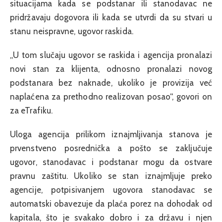
situacijama kada se podstanar ili stanodavac ne
pridržavaju dogovora ili kada se utvrdi da su stvari u
stanu neispravne, ugovor raskida.
„U tom slučaju ugovor se raskida i agencija pronalazi
novi stan za klijenta, odnosno pronalazi novog
podstanara bez naknade, ukoliko je provizija već
naplaćena za prethodno realizovan posao“, govori on
za eTrafiku.
Uloga agencija prilikom iznajmljivanja stanova je
prvenstveno posrednička a pošto se zaključuje
ugovor, stanodavac i podstanar mogu da ostvare
pravnu zaštitu. Ukoliko se stan iznajmljuje preko
agencije, potpisivanjem ugovora stanodavac se
automatski obavezuje da plaća porez na dohodak od
kapitala, što je svakako dobro i za državu i njen