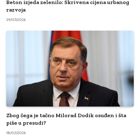
Beton izjeda zelenilo: Skrivena cijena urbanog
razvoja
29/07/2026
Zbog čega je tačno Milorad Dodik osuđen i šta
piše u presudi?
18/03/2026