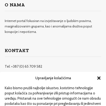
O NAMA
Internet portal fokusiran na izvještavanje o ljudskim pravima,
marginalizovanim grupama, kao i anomalijama društva poput
korupcije i nepotizma.
KONTAKT
Tel: +387 (0) 65 709 582
redakcija@etrafika.net
Upravljanje kolačićima
www.etrafika.net
Kako bismo pružili najbolje iskustvo, koristimo tehnologije
poput kolačića za pohranjivanje i/ili pristup informacijama o
uređaju. Pristanak na ove tehnologije omogućit će nam obradu
Dosije
podataka kao što su ponašanje pri pregledavanju ili jedinstveni