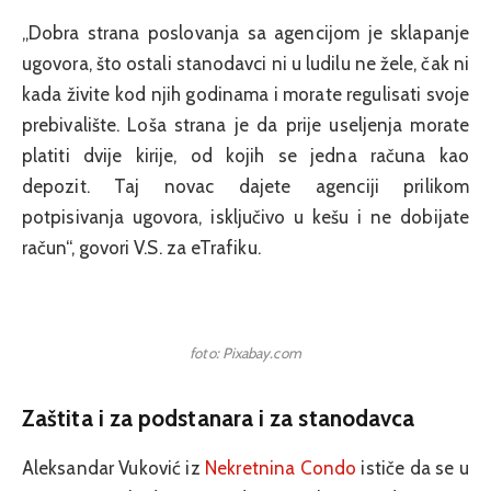
„Dobra strana poslovanja sa agencijom je sklapanje
ugovora, što ostali stanodavci ni u ludilu ne žele, čak ni
kada živite kod njih godinama i morate regulisati svoje
prebivalište. Loša strana je da prije useljenja morate
platiti dvije kirije, od kojih se jedna računa kao
depozit. Taj novac dajete agenciji prilikom
potpisivanja ugovora, isključivo u kešu i ne dobijate
račun“, govori V.S. za eTrafiku.
foto: Pixabay.com
Zaštita i za podstanara i za stanodavca
Aleksandar Vuković iz
Nekretnina Condo
ističe da se u