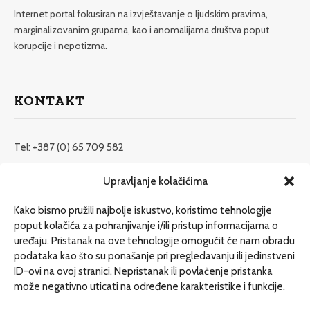
Internet portal fokusiran na izvještavanje o ljudskim pravima,
marginalizovanim grupama, kao i anomalijama društva poput
korupcije i nepotizma.
KONTAKT
Tel: +387 (0) 65 709 582
redakcija@etrafika.net
Upravljanje kolačićima
www.etrafika.net
Kako bismo pružili najbolje iskustvo, koristimo tehnologije
poput kolačića za pohranjivanje i/ili pristup informacijama o
uređaju. Pristanak na ove tehnologije omogućit će nam obradu
Dosije
podataka kao što su ponašanje pri pregledavanju ili jedinstveni
Drugi pišu
ID-ovi na ovoj stranici. Nepristanak ili povlačenje pristanka
može negativno uticati na određene karakteristike i funkcije.
Društvo