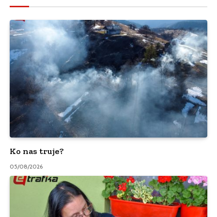
Ko nas truje?
05/08/2026