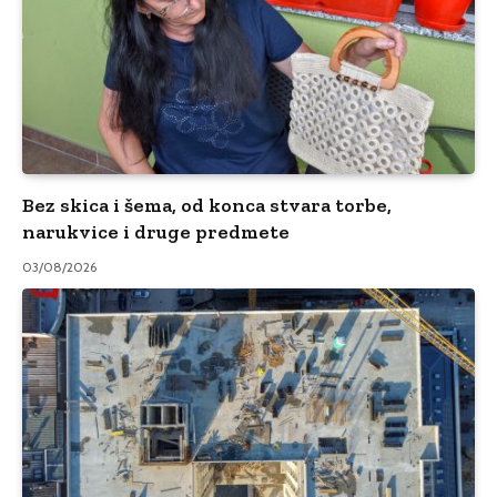
Bez skica i šema, od konca stvara torbe,
narukvice i druge predmete
03/08/2026