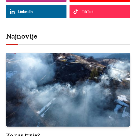
LinkedIn
TikTok
Najnovije
Ko nas truje?