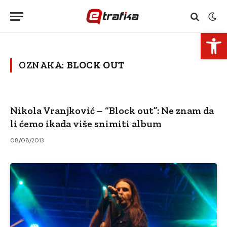
Open 
OZNAKA:
BLOCK OUT
Nikola Vranjković – “Block out”: Ne znam da
li ćemo ikada više snimiti album
08/08/2013