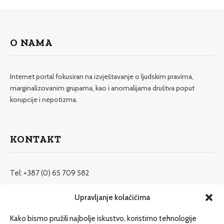
O NAMA
Internet portal fokusiran na izvještavanje o ljudskim pravima,
marginalizovanim grupama, kao i anomalijama društva poput
korupcije i nepotizma.
KONTAKT
Tel: +387 (0) 65 709 582
redakcija@etrafika.net
Upravljanje kolačićima
www.etrafika.net
Kako bismo pružili najbolje iskustvo, koristimo tehnologije