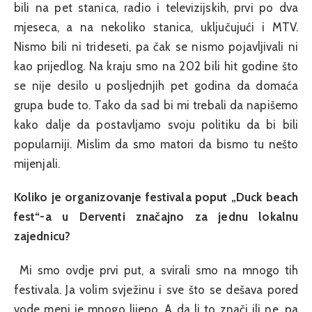
bili na pet stanica, radio i televizijskih, prvi po dva
mjeseca, a na nekoliko stanica, uključujući i MTV.
Nismo bili ni trideseti, pa čak se nismo pojavljivali ni
kao prijedlog. Na kraju smo na 202 bili hit godine što
se nije desilo u posljednjih pet godina da domaća
grupa bude to. Tako da sad bi mi trebali da napišemo
kako dalje da postavljamo svoju politiku da bi bili
popularniji. Mislim da smo matori da bismo tu nešto
mijenjali.
Koliko je organizovanje festivala poput „Duck beach
fest“-a u Derventi značajno za jednu lokalnu
zajednicu?
Mi smo ovdje prvi put, a svirali smo na mnogo tih
festivala. Ja volim svježinu i sve što se dešava pored
vode meni je mnogo lijepo. A da li to znači ili ne, pa