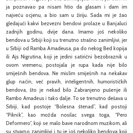
ja poznavao pa nisam htio da glasam i dam im
najveću ocjenu, a bio sam u žiriju. Sada mi je žao
gledajući kakvi bezvezni bendovi prolaze u Banjaluci
zadnjih godinu, dvije dana. Imamo još nekoliko
bendova u Srbiji koji su trenutno strašno zanimljivi, jer
u Srbiji od Ramba Amadeusa, pa do nekog Bed kopija
ili Ajs Nigrutina, koji je jedini satirični bezobraznik u
ovom vremenu, postojala je rupa kada nije bilo
smiješnih bendova. Ne mislim smiješnih na nekakav
glup način, već pravih, inteligentnih, humorističkih
bendova, što je nekad bilo Zabranjeno pušenje ili
Rambo Amadeus i tako dalje. To se trenutno dešava u
Srbiji, kad postoje “Bolesna štenad”, kad postoji
“Piknik”, kao možda nosilac svega toga, “Pero
Deformero”, koji se malo bave narodnom muzikom, ali
su stvarno zanimljivi i tu je još nekoliko bendova koji