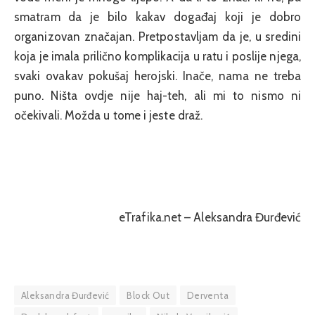
smatram da je bilo kakav događaj koji je dobro
organizovan značajan. Pretpostavljam da je, u sredini
koja je imala prilično komplikacija u ratu i poslije njega,
svaki ovakav pokušaj herojski. Inače, nama ne treba
puno. Ništa ovdje nije haj-teh, ali mi to nismo ni
očekivali. Možda u tome i jeste draž.
eTrafika.net –
Aleksandra Đurđević
Aleksandra Đurđević
Block Out
Derventa