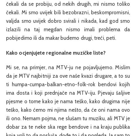
čekali da se probiju, od nekih drugih, mi nismo toliko
čekali. Mi smo uvijek bili bezobrazni, beskompromisni,
valjda smo uvijek dobro svirali i nikada, kad god smo
izlazili na taj megdan nismo imali problema da
pobijedimo ili da makar budemo drugi, treći, peti.
Kako ocjenjujete regionalne muzičke liste?
Mi se, na primjer, na MTV-ju ne pojavljujemo. Mislim
da je MTV najbitniji za ove naše kvazi drugare, a to su
ti humpa-cumpa-balkan-etno-folk-rok bendovi kojih
ima dosta i koji prednjače na MTV-iju. Pjevaju šaljive
pjesme o tome kako je nama teško, kako drugima nije
teško, kako ćemo mi njima nešto, da će oni nama ovo
ili ono. Nemam pojma, ne slušam tu muziku, ali MTV je
dobar za te neke ska rege bendove i na kraju publika
koja voli to da posluša, dođe to i da pogleda. Ja sam to