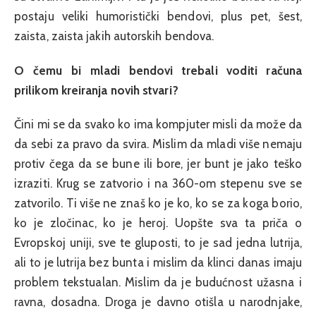
postaju veliki humoristički bendovi, plus pet, šest,
zaista, zaista jakih autorskih bendova.
O čemu bi mladi bendovi trebali voditi računa
prilikom kreiranja novih stvari?
Čini mi se da svako ko ima kompjuter misli da može da
da sebi za pravo da svira. Mislim da mladi više nemaju
protiv čega da se bune ili bore, jer bunt je jako teško
izraziti. Krug se zatvorio i na 360-om stepenu sve se
zatvorilo. Ti više ne znaš ko je ko, ko se za koga borio,
ko je zločinac, ko je heroj. Uopšte sva ta priča o
Evropskoj uniji, sve te gluposti, to je sad jedna lutrija,
ali to je lutrija bez bunta i mislim da klinci danas imaju
problem tekstualan. Mislim da je budućnost užasna i
ravna, dosadna. Droga je davno otišla u narodnjake,