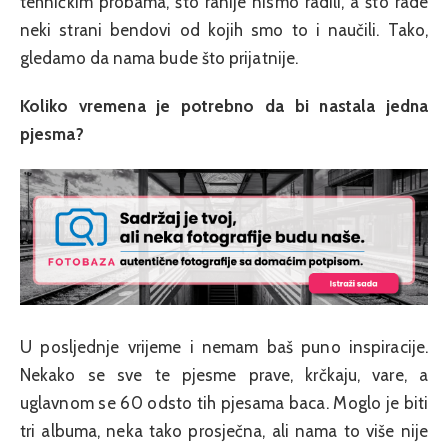
tehničkim probama, što ranije nismo radili, a što rade
neki strani bendovi od kojih smo to i naučili. Tako,
gledamo da nama bude što prijatnije.
Koliko vremena je potrebno da bi nastala jedna
pjesma?
U posljednje vrijeme i nemam baš puno inspiracije.
Nekako se sve te pjesme prave, krčkaju, vare, a
uglavnom se 60 odsto tih pjesama baca. Moglo je biti
tri albuma, neka tako prosječna, ali nama to više nije