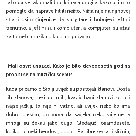
tako da se jako mali broj klinaca drogira, kako bi im to
pomoglo da naprave hit ili nešto. Ništa nije na njihovoj
strani osim činjenice da su gitare i bubnjevi jeftini
trenutno, a jeftini su i kompjuteri, a kompjuteri su užas
za tu neku muziku o kojoj mi pričamo.
Mali osvrt unazad. Kako je bilo devedesetih godina
probiti se na muzičku scenu?
Kada pričamo o Srbiji uvijek su postojali klanovi. Dosta
tih klanova, neki od njih, kvaziurbani klanovi su bili
najseljačkiji, to nije ni važno, ali uvijek neko ko ima
dobru pjesmu, on mora da sačeka neko vrijeme, a
mnogi su čekali jako dugo. Gledajući osamdesete,
koliko su neki bendovi, poput “Partibrejkersa” i sličnih,