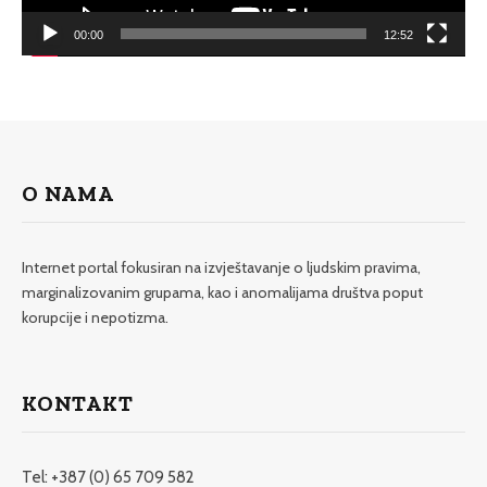
00:00
12:52
O NAMA
Internet portal fokusiran na izvještavanje o ljudskim pravima,
marginalizovanim grupama, kao i anomalijama društva poput
korupcije i nepotizma.
KONTAKT
Tel: +387 (0) 65 709 582