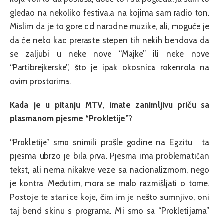
gledao na nekoliko festivala na kojima sam radio ton.
Mislim da je to gore od narodne muzike, ali, moguće je
da će neko kad preraste stepen tih nekih bendova da
se zaljubi u neke nove “Majke” ili neke nove
“Partibrejkerske”, što je ipak okosnica rokenrola na
ovim prostorima.
Kada je u pitanju MTV, imate zanimljivu priču sa
plasmanom pjesme “Prokletije”?
“Prokletije” smo snimili prošle godine na Egzitu i ta
pjesma ubrzo je bila prva. Pjesma ima problematičan
tekst, ali nema nikakve veze sa nacionalizmom, nego
je kontra. Međutim, mora se malo razmišljati o tome.
Postoje te stanice koje, čim im je nešto sumnjivo, oni
taj bend skinu s programa. Mi smo sa “Prokletijama”