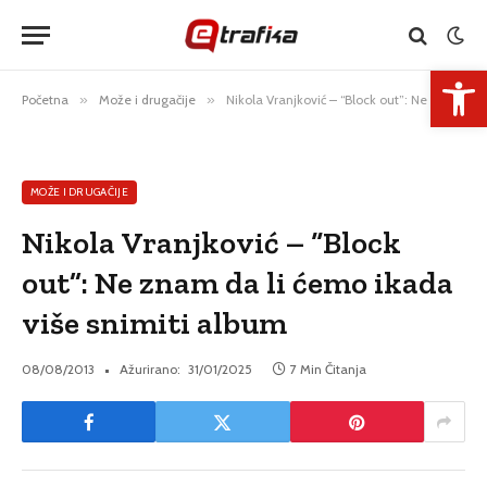
Open 
Početna
»
Može i drugačije
»
Nikola Vranjković – “Block out”: Ne znam da li ćemo ikada više snimiti album
MOŽE I DRUGAČIJE
Nikola Vranjković – “Block
out”: Ne znam da li ćemo ikada
više snimiti album
08/08/2013
Ažurirano:
31/01/2025
7 Min Čitanja