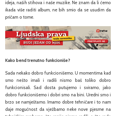
ideja, naših stihova i naše muzike. Ne znam da li ćemo
ikada više raditi album, ne bih smio da se usudim da
pričam o tome.
Kako bend trenutno funkcioniše?
Sada nekako dobro funkcionišemo. U momentima kad
smo nešto imali i radili nismo baš toliko dobro
funkcionisali. Sad dosta putujemo i sviramo, jako
dobro funkcionišemo i dobri smo na bini. Uredni smo i
brzo se namještamo. Imamo dobre tehničare i to nam
daje mogućnost da vježbamo neke nove pjesme na