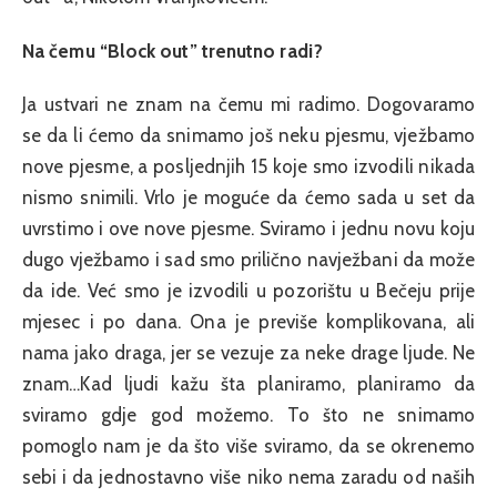
Na čemu “Block out” trenutno radi?
Ja ustvari ne znam na čemu mi radimo. Dogovaramo
se da li ćemo da snimamo još neku pjesmu, vježbamo
nove pjesme, a posljednjih 15 koje smo izvodili nikada
nismo snimili. Vrlo je moguće da ćemo sada u set da
uvrstimo i ove nove pjesme. Sviramo i jednu novu koju
dugo vježbamo i sad smo prilično navježbani da može
da ide. Već smo je izvodili u pozorištu u Bečeju prije
mjesec i po dana. Ona je previše komplikovana, ali
nama jako draga, jer se vezuje za neke drage ljude. Ne
znam…Kad ljudi kažu šta planiramo, planiramo da
sviramo gdje god možemo. To što ne snimamo
pomoglo nam je da što više sviramo, da se okrenemo
sebi i da jednostavno više niko nema zaradu od naših