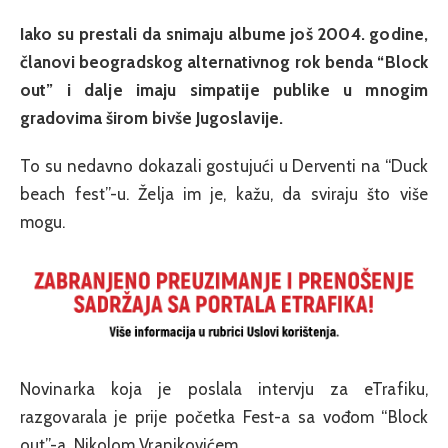
Iako su prestali da snimaju albume još 2004. godine,
članovi beogradskog alternativnog rok benda “Block
out” i dalje imaju simpatije publike u mnogim
gradovima širom bivše Jugoslavije.
To su nedavno dokazali gostujući u Derventi na “Duck
beach fest”-u. Želja im je, kažu, da sviraju što više
mogu.
Novinarka koja je poslala intervju za eTrafiku,
razgovarala je prije početka Fest-a sa vođom “Block
out”-a, Nikolom Vranjkovićem.