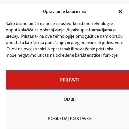
redakcija@etrafika.net
Upravljanje kolačićima
www.etrafika.net
Kako bismo pružili najbolje iskustvo, koristimo tehnologije
poput kolačića za pohranjivanje i/ili pristup informacijama o
uređaju. Pristanak na ove tehnologije omogućit će nam obradu
Dosije
podataka kao što su ponašanje pri pregledavanju ili jedinstveni
Drugi pišu
ID-ovi na ovoj stranici. Nepristanak ili povlačenje pristanka
može negativno uticati na određene karakteristike i funkcije.
Društvo
Magazin
Može i drugačije
PRIHVATI
ENG
ODBIJ
© 2026 eTrafika. Design & Development by
Fixit d.o.o
.
POGLEDAJ POSTAVKE
Uslovi korišćenja
O nama
Impressum
Kontakt