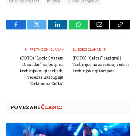
Duck beach fest
muzika
Nikola Vranjković
Facebook
Twitter
LinkedIn
WhatsApp
Email
Copy
Link
PRETHODNI ČLANAK
SLJEDEĆI ČLANAK
(FOTO) “Logic System
(FOTO) “Celtsi” razigrali
Disorder” najbolji na
Trebinjce na završnoj večeri
trebinjskoj gitarijadi,
trebinjske gitarijade
večeras nastupaju
“Orthodox Celts”
POVEZANI
ČLANCI