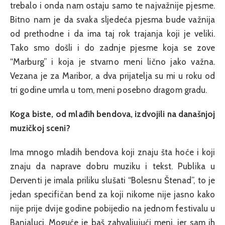
trebalo i onda nam ostaju samo te najvažnije pjesme.
Bitno nam je da svaka sljedeća pjesma bude važnija
od prethodne i da ima taj rok trajanja koji je veliki.
Tako smo došli i do zadnje pjesme koja se zove
“Marburg” i koja je stvarno meni lično jako važna.
Vezana je za Maribor, a dva prijatelja su mi u roku od
tri godine umrla u tom, meni posebno dragom gradu.
Koga biste, od mlađih bendova, izdvojili na današnjoj
muzičkoj sceni?
Ima mnogo mladih bendova koji znaju šta hoće i koji
znaju da naprave dobru muziku i tekst. Publika u
Derventi je imala priliku slušati “Bolesnu Štenad”, to je
jedan specifičan bend za koji nikome nije jasno kako
nije prije dvije godine pobijedio na jednom festivalu u
Banjaluci. Moguće je baš zahvaljujući meni, jer sam ih