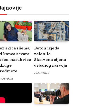
ajnovije
ez skica i šema,
Beton izjeda
d konca stvara
zelenilo:
orbe, narukvice
Skrivena cijena
 druge
urbanog razvoja
redmete
29/07/2026
3/08/2026