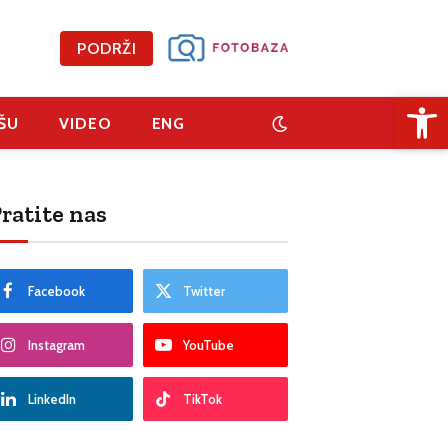
PODRŽI
Open 
ŠU
VIDEO
ENG
ratite nas
Facebook
Twitter
Instagram
YouTube
LinkedIn
TikTok