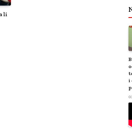
N
 li
B
o
t
i
p
0