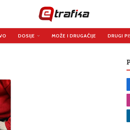
VO
DOSIJE
MOŽE I DRUGAČIJE
DRUGI PI
P