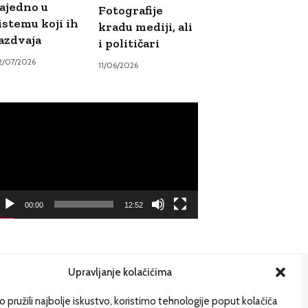
ajedno u
Fotografije
istemu koji ih
kradu mediji, ali
azdvaja
i političari
2/07/2026
11/06/2026
ideo
ayer
00:00
12:52
Upravljanje kolačićima
ije
 pružili najbolje iskustvo, koristimo tehnologije poput kolačića