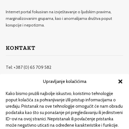
Internet portal fokusiran na izvještavanje o ljudskim pravima,
marginalizovanim grupama, kao i anomalijama društva poput
korupcije i nepotizma.
KONTAKT
Tel: +387 (0) 65 709 582
redakcija@etrafika.net
Upravljanje kolačićima
www.etrafika.net
Kako bismo pružili najbolje iskustvo, koristimo tehnologije
poput kolačića za pohranjivanje i/ili pristup informacijama o
uređaju. Pristanak na ove tehnologije omogućit će nam obradu
Dosije
podataka kao što su ponašanje pri pregledavanju ili jedinstveni
Drugi pišu
ID-ovi na ovoj stranici. Nepristanak ili povlačenje pristanka
može negativno uticati na određene karakteristike i funkcije.
Društvo