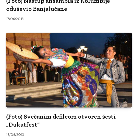
(Foto) Nastup ansambla iz Kolumbije
oduševio Banjalučane
17/06/2013
(Foto) Svečanim defileom otvoren šesti
„Dukatfest“
16/06/2013