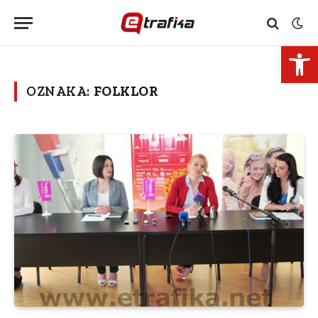
Open 
OZNAKA:
FOLKLOR