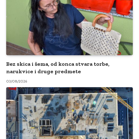
Bez skica i šema, od konca stvara torbe,
narukvice i druge predmete
03/08/2026