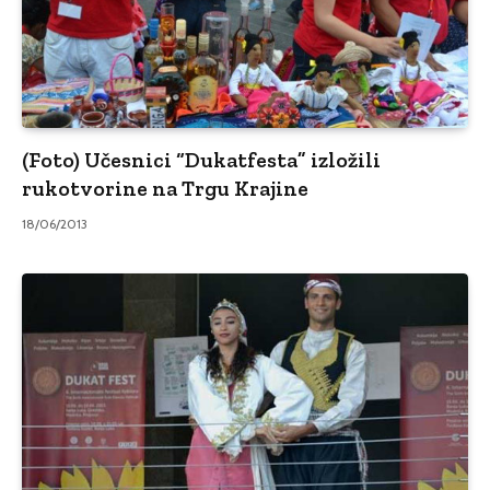
(Foto) Učesnici “Dukatfesta” izložili
rukotvorine na Trgu Krajine
18/06/2013