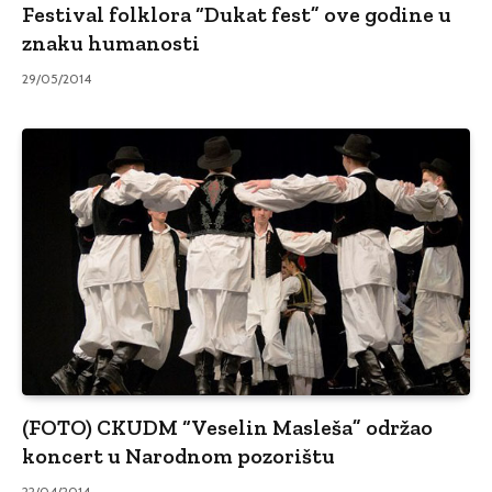
Festival folklora “Dukat fest” ove godine u
znaku humanosti
29/05/2014
(FOTO) CKUDM “Veselin Masleša” održao
koncert u Narodnom pozorištu
22/04/2014