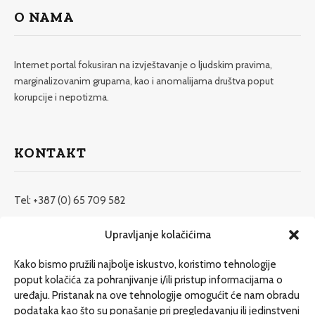
O NAMA
Internet portal fokusiran na izvještavanje o ljudskim pravima,
marginalizovanim grupama, kao i anomalijama društva poput
korupcije i nepotizma.
KONTAKT
Tel: +387 (0) 65 709 582
redakcija@etrafika.net
Upravljanje kolačićima
www.etrafika.net
Kako bismo pružili najbolje iskustvo, koristimo tehnologije
poput kolačića za pohranjivanje i/ili pristup informacijama o
uređaju. Pristanak na ove tehnologije omogućit će nam obradu
Dosije
podataka kao što su ponašanje pri pregledavanju ili jedinstveni