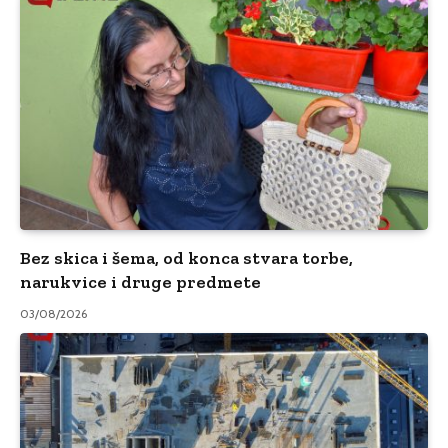
Bez skica i šema, od konca stvara torbe,
narukvice i druge predmete
03/08/2026