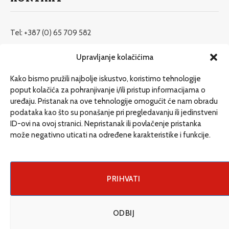
Tel: +387 (0) 65 709 582
redakcija@etrafika.net
Upravljanje kolačićima
www.etrafika.net
Kako bismo pružili najbolje iskustvo, koristimo tehnologije
poput kolačića za pohranjivanje i/ili pristup informacijama o
uređaju. Pristanak na ove tehnologije omogućit će nam obradu
Dosije
podataka kao što su ponašanje pri pregledavanju ili jedinstveni
Drugi pišu
ID-ovi na ovoj stranici. Nepristanak ili povlačenje pristanka
može negativno uticati na određene karakteristike i funkcije.
Društvo
Magazin
Može i drugačije
PRIHVATI
ENG
ODBIJ