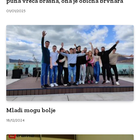
puna vreća brašna, ona je obična brvnara”
01/01/2025
Mladi mogu bolje
18/12/2024