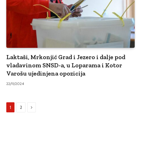
Laktaši, Mrkonjić Grad i Jezero i dalje pod
vladavinom SNSD-a, u Loparama i Kotor
Varošu ujedinjena opozicija
22/11/2024
Sljedeći
1
2