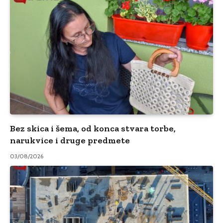
Bez skica i šema, od konca stvara torbe,
narukvice i druge predmete
03/08/2026