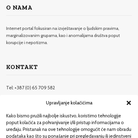
O NAMA
Internet portal fokusiran na izvještavanje o ljudskim pravima,
marginalizovanim grupama, kao i anomalijama društva poput
korupcije i nepotizma.
KONTAKT
Tel: +387 (0) 65 709 582
redakcija@etrafika.net
Upravljanje kolačićima
www.etrafika.net
Kako bismo pružili najbolje iskustvo, koristimo tehnologije
poput kolačića za pohranjivanje i/ili pristup informacijama o
uređaju. Pristanak na ove tehnologije omogućit će nam obradu
Dosije
podataka kao što su ponašanje pri pregledavanju ili jedinstveni