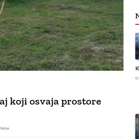
N
K
0
aj koji osvaja prostore
itanja