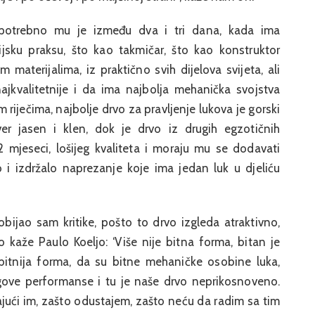
 potrebno mu je između dva i tri dana, kada ima
nijsku praksu, što kao takmičar, što kao konstruktor
im materijalima, iz praktično svih dijelova svijeta, ali
najkvalitetnije i da ima najbolja mehanička svojstva
 riječima, najbolje drvo za pravljenje lukova je gorski
žever jasen i klen, dok je drvo iz drugih egzotičnih
2 mjeseci, lošijeg kvaliteta i moraju mu se dodavati
lo i izdržalo naprezanje koje ima jedan luk u djeliću
bijao sam kritike, pošto to drvo izgleda atraktivno,
kaže Paulo Koeljo: ‘Više nije bitna forma, bitan je
e bitnija forma, da su bitne mehaničke osobine luka,
egove performanse i tu je naše drvo neprikosnoveno.
ući im, zašto odustajem, zašto neću da radim sa tim