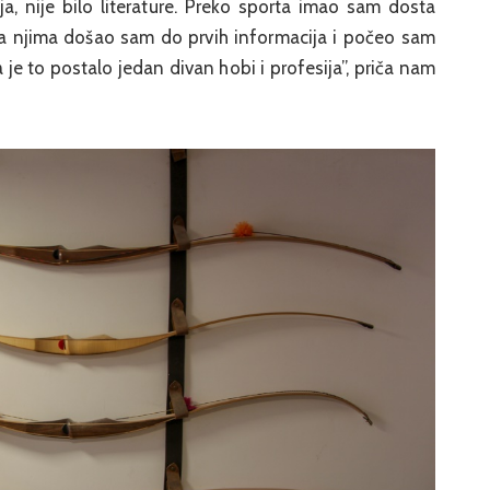
ija, nije bilo literature. Preko sporta imao sam dosta
 sa njima došao sam do prvih informacija i počeo sam
je to postalo jedan divan hobi i profesija”, priča nam