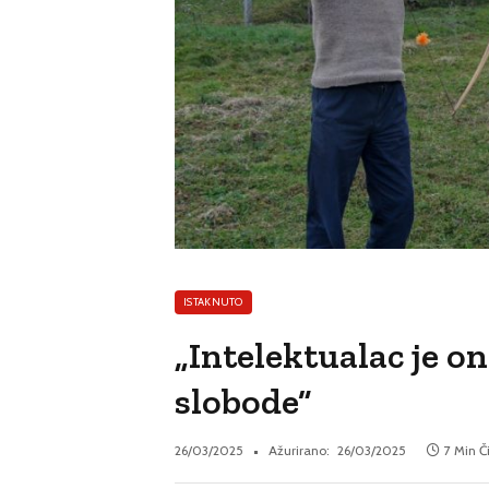
ISTAKNUTO
„Intelektualac je on
slobode”
26/03/2025
Ažurirano:
26/03/2025
7 Min Č