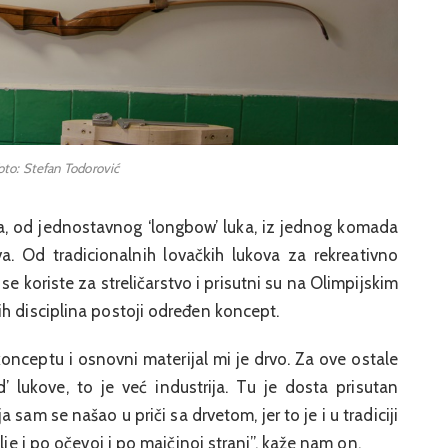
oto: Stefan Todorović
ova, od jednostavnog ‘longbow’ luka, iz jednog komada
a. Od tradicionalnih lovačkih lukova za rekreativno
 se koriste za streličarstvo i prisutni su na Olimpijskim
h disciplina postoji određen koncept.
onceptu i osnovni materijal mi je drvo. Za ove ostale
’ lukove, to je već industrija. Tu je dosta prisutan
ja sam se našao u priči sa drvetom, jer to je i u tradiciji
lje i po očevoj i po majčinoj strani”, kaže nam on.