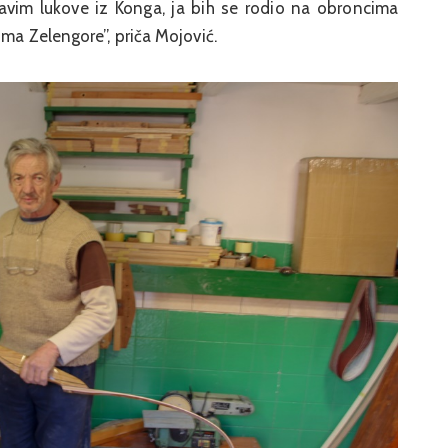
pravim lukove iz Konga, ja bih se rodio na obroncima
ima Zelengore”, priča Mojović.