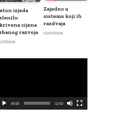
Zajedno u
eton izjeda
sistemu koji ih
elenilo:
razdvaja
krivena cijena
rbanog razvoja
02/07/2026
9/07/2026
ideo
ayer
00:00
12:52