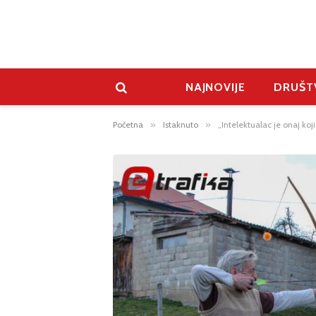
NAJNOVIJE
DRUŠT
Početna
»
Istaknuto
»
„Intelektualac je onaj koj