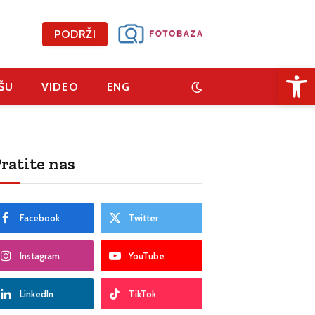
PODRŽI
Open 
ŠU
VIDEO
ENG
ratite nas
Facebook
Twitter
Instagram
YouTube
LinkedIn
TikTok