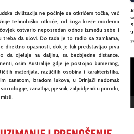
B
udska civilizacija ne počinje sa otkrićem točka, već
z
jvažnije tehnološko otkriće, od koga kreće moderna
S
ka, čovjek ostvario neposredan odnos između sebe i
u
ju treba da ulovi. Do tada je to radio sa zamkama,
2
 se direktno opasnosti, dok je luk predstavljao prvu
 da djeluje na daljinu, sa bezbjedne distance.
V
inenti, osim Australije gdje je postojao bumerang,
Pl
čitih materijala, različitih osobina i karakteristika.
im zanatom, izradom lukova, u Drinjači nadomak
ociologije, zanatlija, pjesnik, zaljubljenik u prirodu,
misli.