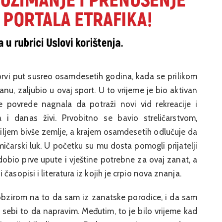
 prvi put susreo osamdesetih godina, kada se prilikom
u, zaljubio u ovaj sport. U to vrijeme je bio aktivan
e povrede nagnala da potraži novi vid rekreacije i
 danas živi. Prvobitno se bavio streličarstvom,
iljem bivše zemlje, a krajem osamdesetih odlučuje da
čarski luk. U početku su mu dosta pomogli prijatelji
e dobio prve upute i vještine potrebne za ovaj zanat, a
asopisi i literatura iz kojih je crpio nova znanja.
bzirom na to da sam iz zanatske porodice, i da sam
 sebi to da napravim. Međutim, to je bilo vrijeme kad