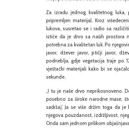
Za izradu jednog kvalitetnog luka,
pripremljen materijal. Kroz višedece
lukova, susretao se i radio sa različit
ističe da je drvo sa naših prostora 
potrebna za kvalitetan luk. Po njegovim
javor, džever javor, ptičji javor, d
podneblja, gdje vegetacija traje po 1
vještački materijali kako bi se ojača
sekunde.
„I tu je naše drvo neprikosnoveno. Do
posebno za široke narodne mase, što 
sadržaj’. Ja se više držim toga da j
njegova pouzdanost, izdržljivost, nj
Onda sam jednom prilikom objašnjavaj