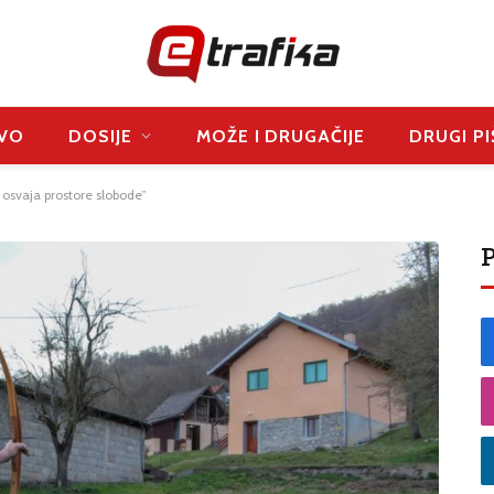
VO
DOSIJE
MOŽE I DRUGAČIJE
DRUGI PI
i osvaja prostore slobode”
P