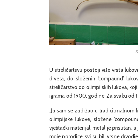
F
U streličartsvu postoji više vrsta luk
drveta, do složenih ‘compaund’ lukov
streličarstvo do olimpijskih lukova, koji
igrama od 1900. godine. Za svaku od ti
„Ja sam se zadržao u tradicionalnom k
olimpijske lukove, složene ‘compound
vještački materijal, metal je prisutan, a 
moje porodice, svi su bili vrsne drvodje