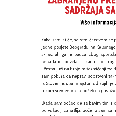
Kako sam ističe, sa streličarstvom se
jedne posjete Beogradu, na Kalemegdan
skijaš, ali ga je pauza zbog sportsk
nenadano odvela u zanat od koga i
učestvujući na brojnim takmičenjima d
sam pokuša da napravi sopstveni takmi
iz Slovenije, stari majstori od kojih j
tokom vremenom su počeli da pristižu i č
„Kada sam počeo da se bavim tim, s o
po vokaciji zanatlija, poželio sam sam