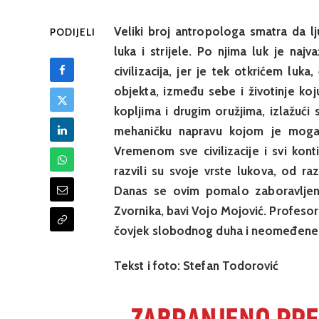
Veliki broj antropologa smatra da lj
PODIJELI
luka i strijele. Po njima luk je na
civilizacija, jer je tek otkrićem lu
objekta, između sebe i životinje ko
kopljima i drugim oružjima, izlažući
mehaničku napravu kojom je mogao
Vremenom sve civilizacije i svi kont
razvili su svoje vrste lukova, od razli
Danas se ovim pomalo zaboravljen
Zvornika, bavi Vojo Mojović. Profesor s
čovjek slobodnog duha i neomeđene 
Tekst i foto: Stefan Todorović