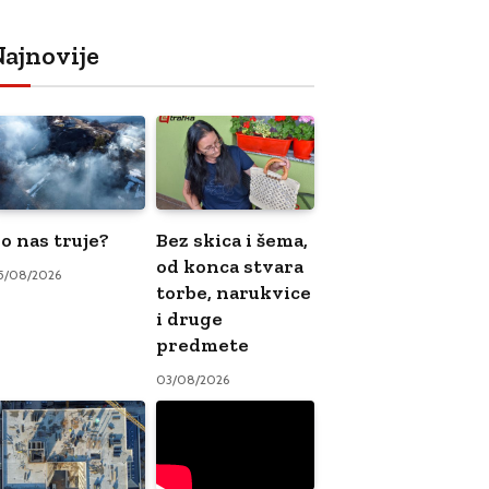
ajnovije
o nas truje?
Bez skica i šema,
od konca stvara
5/08/2026
torbe, narukvice
i druge
predmete
03/08/2026