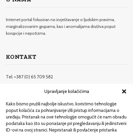
Internet portal fokusiran na izvještavanje o ljudskim pravima,
marginalizovanim grupama, kao i anomalijama društva poput
korupcije i nepotizma.
KONTAKT
Tel: +387 (0) 65 709 582
redakcija@etrafika.net
Upravljanje kolačićima
www.etrafika.net
Kako bismo pružili najbolje iskustvo, koristimo tehnologije
poput kolačića za pohranjivanje i/ili pristup informacijama o
uređaju. Pristanak na ove tehnologije omogućit će nam obradu
Dosije
podataka kao što su ponašanje pri pregledavanju ili jedinstveni
Drugi pišu
ID-ovi na ovoj stranici. Nepristanak ili povlačenje pristanka