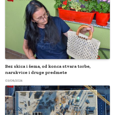
Bez skica i šema, od konca stvara torbe,
narukvice i druge predmete
03/08/2026