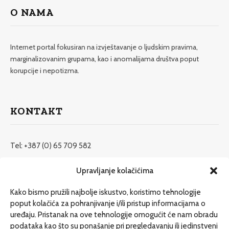
O NAMA
Internet portal fokusiran na izvještavanje o ljudskim pravima,
marginalizovanim grupama, kao i anomalijama društva poput
korupcije i nepotizma.
KONTAKT
Tel: +387 (0) 65 709 582
redakcija@etrafika.net
Upravljanje kolačićima
www.etrafika.net
Kako bismo pružili najbolje iskustvo, koristimo tehnologije
poput kolačića za pohranjivanje i/ili pristup informacijama o
uređaju. Pristanak na ove tehnologije omogućit će nam obradu
Dosije
podataka kao što su ponašanje pri pregledavanju ili jedinstveni