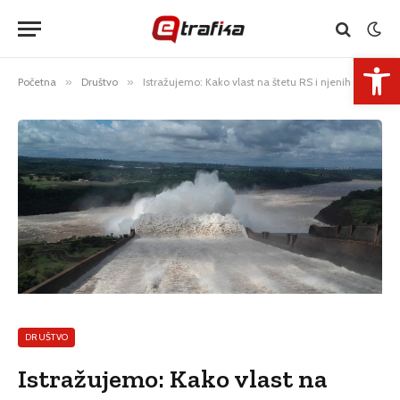
Open 
Početna
»
Društvo
»
Istražujemo: Kako vlast na štetu RS i njenih građana finansira koncesionare?
DRUŠTVO
Istražujemo: Kako vlast na