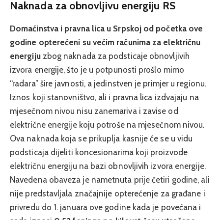
Naknada za obnovljivu energiju RS
Domaćinstva i pravna lica u Srpskoj od početka ove
godine opterećeni su većim računima za električnu
energiju
zbog naknada za podsticaje obnovljivih
izvora energije, što je u potpunosti prošlo mimo
“radara” šire javnosti, a jedinstven je primjer u regionu.
Iznos koji stanovništvo, ali i pravna lica izdvajaju na
mjesečnom nivou nisu zanemariva i zavise od
električne energije koju potroše na mjesečnom nivou.
Ova naknada koja se prikuplja kasnije će se u vidu
podsticaja dijeliti koncesionarima koji proizvode
električnu energiju na bazi obnovljivih izvora energije.
Navedena obaveza je nametnuta prije četiri godine, ali
nije predstavljala značajnije opterećenje za građane i
privredu do 1. januara ove godine kada je povećana i