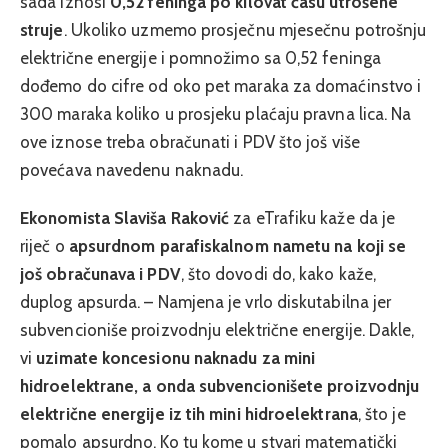
sada iznosi
0,52 feninga po kilovat času utrošene
struje
. Ukoliko uzmemo prosječnu mjesečnu potrošnju
električne energije i pomnožimo sa 0,52 feninga
dođemo do cifre od oko pet maraka za domaćinstvo i
300 maraka koliko u prosjeku plaćaju pravna lica. Na
ove iznose treba obračunati i PDV što još više
povećava navedenu naknadu.
Ekonomista Slaviša Raković
za eTrafiku kaže da je
riječ o
apsurdnom parafiskalnom nametu na koji se
još obračunava i PDV
, što dovodi do, kako kaže,
duplog apsurda. – Namjena je vrlo diskutabilna jer
subvencioniše proizvodnju električne energije. Dakle,
vi
uzimate koncesionu naknadu za mini
hidroelektrane, a onda subvencionišete proizvodnju
električne energije iz tih mini hidroelektrana
, što je
pomalo apsurdno. Ko tu kome u stvari matematički