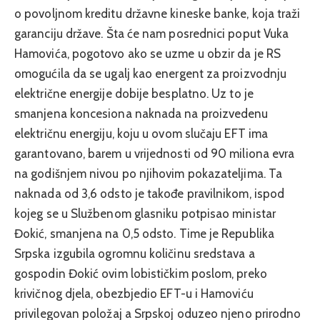
o povoljnom kreditu državne kineske banke, koja traži
garanciju države. Šta će nam posrednici poput Vuka
Hamovića, pogotovo ako se uzme u obzir da je RS
omogućila da se ugalj kao energent za proizvodnju
električne energije dobije besplatno. Uz to je
smanjena koncesiona naknada na proizvedenu
električnu energiju, koju u ovom slučaju EFT ima
garantovano, barem u vrijednosti od 90 miliona evra
na godišnjem nivou po njihovim pokazateljima. Ta
naknada od 3,6 odsto je takođe pravilnikom, ispod
kojeg se u Službenom glasniku potpisao ministar
Đokić, smanjena na 0,5 odsto. Time je Republika
Srpska izgubila ogromnu količinu sredstava a
gospodin Đokić ovim lobističkim poslom, preko
krivičnog djela, obezbjedio EFT-u i Hamoviću
privilegovan položaj a Srpskoj oduzeo njeno prirodno