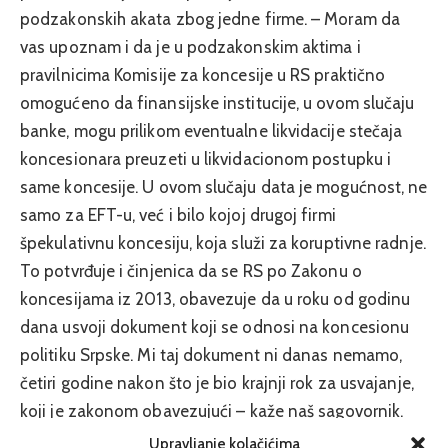
podzakonskih akata zbog jedne firme. – Moram da
vas upoznam i da je u podzakonskim aktima i
pravilnicima Komisije za koncesije u RS praktično
omogućeno da finansijske institucije, u ovom slučaju
banke, mogu prilikom eventualne likvidacije stečaja
koncesionara preuzeti u likvidacionom postupku i
same koncesije. U ovom slučaju data je mogućnost, ne
samo za EFT-u, već i bilo kojoj drugoj firmi
špekulativnu koncesiju, koja služi za koruptivne radnje.
To potvrđuje i činjenica da se RS po Zakonu o
koncesijama iz 2013, obavezuje da u roku od godinu
dana usvoji dokument koji se odnosi na koncesionu
politiku Srpske. Mi taj dokument ni danas nemamo,
četiri godine nakon što je bio krajnji rok za usvajanje,
koji je zakonom obavezujući – kaže naš sagovornik.
Šukalo dodaje da je to strateški dokument koji treba
Upravljanje kolačićima