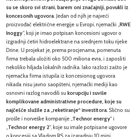
su se skoro svi strani, barem oni značajniji, povukli iz
koncesonih ugovora
. Jedan od njih je najveći
proizvođač električne energije u Evropi, njemački „
RWE
Inoggy
“, koji je imao potpisan koncesioni ugovor o
izgradnji četiri hidroelektrane na srednjem toku rijeke
Drine. U projekat je, prema procjenama, pomenuta
firma trebala uložiti oko 500 miliona evra, i zaposliti
nekoliko hiljada lokalnih radnika. Iako razlozi zašto je
njemačka firma istupila iz koncesionog ugovora
nikada nisu javno saopšteni, njemački mediji kao
osnovni razlog navodili su
korupciju i suviše
komplikovane administrativne procedure, koje su
najčešće služile za „reketiranje“ investitora
. Slično su
prošle i norveške kompanije „
Technor energy
“ i
„
Technor energy 2
“, koje su imale potpisane ugovore
o koncesiji sa Vladom RS za izgradnju 10 mini