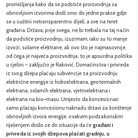
promišljanja kako da se podstiče proizvodnja sa
obnovljivim izvorima došli smo do jedne prakse gdje
se u suštini netransparentno dijeli, a sve na teret
građana. Država, prije svega, ne bi trebala na taj način
da podstiče proizvodnju, izuzimam, iako su to manje
izvozi, solarne elektrane, ali ovo što je najmasovnije,
od čega je najveća proizvodnja, to je apsurdna politika
u cjelini – zaključio je Raković. Domaćinstva i privreda
iz svog džepa plaćaju subvencije za proizvodnju
električne energije iz hidroelektrana, geotermalnih
elektrana, solarnih elektrana, vjetroelektrana i
elektrana na bio–masu. Umjesto da koncesionari
samo plaćaju koncesionu naknadu državi za korištenje
obnovljivih izvora energije, ovakvim podzakonskim
riješenjem došlo se do situacije da će
građani i
privreda iz svojih džepova plaćati gradnju, u