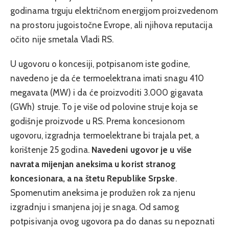
godinama trguju električnom energijom proizvedenom
na prostoru jugoistočne Evrope, ali njihova reputacija
očito nije smetala Vladi RS.
U ugovoru o koncesiji, potpisanom iste godine,
navedeno je da će termoelektrana imati snagu 410
megavata (MW) i da će proizvoditi 3.000 gigavata
(GWh) struje. To je više od polovine struje koja se
godišnje proizvode u RS. Prema koncesionom
ugovoru, izgradnja termoelektrane bi trajala pet, a
korištenje 25 godina.
Navedeni ugovor je u više
navrata mijenjan aneksima u korist stranog
koncesionara, a na štetu Republike Srpske
.
Spomenutim aneksima je produžen rok za njenu
izgradnju i smanjena joj je snaga. Od samog
potpisivanja ovog ugovora pa do danas su nepoznati