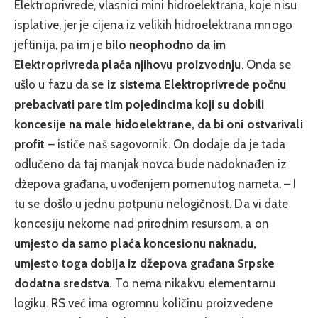
Elektroprivrede, vlasnici mini hidroelektrana, koje nisu
isplative, jer je cijena iz velikih hidroelektrana mnogo
jeftinija, pa im je
bilo neophodno da im
Elektroprivreda plaća njihovu proizvodnju
. Onda se
ušlo u fazu da se
iz sistema Elektroprivrede počnu
prebacivati pare tim pojedincima koji su dobili
koncesije na male hidoelektrane, da bi oni ostvarivali
profit
– ističe naš sagovornik. On dodaje da je tada
odlučeno da taj manjak novca bude nadoknađen iz
džepova građana, uvođenjem pomenutog nameta. – I
tu se došlo u jednu potpunu nelogičnost. Da vi date
koncesiju nekome nad prirodnim resursom, a on
umjesto da samo plaća koncesionu naknadu,
umjesto toga dobija iz džepova građana Srpske
dodatna sredstva
. To nema nikakvu elementarnu
logiku. RS već ima ogromnu količinu proizvedene