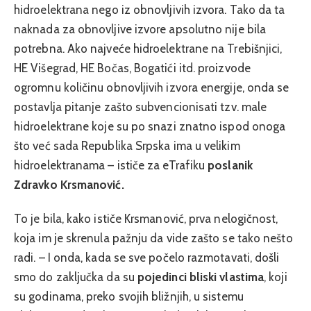
hidroelektrana nego iz obnovljivih izvora. Tako da ta
naknada za obnovljive izvore apsolutno nije bila
potrebna. Ako najveće hidroelektrane na Trebišnjici,
HE Višegrad, HE Bočas, Bogatići itd. proizvode
ogromnu količinu obnovljivih izvora energije, onda se
postavlja pitanje zašto subvencionisati tzv. male
hidroelektrane koje su po snazi znatno ispod onoga
što već sada Republika Srpska ima u velikim
hidroelektranama – ističe za eTrafiku
poslanik
Zdravko Krsmanović.
To je bila, kako ističe Krsmanović, prva nelogičnost,
koja im je skrenula pažnju da vide zašto se tako nešto
radi. – I onda, kada se sve počelo razmotavati, došli
smo do zaključka da su
pojedinci bliski vlastima
, koji
su godinama, preko svojih bližnjih, u sistemu