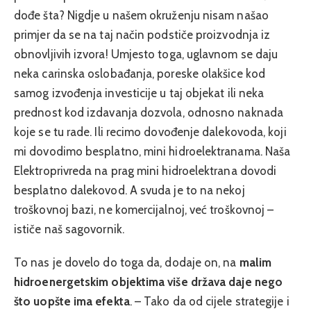
dođe šta? Nigdje u našem okruženju nisam našao
primjer da se na taj način podstiče proizvodnja iz
obnovljivih izvora! Umjesto toga, uglavnom se daju
neka carinska oslobađanja, poreske olakšice kod
samog izvođenja investicije u taj objekat ili neka
prednost kod izdavanja dozvola, odnosno naknada
koje se tu rade. Ili recimo dovođenje dalekovoda, koji
mi dovodimo besplatno, mini hidroelektranama. Naša
Elektroprivreda na prag mini hidroelektrana dovodi
besplatno dalekovod. A svuda je to na nekoj
troškovnoj bazi, ne komercijalnoj, već troškovnoj –
ističe naš sagovornik.
To nas je dovelo do toga da, dodaje on, na
malim
hidroenergetskim objektima više država daje nego
što uopšte ima efekta
. – Tako da od cijele strategije i