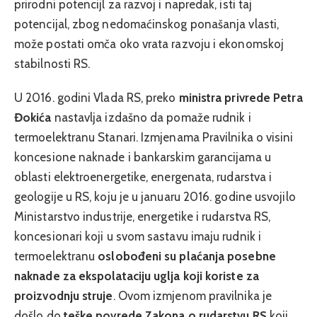
prirodni potencijl za razvoj i napredak, isti taj
potencijal, zbog nedomaćinskog ponašanja vlasti,
može postati omča oko vrata razvoju i ekonomskoj
stabilnosti RS.
U 2016. godini Vlada RS, preko
ministra privrede Petra
Đokića
nastavlja izdašno da pomaže rudnik i
termoelektranu Stanari. Izmjenama Pravilnika o visini
koncesione naknade i bankarskim garancijama u
oblasti elektroenergetike, energenata, rudarstva i
geologije u RS, koju je u januaru 2016. godine usvojilo
Ministarstvo industrije, energetike i rudarstva RS,
koncesionari koji u svom sastavu imaju rudnik i
termoelektranu
oslobođeni su plaćanja posebne
naknade za ekspolataciju uglja koji koriste za
proizvodnju struje
. Ovom izmjenom pravilnika je
došlo do
teške povrede Zakona o rudarstvu RS
koji