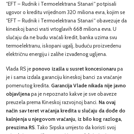
“EFT – Rudnik i Termoelektrana Stanari“ potpisali
ugovor o kreditu vrijednom 320 miliona evra, kojim se
“EFT – Rudnik i Termoelektrana Stanari“ obavezuje da
kineskoj banci vrati vrtoglavih 668 miliona evra. U
slučaju da ne budu vraćali kredit, banka uzima svu
termoelektranu, iskopani ugalj, buduću proizvedenu
električnu energiju i zalihe izvađenog ugljena.
Vlada RS je
ponovo izašla u susret koncesionaru
pa
je i sama izdala garanciju kineskoj banci za vraćanje
pomenutog kredita.
Garancija Vlade nikada nije javno
objavljena
pa je nepoznato kakve je sve obaveze
preuzela prema Kineskoj razvojnoj banci.
Na ovaj
način sav teret vraćanja kredita u slučaju da dođe do
kašnjenja u njegovom vraćanju, iz bilo kog razloga,
preuzima RS
. Tako Srpska umjesto da koristi svoj