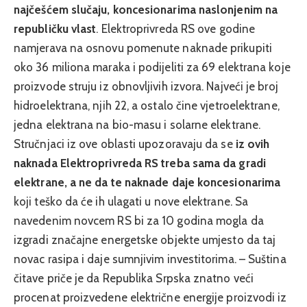
najčešćem slučaju, koncesionarima naslonjenim na
republičku vlast
. Elektroprivreda RS ove godine
namjerava na osnovu pomenute naknade prikupiti
oko 36 miliona maraka i podijeliti za 69 elektrana koje
proizvode struju iz obnovljivih izvora. Najveći je broj
hidroelektrana, njih 22, a ostalo čine vjetroelektrane,
jedna elektrana na bio-masu i solarne elektrane.
Stručnjaci iz ove oblasti upozoravaju da se
iz ovih
naknada Elektroprivreda RS treba sama da gradi
elektrane, a ne da te naknade daje koncesionarima
koji teško da će ih ulagati u nove elektrane. Sa
navedenim novcem RS bi za 10 godina mogla da
izgradi značajne energetske objekte umjesto da taj
novac rasipa i daje sumnjivim investitorima. – Suština
čitave priče je da Republika Srpska znatno veći
procenat proizvedene električne energije proizvodi iz