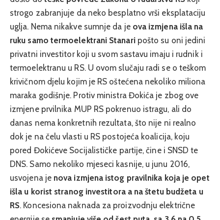
strogo zabranjuje da neko besplatno vrši eksplataciju
uglja. Nema nikakve sumnje da je
ova izmjena išla na
ruku samo termoelektrani Stanari
pošto su oni jedini
privatni investitor koji u svom sastavu imaju i rudnik i
termoelektranu u RS. U ovom slučaju radi se o teškom
krivičnom djelu kojim je RS oštećena nekoliko miliona
maraka godišnje. Protiv ministra Đokića je zbog ove
izmjene prvilnika MUP RS pokrenuo istragu, ali do
danas nema konkretnih rezultata, što nije ni realno
dok je na čelu vlasti u RS postojeća koalicija, koju
pored Đokićeve Socijalističke partije, čine i SNSD te
DNS. Samo nekoliko mjeseci kasnije, u junu 2016,
usvojena je
nova izmjena istog pravilnika koja je opet
išla u korist stranog investitora a na štetu budžeta u
RS
. Koncesiona naknada za proizvodnju električne
energije se
smanjuje više od šest puta, sa 3,6 na 0,5