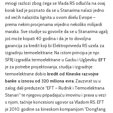
mnogi razlozi zbog čega se Vlada RS odlučila na ovaj
korak kad je poznato da se u Stanarima nalazi jedno
od većih nalazišta lignita u ovom diielu Evrope –
prema nekim procjenama vrijedno nekoliko milijardi
maraka. Sve studije su govorile da se u Stanarima ugalj
još može kopati 40 godina i da je to dovoljna
garancija za kredit koji bi Elektroprivreda RS uzela za
izgradnju termoelektrane. Na istom principa je npr.
SFRJ izgradila termoelektrane u Gacku i Ugljeviku.
EFT
je za potrebe projektovanja, studija i izgradnje
termoelektrane dobio
kredit od Kineske razvojne
banke u iznosu od 320 miliona evra
. Zauzvrat su u
zalog dali preduzeće “EFT – Rudnik i Termoelektrana
Stanari“ te njegovu pripadajuću imovinu i prava u vezi
s njom, tačnije koncesioni ugovor sa Vladom RS. EFT
je 2010. godine sa kineskom kompanijom “Dongfang