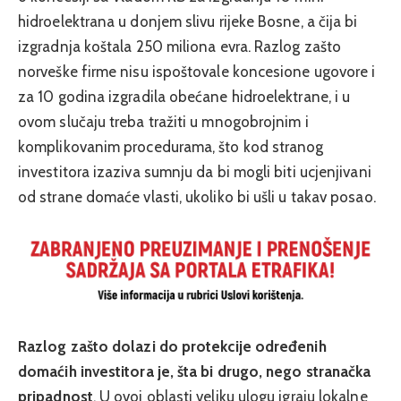
hidroelektrana u donjem slivu rijeke Bosne, a čija bi
izgradnja koštala 250 miliona evra. Razlog zašto
norveške firme nisu ispoštovale koncesione ugovore i
za 10 godina izgradila obećane hidroelektrane, i u
ovom slučaju treba tražiti u mnogobrojnim i
komplikovanim procedurama, što kod stranog
investitora izaziva sumnju da bi mogli biti ucjenjivani
od strane domaće vlasti, ukoliko bi ušli u takav posao.
Razlog zašto dolazi do protekcije određenih
domaćih investitora je, šta bi drugo, nego stranačka
pripadnost
. U ovoj oblasti veliku ulogu igraju lokalne