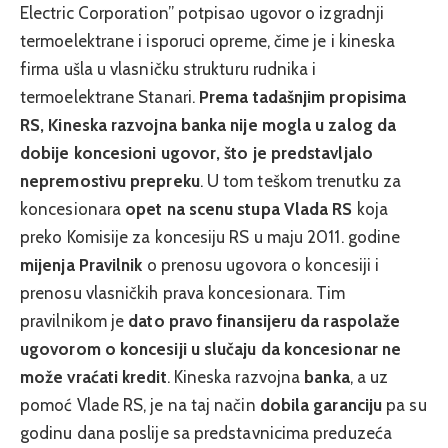
Electric Corporation” potpisao ugovor o izgradnji
termoelektrane i isporuci opreme, čime je i kineska
firma ušla u vlasničku strukturu rudnika i
termoelektrane Stanari.
Prema tadašnjim propisima
RS, Kineska razvojna banka nije mogla u zalog da
dobije koncesioni ugovor, što je predstavljalo
nepremostivu prepreku
. U tom teškom trenutku za
koncesionara
opet na scenu stupa Vlada RS
koja
preko Komisije za koncesiju RS u maju 2011. godine
mijenja Pravilnik
o prenosu ugovora o koncesiji i
prenosu vlasničkih prava koncesionara. Tim
pravilnikom je
dato pravo finansijeru da raspolaže
ugovorom o koncesiji u slučaju da koncesionar ne
može vraćati kredit
. Kineska razvojna
banka
, a uz
pomoć Vlade RS, je na taj način
dobila garanciju
pa su
godinu dana poslije sa predstavnicima preduzeća