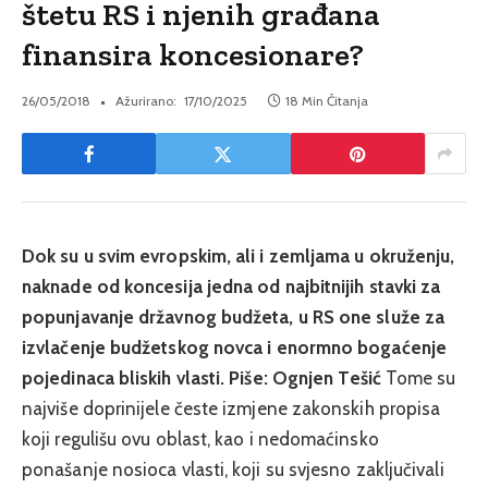
štetu RS i njenih građana
finansira koncesionare?
26/05/2018
Ažurirano:
17/10/2025
18 Min Čitanja
Dok su u svim evropskim, ali i zemljama u okruženju,
naknade od koncesija jedna od najbitnijih stavki za
popunjavanje državnog budžeta, u RS one služe za
izvlačenje budžetskog novca i enormno bogaćenje
pojedinaca bliskih vlasti.
Piše: Ognjen Tešić
Tome su
najviše doprinijele česte izmjene zakonskih propisa
koji regulišu ovu oblast, kao i nedomaćinsko
ponašanje nosioca vlasti, koji su svjesno zaključivali