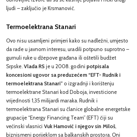
ljudi – zaključio je Krsmanović.
Termoelektrana Stanari
Ovo nisu usamljeni primjeri kako su nadležni, umjesto
da rade u javnom interesu, uradili potpuno suprotno –
gurnuli ruke u džepove građana ili oštetili budžet
Srpske.
Vlada RS
je u 2008. godini
potpisala
koncesioni ugovor sa preduzećem “EFT- Rudnik i
termoelektrana Stanari”
o izgradnji i korištenju
termoelektrane Stanari kod Doboja, investicione
vrijednosti 1,35 milijardi maraka. Rudnik i
termoelektrana Stanari su članice globalne energetske
grupacije “Energy Financing Team” (EFT) čiji su
većinski vlasnici
Vuk Hamović i njegov sin Miloš
,
biznismeni porijeklom sa balkanskih prostora. Oni