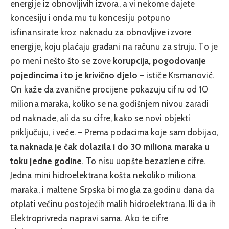
energije iz obnovljivih izvora, a vi nekome dajete
koncesiju i onda mu tu koncesiju potpuno
isfinansirate kroz naknadu za obnovljive izvore
energije, koju plaćaju građani na računu za struju. To je
po meni nešto što se zove
korupcija, pogodovanje
pojedincima i to je krivično djelo
– ističe Krsmanović.
On kaže da zvanične procijene pokazuju cifru od 10
miliona maraka, koliko se na godišnjem nivou zaradi
od naknade, ali da su cifre, kako se novi objekti
priključuju, i veće. – Prema podacima koje sam dobijao,
ta naknada je čak dolazila i do 30 miliona maraka u
toku jedne godine
. To nisu uopšte bezazlene cifre.
Jedna mini hidroelektrana košta nekoliko miliona
maraka, i maltene Srpska bi mogla za godinu dana da
otplati većinu postojećih malih hidroelektrana. Ili da ih
Elektroprivreda napravi sama. Ako te cifre