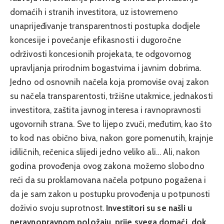
domaćih i stranih investitora, uz istovremeno
unaprijeđivanje transparentnosti postupka dodjele
koncesije i povećanje efikasnosti i dugoročne
održivosti koncesionih projekata, te odgovornog
upravljanja prirodnim bogastvima i javnim dobrima.
Jedno od osnovnih načela koja promoviše ovaj zakon
su načela transparentosti, tržišne utakmice, jednakosti
investitora, zaštita javnog interesa i ravnopravnosti
ugovornih strana. Sve to lijepo zvuči, međutim, kao što
to kod nas obično biva, nakon gore pomenutih, krajnje
idiličnih, rečenica slijedi jedno veliko ali… Ali, nakon
godina provođenja ovog zakona možemo slobodno
reći da su proklamovana načela potpuno pogažena i
da je sam zakon u postupku provođenja u potpunosti
doživio svoju suprotnost.
Investitori su se našli u
neravnopravnom položaju, prije svega domaći, dok