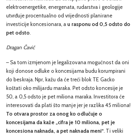
elektroenergetike, energenata, rudarstva i geologije
utvrđuje procentualno od vrijednosti planirane
investicije koncesionara, a
u rasponu od 0,5 odsto do
pet odsto
.
Dragan Čavić
– Sa tom izmjenom je legalizovana mogućnost da oni
koji donose odluke o koncesijama budu korumpirani
do beskraja. Npr, kažu da će treći blok TE Gacko
koštati oko milijardu maraka. Pet odsto koncesije je
50, a 0,5 odsto je pet miliona maraka. Investitora će
interesovati da plati što manje jer je razlika 45 miliona!
To otvara prostor za onog ko odlučuje o
koncesijama da kaže „cifra je 10 miliona, pet je
koncesiona naknada, a pet naknada meni“
. Ti veliki