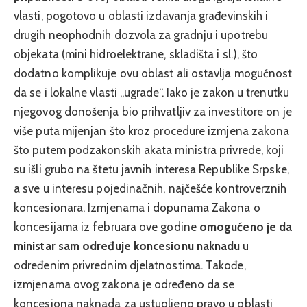
vlasti, pogotovo u oblasti izdavanja građevinskih i
drugih neophodnih dozvola za gradnju i upotrebu
objekata (mini hidroelektrane, skladišta i sl.), što
dodatno komplikuje ovu oblast ali ostavlja mogućnost
da se i lokalne vlasti „ugrade“. Iako je zakon u trenutku
njegovog donošenja bio prihvatljiv za investitore on je
više puta mijenjan što kroz procedure izmjena zakona
što putem podzakonskih akata ministra privrede, koji
su išli grubo na štetu javnih interesa Republike Srpske,
a sve u interesu pojedinačnih, najčešće kontroverznih
koncesionara. Izmjenama i dopunama Zakona o
koncesijama iz februara ove godine
omogućeno je da
ministar sam određuje koncesionu naknadu
u
određenim privrednim djelatnostima. Takođe,
izmjenama ovog zakona je određeno da se
koncesiona naknada za ustupljeno pravo u oblasti