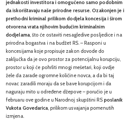
jednakosti investitora i omogućeno samo podobnim
da iskorištavaju naše prirodne resurse. Ozakonjen je i
prethodni kriminal prilikom dodjela koncesija i širom
otvorena vrata njihovim budućim kriminalnim
dodjelama
, što će ostaviti nesagledive posljedice i na
prirodna bogastva i na budžet RS. – Rasponi u
koncesijama koje propisuje zakon dovode do
zaključka da je ovo prostor za potencijalnu korupciju,
prostor u koji će pohrliti mnogi mešetari, koji ovdje
žele da zarade ogromne količine novca, a da bi taj
novac zaradili moraju da se bave korupcijom i da
naguraju mito u određene džepove – poručio je u
februaru ove godine u Narodnoj skupštini RS
poslanik
Vukota Govedarica
, prilikom usvajanja pomenutih
izmjena.