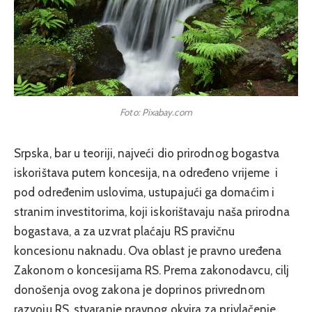
Foto: Pixabay.com
Srpska, bar u teoriji, najveći dio prirodnog bogastva
iskorištava putem koncesija, na određeno vrijeme i
pod određenim uslovima, ustupajući ga domaćim i
stranim investitorima, koji iskorištavaju naša prirodna
bogastava, a za uzvrat plaćaju RS pravičnu
koncesionu naknadu. Ova oblast je pravno uređena
Zakonom o koncesijama RS. Prema zakonodavcu, cilj
donošenja ovog zakona je doprinos privrednom
razvoju RS, stvaranje pravnog okvira za privlačenje