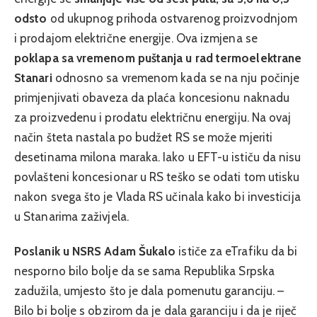
odsto
od ukupnog prihoda ostvarenog proizvodnjom
i prodajom električne energije. Ova izmjena se
poklapa sa vremenom puštanja u rad termoelektrane
Stanari
odnosno sa vremenom kada se na nju počinje
primjenjivati obaveza da plaća koncesionu naknadu
za proizvedenu i prodatu električnu energiju. Na ovaj
način šteta nastala po budžet RS se može mjeriti
desetinama milona maraka. Iako u EFT-u ističu da nisu
povlašteni koncesionar u RS teško se odati tom utisku
nakon svega što je Vlada RS učinala kako bi investicija
u Stanarima zaživjela.
Poslanik u NSRS Adam Šukalo
ističe za eTrafiku da bi
nesporno bilo bolje da se sama Republika Srpska
zadužila, umjesto što je dala pomenutu garanciju. –
Bilo bi bolje s obzirom da je dala garanciju i da je riječ