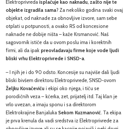
Elektroprivreda
isplaćuje kao naknadu, zašto nije te
objekte izgradila sama
? Za nekoliko godina svaki ovaj
objekat, od naknade za obnovljive izvore, sam sebe
otplati u potpunosti, a ovako RS od koncesione
naknade ne dobije ništa – kaže Krsmanović. Naš
sagovornik ističe da u ovom poslu ima i korektnih
firmi, ali da ipak
preovladavaju firme koje vode ljudi
bliski vrhu Elektroprivrede i SNSD-a
.
– I njih je i do 90 odsto. Koncesije su najviše dali ljudi
bliski bivšem direktoru Elektroprivrede, SNSD-ovom
Željku Kovačeviću
i ekipi oko njega, i tiču se
porodičnih veza – kćerka, zet, prijatelj itd. Taj klan je
vrlo uvezan, a imaju sponu i sa direktorom
Elektrokrajine Banjaluka
Sekom Kuzmanović
. Ta ekipa
je prva krenula da vadi sredstva iz Elektroprivrede za
obnovljive izvore ali su se kasnije pojavili i neki drugi