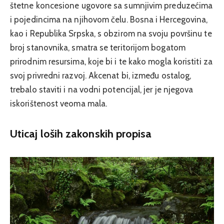
štetne koncesione ugovore sa sumnjivim preduzećima
i pojedincima na njihovom čelu. Bosna i Hercegovina,
kao i Republika Srpska, s obzirom na svoju površinu te
broj stanovnika, smatra se teritorijom bogatom
prirodnim resursima, koje bi i te kako mogla koristiti za
svoj privredni razvoj. Akcenat bi, između ostalog,
trebalo staviti i na vodni potencijal, jer je njegova
iskorištenost veoma mala.
Uticaj loših zakonskih propisa