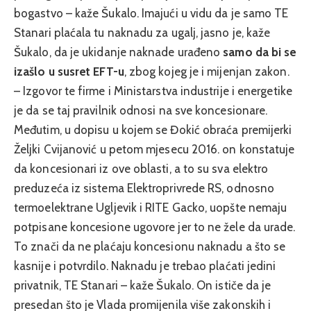
bogastvo – kaže Šukalo. Imajući u vidu da je samo TE
Stanari plaćala tu naknadu za ugalj, jasno je, kaže
Šukalo, da je ukidanje naknade urađeno
samo da bi se
izašlo u susret EFT-u
, zbog kojeg je i mijenjan zakon.
– Izgovor te firme i Ministarstva industrije i energetike
je da se taj pravilnik odnosi na sve koncesionare.
Međutim, u dopisu u kojem se Đokić obraća premijerki
Željki Cvijanović u petom mjesecu 2016. on konstatuje
da koncesionari iz ove oblasti, a to su sva elektro
preduzeća iz sistema Elektroprivrede RS, odnosno
termoelektrane Ugljevik i RITE Gacko, uopšte nemaju
potpisane koncesione ugovore jer to ne žele da urade.
To znači da ne plaćaju koncesionu naknadu a što se
kasnije i potvrdilo. Naknadu je trebao plaćati jedini
privatnik, TE Stanari – kaže Šukalo. On ističe da je
presedan što je Vlada promijenila više zakonskih i