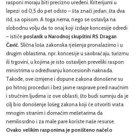
rasponi moraju biti precizno uređeni. Kriterijumi u
lepezi od 0,5 do pet odsto – šta znači jedan, šta dva
itd, sa opisom. A toga nema, nego se ostavlja na
slobodnu volju da to onaj koji izdaje koncesije odredi
– ističe
poslanik u Narodnoj skupštini RS Dragan
Čavić
. Slična loša zakonska rješenja pronalazimo i u
drugim oblastima, npr. koncesije u saobraćaju, turizmu
ili trgovini, u kojima je isto ostavljen preveliki raspon
ministrima u određivanju koncesionih naknada.
Takođe, ove izmjene i dopune zakona donošene su
po hitnoj proceduri i bez javne rasprave pred naučnim
i stručnim ljudima iz ove oblasti, što budi sumnju da je
cilj bio donošenje lošeg zakona koji će otvoriti vrata
mnogim stranim i domaćim mešetarima da
nemilosrdno i za male pare koriste naše resurse.
Ovako velikim rasponima je poništeno načelo