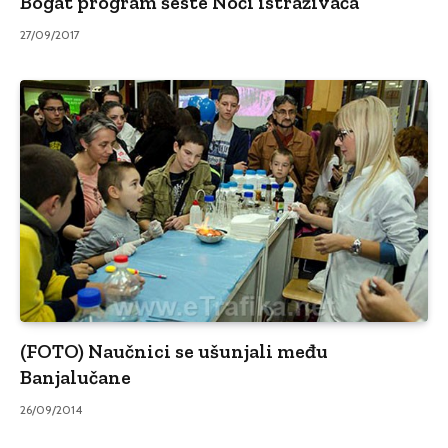
Bogat program šeste Noći istraživača
27/09/2017
(FOTO) Naučnici se ušunjali među
Banjalučane
26/09/2014