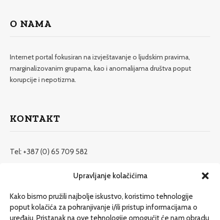
O NAMA
Internet portal fokusiran na izvještavanje o ljudskim pravima,
marginalizovanim grupama, kao i anomalijama društva poput
korupcije i nepotizma.
KONTAKT
Tel: +387 (0) 65 709 582
redakcija@etrafika.net
Upravljanje kolačićima
www.etrafika.net
Kako bismo pružili najbolje iskustvo, koristimo tehnologije
poput kolačića za pohranjivanje i/ili pristup informacijama o
uređaju. Pristanak na ove tehnologije omogućit će nam obradu