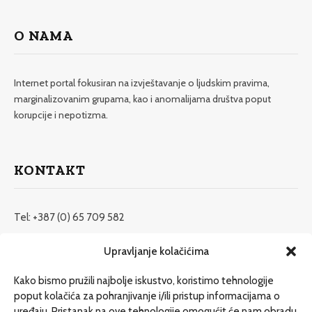
O NAMA
Internet portal fokusiran na izvještavanje o ljudskim pravima,
marginalizovanim grupama, kao i anomalijama društva poput
korupcije i nepotizma.
KONTAKT
Tel: +387 (0) 65 709 582
redakcija@etrafika.net
Upravljanje kolačićima
www.etrafika.net
Kako bismo pružili najbolje iskustvo, koristimo tehnologije
poput kolačića za pohranjivanje i/ili pristup informacijama o
uređaju. Pristanak na ove tehnologije omogućit će nam obradu