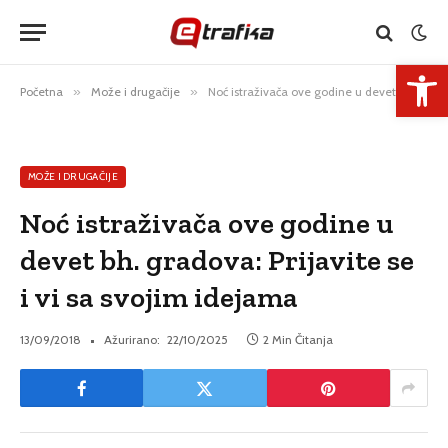
Open 
Početna
»
Može i drugačije
»
Noć istraživača ove godine u devet bh. gradova: Prijavite se i vi sa svojim idejama
MOŽE I DRUGAČIJE
Noć istraživača ove godine u
devet bh. gradova: Prijavite se
i vi sa svojim idejama
13/09/2018
Ažurirano:
22/10/2025
2 Min Čitanja