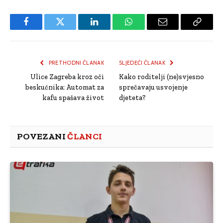
Facebook
Twitter
LinkedIn
WhatsApp
Email
Copy
Link
PRETHODNI ČLANAK
SLJEDEĆI ČLANAK
Ulice Zagreba kroz oči
Kako roditelji (ne)svjesno
beskućnika: Automat za
sprečavaju usvojenje
kafu spašava život
djeteta?
POVEZANI
ČLANCI